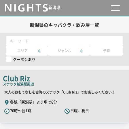
新潟県
新潟県のキャバクラ・飲み屋一覧
キーワード
エリア
ジャンル
予算
0
0
クーポンあり
Club Riz
スナック
新潟駅周辺
店
大人のおもてなしを古町のスナック「Club Riz」でお楽しみください♪
舗
各線「新潟駅」より車で8分
PR
20時～翌1時
日曜、祝日
キ
ャ
ッ