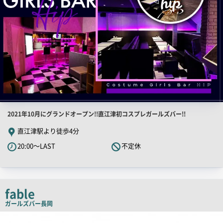
店
2021年10月にグランドオープン!!直江津初コスプレガールズバー!!
舗
直江津駅より徒歩4分
PR
20:00～LAST
不定休
キ
ャ
ッ
チ
fable
コ
ガールズバー
長岡
ピ
店
舗
ー