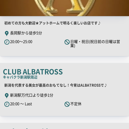
店
初めての方も大歓迎★アットホームで明るく楽しいお店です♪
舗
長岡駅から徒歩5分
PR
20:00～25:00
日曜・祝日(祝日前の日曜は営
キ
業)
ャ
ッ
チ
CLUB ALBATROSS
コ
キャバクラ
新潟駅周辺
ピ
ー
店
新潟を代表する美女が最高のおもてなし！今宵はALBATROSSで♪
舗
新潟駅万代口より徒歩1分
PR
20:00 ～ Last
不定休
キ
ャ
ッ
チ