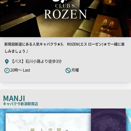
店
新発田新道にある人気キャバクラ★S． ROZEN(エス ローゼン)★で一緒に楽
舗
しみましょう♪
PR
【バス】石川小路より徒歩3分
キ
20時～ Last
月曜
ャ
ッ
チ
コ
MANJI
ピ
キャバクラ
新潟駅周辺
ー
店
舗
PR
画
像