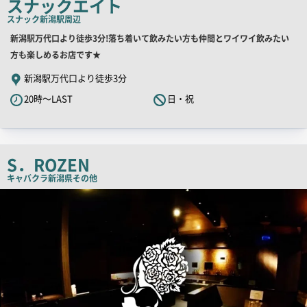
スナックエイト
コ
スナック
新潟駅周辺
ピ
店
新潟駅万代口より徒歩3分!落ち着いて飲みたい方も仲間とワイワイ飲みたい
ー
舗
方も楽しめるお店です★
PR
新潟駅万代口より徒歩3分
キ
20時～LAST
日・祝
ャ
ッ
チ
コ
S．ROZEN
ピ
キャバクラ
新潟県その他
ー
店
舗
PR
画
像