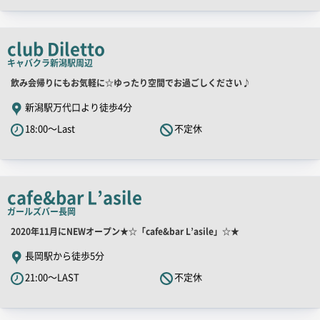
コ
ピ
club Diletto
ー
キャバクラ
新潟駅周辺
店
飲み会帰りにもお気軽に☆ゆったり空間でお過ごしください♪
舗
新潟駅万代口より徒歩4分
PR
18:00～Last
不定休
キ
ャ
ッ
チ
cafe&bar L’asile
コ
ガールズバー
長岡
ピ
店
2020年11月にNEWオープン★☆「cafe&bar L’asile」☆★
ー
舗
長岡駅から徒歩5分
PR
21:00～LAST
不定休
キ
ャ
ッ