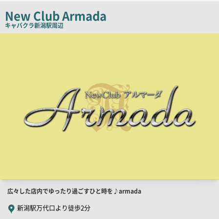
チ
New Club Armada
コ
キャバクラ
新潟駅周辺
ピ
店
舗
ー
PR
画
像
店
広々した店内でゆったり過ごすひと時を♪armada
舗
新潟駅万代口より徒歩2分
PR