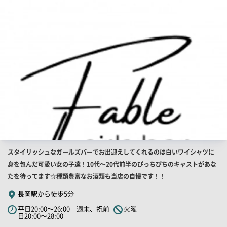
PR
画
像
店
スタイリッシュなガールズバーでお出迎えしてくれるのは白いワイシャツに
舗
身を包んだ可愛い女の子達！10代～20代前半のぴっちぴちのキャストがあな
PR
たを待ってます☆種類豊富なお酒類も当店の自慢です！！
キ
長岡駅から徒歩5分
ャ
平日20:00～26:00 週末、祝前
火曜
ッ
日20:00～28:00
チ