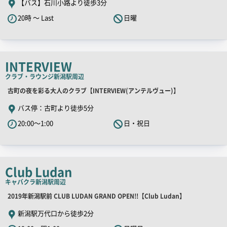
【バス】石川小路より徒歩3分
キ
20時 ～ Last
日曜
ャ
ッ
チ
コ
INTERVIEW
ピ
クラブ・ラウンジ
新潟駅周辺
ー
店
古町の夜を彩る大人のクラブ【INTERVIEW(アンテルヴュー)】
舗
バス停：古町より徒歩5分
PR
20:00～1:00
日・祝日
キ
ャ
ッ
チ
Club Ludan
コ
キャバクラ
新潟駅周辺
ピ
店
2019年新潟駅前 CLUB LUDAN GRAND OPEN!!【Club Ludan】
ー
舗
新潟駅万代口から徒歩2分
PR