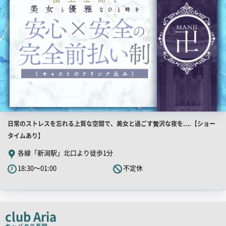
店
日常のストレスを忘れる上質な空間で、美女と過ごす贅沢な夜を....【ショー
舗
タイムあり】
PR
各線「新潟駅」北口より徒歩1分
キ
18:30～01:00
不定休
ャ
ッ
チ
コ
club Aria
ピ