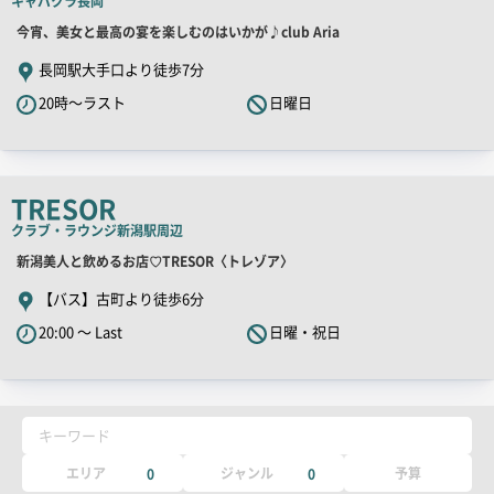
キャバクラ
長岡
ー
店
今宵、美女と最高の宴を楽しむのはいかが♪club Aria
舗
長岡駅大手口より徒歩7分
PR
20時～ラスト
日曜日
キ
ャ
ッ
チ
TRESOR
コ
クラブ・ラウンジ
新潟駅周辺
ピ
店
新潟美人と飲めるお店♡TRESOR〈トレゾア〉
ー
舗
【バス】古町より徒歩6分
PR
20:00 ～ Last
日曜・祝日
キ
ャ
ッ
チ
キーワード
コ
ピ
エリア
ジャンル
予算
0
0