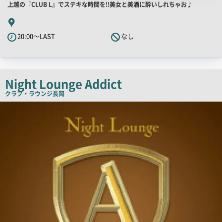
店
上越の『CLUB L』でステキな時間を!!美女と美酒に酔いしれちゃお♪
舗
PR
20:00～LAST
なし
キ
ャ
ッ
チ
Night Lounge Addict
コ
クラブ・ラウンジ
長岡
ピ
店
舗
ー
PR
画
像