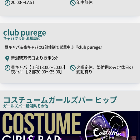
20:00～LAST
年中無休
キ
ャ
ッ
チ
club purege
コ
キャバクラ
新潟駅周辺
ピ
店
昼キャバ＆夜キャバの2部体制で営業中♪『club purege』
ー
舗
新潟駅万代口より徒歩3分
PR
昼キャバ【１部13:00～20:00】
火曜定休、繁忙期のみ定休日の
キ
夜ｷｬﾊﾞ【２部20:00～25:00】
変動有り
ャ
ッ
チ
コスチュームガールズバー ヒップ
コ
ガールズバー
新潟県その他
ピ
店
ー
舗
PR
画
像