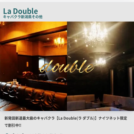
チ
La Double
コ
キャバクラ
新潟県その他
ピ
検
索
ー
結
果
一
覧
用
画
像
店
新発田新道最大級のキャバクラ【La Double(ラ ダブル)】ナイツネット限定
舗
で割引中!!
PR