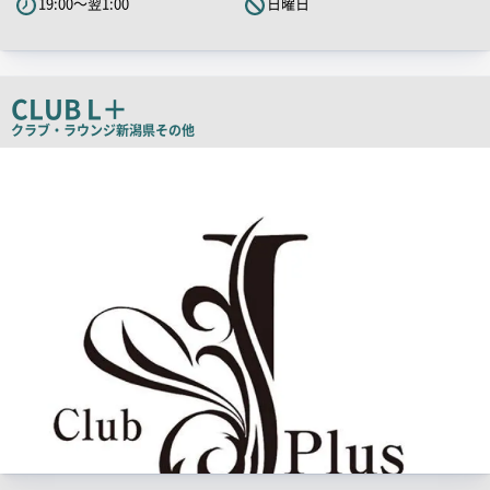
19:00～翌1:00
日曜日
キ
ャ
ッ
チ
CLUB L＋
コ
クラブ・ラウンジ
新潟県その他
ピ
店
舗
ー
PR
画
像