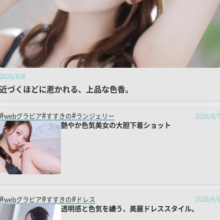
2026/8/8
近づくほどに惹かれる、上品な色香。
2026/8/
webグラビア
すすきの
ランジェリー
艶やか色気美女の大胆下着ショット
2026/8/
webグラビア
すすきの
ドレス
透明感と色気を纏う、美麗ドレススタイル。