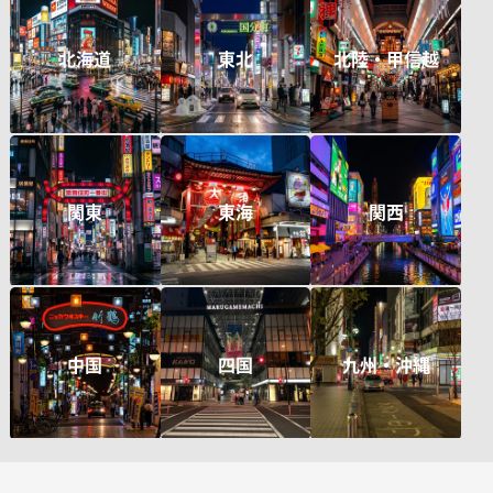
北海道
東北
北陸・甲信越
関東
東海
関西
中国
四国
九州・沖縄