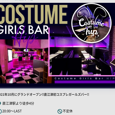
ピ
ー
店
021年10月にグランドオープン!!直江津初コスプレガールズバー!!
舗
直江津駅より徒歩4分
R
20:00～LAST
不定休
キ