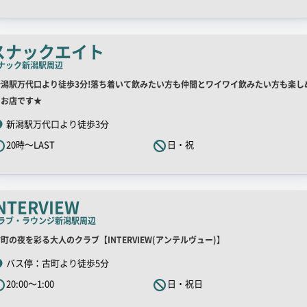
ャ
ッ
チ
スナックエイト
コ
ナック
新潟駅周辺
ピ
店
新潟駅万代口より徒歩3分!落ち着いて飲みたい方も仲間とワイワイ飲みたい方も楽し
ー
舗
るお店です★
R
新潟駅万代口より徒歩3分
キ
20時～LAST
日・祝
ャ
ッ
チ
コ
NTERVIEW
ピ
ラブ・ラウンジ
新潟駅周辺
ー
店
町の夜を彩る大人のクラブ【INTERVIEW(アンテルヴュー)】
舗
バス停：古町より徒歩5分
R
20:00～1:00
日・祝日
キ
ャ