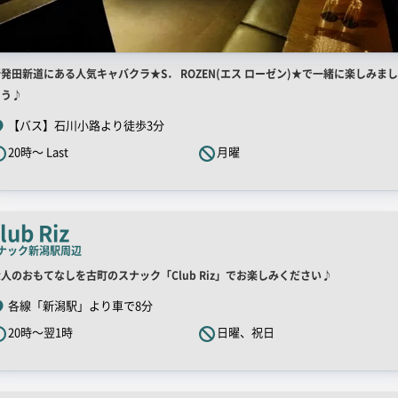
店
発田新道にある人気キャバクラ★S． ROZEN(エス ローゼン)★で一緒に楽しみまし
舗
ょう♪
R
【バス】石川小路より徒歩3分
キ
20時～ Last
月曜
ャ
ッ
チ
コ
lub Riz
ピ
ナック
新潟駅周辺
ー
店
人のおもてなしを古町のスナック「Club Riz」でお楽しみください♪
舗
各線「新潟駅」より車で8分
R
20時～翌1時
日曜、祝日
キ
ャ
ッ