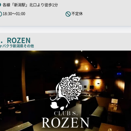
R
各線「新潟駅」北口より徒歩1分
キ
18:30～01:00
不定休
ャ
ッ
チ
コ
S．ROZEN
ピ
ャバクラ
新潟県その他
ー