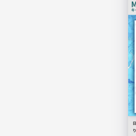
M
キ
店
舗
PR
画
像