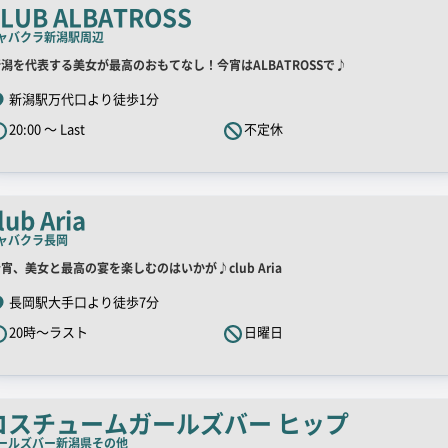
チ
LUB ALBATROSS
コ
ャバクラ
新潟駅周辺
ピ
店
潟を代表する美女が最高のおもてなし！今宵はALBATROSSで♪
ー
舗
新潟駅万代口より徒歩1分
R
20:00 ～ Last
不定休
キ
ャ
ッ
チ
lub Aria
コ
ャバクラ
長岡
ピ
店
宵、美女と最高の宴を楽しむのはいかが♪club Aria
ー
舗
長岡駅大手口より徒歩7分
R
20時～ラスト
日曜日
キ
ャ
ッ
チ
コスチュームガールズバー ヒップ
コ
ールズバー
新潟県その他