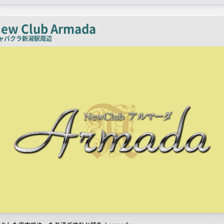
ッ
チ
ew Club Armada
コ
ャバクラ
新潟駅周辺
ピ
ー