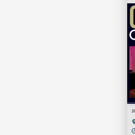
店
舗
PR
画
像
2
P