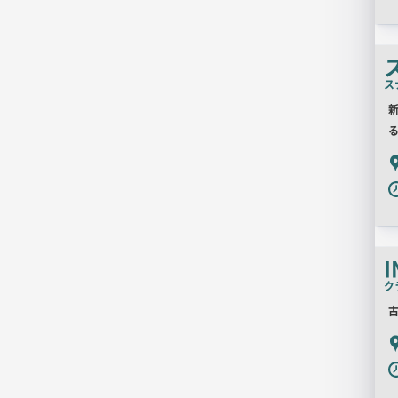
ス
P
I
ク
古
P