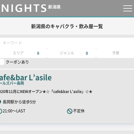
新潟県
新潟県のキャバクラ・飲み屋一覧
キーワード
エリア
ジャンル
予算
0
0
クーポンあり
afe&bar L’asile
ールズバー
長岡
店
020年11月にNEWオープン★☆「cafe&bar L’asile」☆★
舗
長岡駅から徒歩5分
R
21:00～LAST
不定休
キ
ャ
ッ