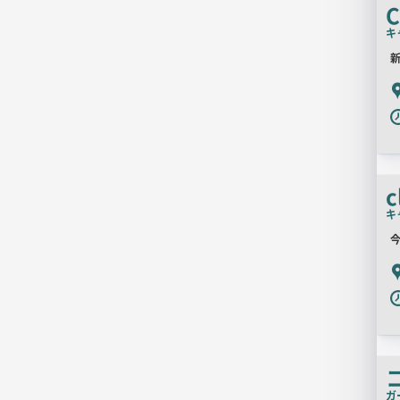
C
キ
新
P
c
キ
今
P
ガ