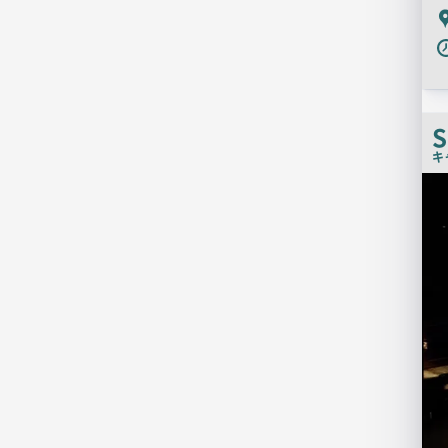
P
キ
店
舗
PR
画
像