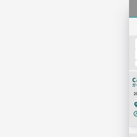
c
ガ
2
P