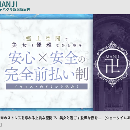
チ
ANJI
コ
ャバクラ
新潟駅周辺
ピ
ー
店
日常のストレスを忘れる上質な空間で、美女と過ごす贅沢な夜を....【ショータイム
舗
り】