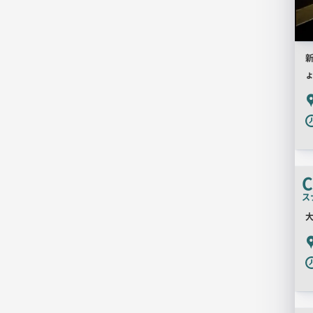
新
P
C
ス
大
P