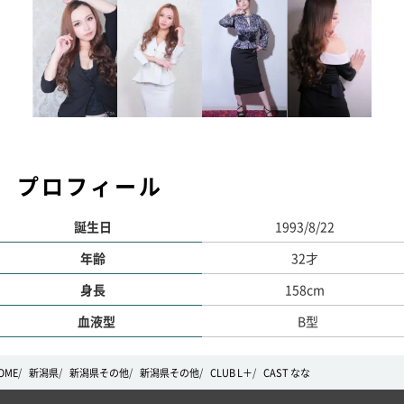
プロフィール
誕生日
1993/8/22
年齢
32才
身長
158cm
血液型
B型
OME
新潟県
新潟県その他
新潟県その他
CLUB L＋
CAST なな