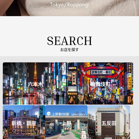
SEARCH
お店を探す
六本木
歌舞伎町
新橋・銀座
上野
五反田