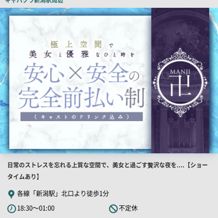
ピ
店
舗
ー
PR
画
像
店
日常のストレスを忘れる上質な空間で、美女と過ごす贅沢な夜を....【ショー
舗
タイムあり】
PR
各線「新潟駅」北口より徒歩1分
キ
18:30～01:00
不定休
ャ