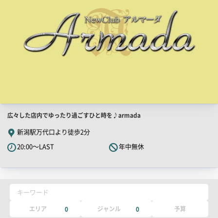
店
広々した店内でゆったり過ごすひと時を♪armada
舗
新潟駅万代口より徒歩2分
PR
20:00～LAST
年中無休
キ
ャ
ッ
チ
キーワード
コ
ピ
エリア
ジャンル
予算
0
0