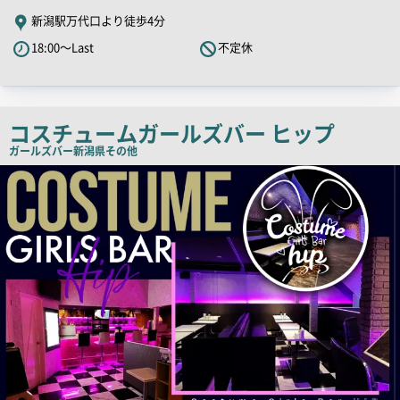
舗
新潟駅万代口より徒歩4分
PR
18:00～Last
不定休
キ
ャ
ッ
チ
コスチュームガールズバー ヒップ
コ
ガールズバー
新潟県その他
ピ
店
舗
ー
PR
画
像