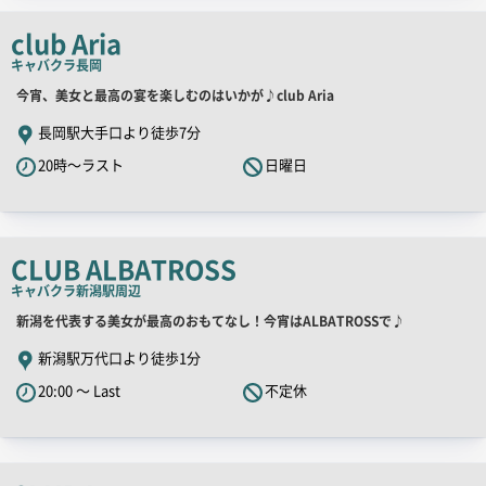
チ
club Aria
コ
キャバクラ
長岡
ピ
ー
店
今宵、美女と最高の宴を楽しむのはいかが♪club Aria
舗
長岡駅大手口より徒歩7分
PR
20時～ラスト
日曜日
キ
ャ
ッ
チ
CLUB ALBATROSS
コ
キャバクラ
新潟駅周辺
ピ
店
新潟を代表する美女が最高のおもてなし！今宵はALBATROSSで♪
ー
舗
新潟駅万代口より徒歩1分
PR
20:00 ～ Last
不定休
キ
ャ
ッ
チ