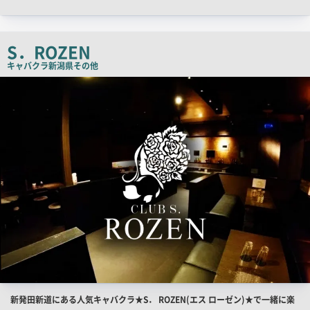
ッ
チ
コ
S．ROZEN
ピ
キャバクラ
新潟県その他
ー
店
舗
PR
画
像
店
新発田新道にある人気キャバクラ★S． ROZEN(エス ローゼン)★で一緒に楽