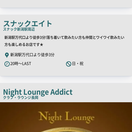
ャ
ッ
チ
スナックエイト
コ
スナック
新潟駅周辺
ピ
店
新潟駅万代口より徒歩3分!落ち着いて飲みたい方も仲間とワイワイ飲みたい
ー
舗
方も楽しめるお店です★
PR
新潟駅万代口より徒歩3分
キ
20時～LAST
日・祝
ャ
ッ
チ
コ
Night Lounge Addict
ピ
クラブ・ラウンジ
長岡
ー
店
舗
PR
画
像