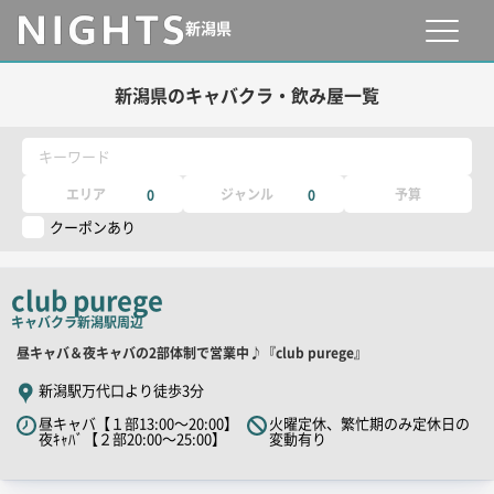
新潟県
新潟県のキャバクラ・飲み屋一覧
キーワード
エリア
ジャンル
予算
0
0
クーポンあり
club purege
キャバクラ
新潟駅周辺
店
昼キャバ＆夜キャバの2部体制で営業中♪『club purege』
舗
新潟駅万代口より徒歩3分
PR
昼キャバ【１部13:00～20:00】
火曜定休、繁忙期のみ定休日の
キ
夜ｷｬﾊﾞ【２部20:00～25:00】
変動有り
ャ
ッ