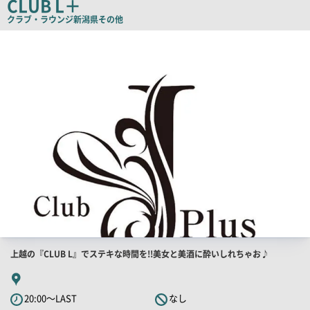
CLUB L＋
コ
クラブ・ラウンジ
新潟県その他
ピ
店
舗
ー
PR
画
像
店
上越の『CLUB L』でステキな時間を!!美女と美酒に酔いしれちゃお♪
舗
PR
20:00～LAST
なし
キ