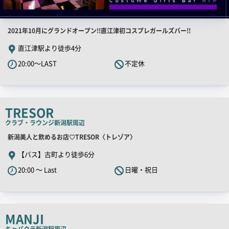
店
2021年10月にグランドオープン!!直江津初コスプレガールズバー!!
舗
直江津駅より徒歩4分
PR
20:00～LAST
不定休
キ
ャ
ッ
チ
TRESOR
コ
クラブ・ラウンジ
新潟駅周辺
ピ
店
新潟美人と飲めるお店♡TRESOR〈トレゾア〉
ー
舗
【バス】古町より徒歩6分
PR
20:00 ～ Last
日曜・祝日
キ
ャ
ッ
チ
MANJI
コ
キャバクラ
新潟駅周辺