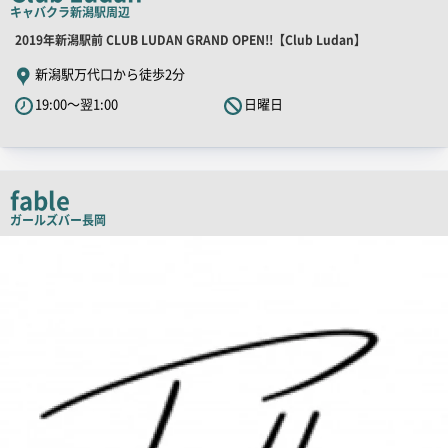
キャバクラ
新潟駅周辺
ピ
店
2019年新潟駅前 CLUB LUDAN GRAND OPEN!!【Club Ludan】
ー
舗
新潟駅万代口から徒歩2分
PR
19:00～翌1:00
日曜日
キ
ャ
ッ
チ
fable
コ
ガールズバー
長岡
ピ
店
舗
ー
PR
画
像