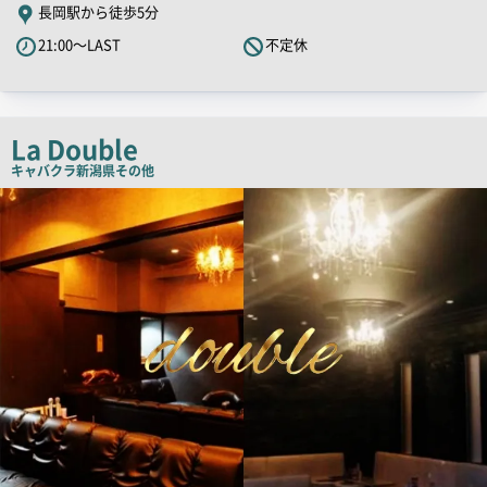
舗
長岡駅から徒歩5分
PR
21:00～LAST
不定休
キ
ャ
ッ
チ
La Double
コ
キャバクラ
新潟県その他
ピ
検
索
ー
結
果
一
覧
用
画
像