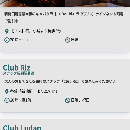
店
新発田新道最大級のキャバクラ【La Double(ラ ダブル)】ナイツネット限定
舗
で割引中!!
PR
【バス】石川小路より徒歩3分
キ
20時 ～ Last
日曜
ャ
ッ
チ
コ
Club Riz
ピ
スナック
新潟駅周辺
ー
店
大人のおもてなしを古町のスナック「Club Riz」でお楽しみください♪
舗
各線「新潟駅」より車で8分
PR
20時～翌1時
日曜、祝日
キ
ャ
ッ
チ
Club Ludan
コ