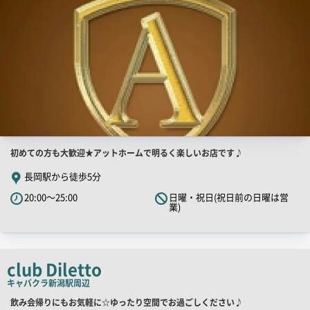
店
初めての方も大歓迎★アットホームで明るく楽しいお店です♪
舗
長岡駅から徒歩5分
PR
20:00～25:00
日曜・祝日(祝日前の日曜は営
キ
業)
ャ
ッ
チ
club Diletto
コ
キャバクラ
新潟駅周辺
ピ
ー
店
飲み会帰りにもお気軽に☆ゆったり空間でお過ごしください♪