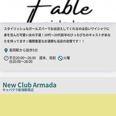
店
スタイリッシュなガールズバーでお出迎えしてくれるのは白いワイシャツに
舗
身を包んだ可愛い女の子達！10代～20代前半のぴっちぴちのキャストがあな
PR
たを待ってます☆種類豊富なお酒類も当店の自慢です！！
キ
長岡駅から徒歩5分
ャ
平日20:00～26:00 週末、祝前
火曜
ッ
日20:00～28:00
チ
コ
ピ
New Club Armada
ー
キャバクラ
新潟駅周辺
店
舗
PR
画
像