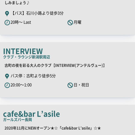
舗
しみましょう♪
PR
【バス】石川小路より徒歩3分
キ
20時～ Last
月曜
ャ
ッ
チ
コ
INTERVIEW
ピ
クラブ・ラウンジ
新潟駅周辺
ー
店
古町の夜を彩る大人のクラブ【INTERVIEW(アンテルヴュー)】
舗
バス停：古町より徒歩5分
PR
20:00～1:00
日・祝日
キ
ャ
ッ
チ
cafe&bar L’asile
コ
ガールズバー
長岡
ピ
店
2020年11月にNEWオープン★☆「cafe&bar L’asile」☆★
ー