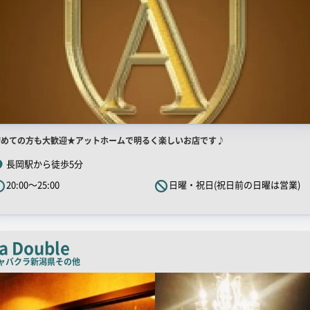
店
初めての方も大歓迎★アットホームで明るく楽しいお店です♪
舗
長岡駅から徒歩5分
R
20:00～25:00
日曜・祝日(祝日前の日曜は営業)
キ
ャ
ッ
チ
a Double
コ
ャバクラ
新潟県その他
ピ
ー