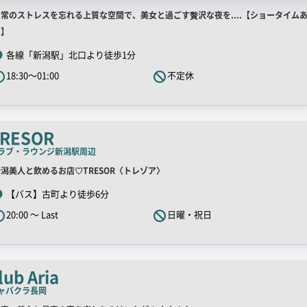
店
日常のストレスを忘れる上質な空間で、美女と過ごす贅沢な夜を....【ショータイム
舗
り】
R
各線「新潟駅」北口より徒歩1分
キ
18:30～01:00
不定休
ャ
ッ
チ
コ
RESOR
ピ
ラブ・ラウンジ
新潟駅周辺
ー
店
潟美人と飲めるお店♡TRESOR〈トレゾア〉
舗
【バス】古町より徒歩6分
R
20:00 ～ Last
日曜・祝日
キ
ャ
ッ
チ
lub Aria
コ
ャバクラ
長岡
ピ