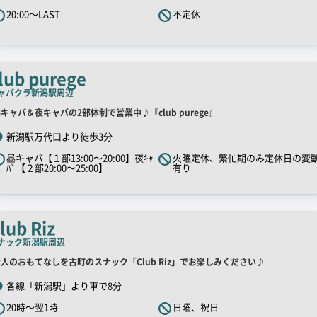
R
20:00～LAST
不定休
キ
ャ
ッ
チ
lub purege
コ
ャバクラ
新潟駅周辺
ピ
店
キャバ＆夜キャバの2部体制で営業中♪『club purege』
ー
舗
新潟駅万代口より徒歩3分
R
昼キャバ【１部13:00～20:00】夜ｷｬ
火曜定休、繁忙期のみ定休日の変
キ
ﾊﾞ【２部20:00～25:00】
有り
ャ
ッ
チ
lub Riz
コ
ナック
新潟駅周辺
ピ
店
人のおもてなしを古町のスナック「Club Riz」でお楽しみください♪
ー
舗
各線「新潟駅」より車で8分
R
20時～翌1時
日曜、祝日
キ