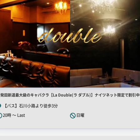
店
発田新道最大級のキャバクラ【La Double(ラ ダブル)】ナイツネット限定で割引中!
舗
【バス】石川小路より徒歩3分
R
20時 ～ Last
日曜
キ
ャ
ッ
チ