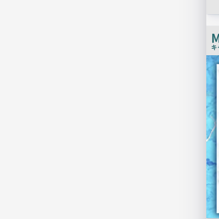
M
キ
店
舗
PR
画
像