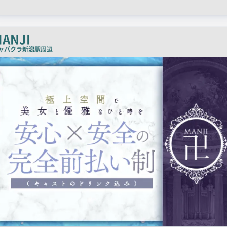
ャ
ッ
チ
ANJI
コ
ャバクラ
新潟駅周辺
ピ
ー