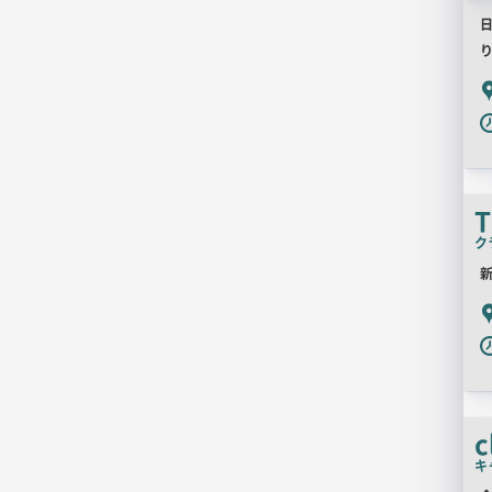
P
T
ク
新
P
c
キ