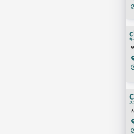
P
c
キ
昼
P
C
ス
大
P