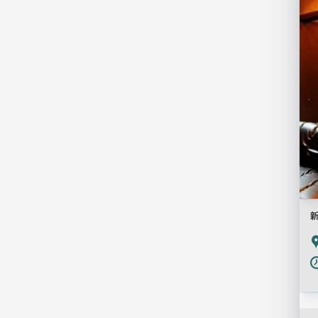
一
覧
用
画
像
新
P