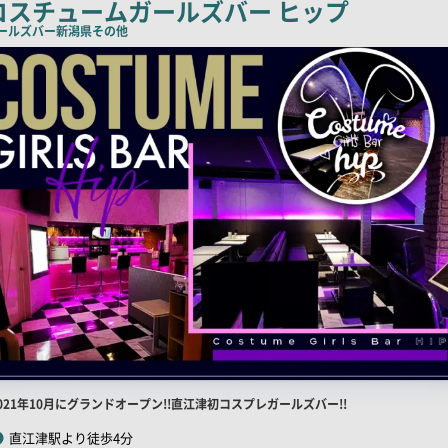
コスチュームガールズバー ヒップ
コ
ールズバー
新潟県その他
ピ
ー
店
021年10月にグランドオープン!!直江津初コスプレガールズバー!!
舗
直江津駅より徒歩4分