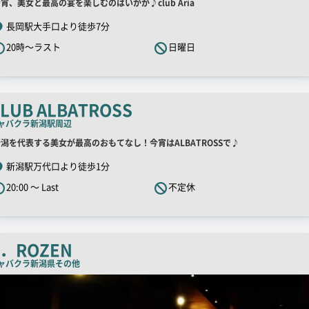
店
宵、美女と最高の宴を楽しむのはいかが♪club Aria
ー
舗
長岡駅大手口より徒歩7分
R
20時～ラスト
日曜日
キ
ャ
ッ
チ
LUB ALBATROSS
コ
ャバクラ
新潟駅周辺
ピ
店
潟を代表する美女が最高のおもてなし！今宵はALBATROSSで♪
ー
舗
新潟駅万代口より徒歩1分
R
20:00 ～ Last
不定休
キ
ャ
ッ
チ
S．ROZEN
コ
ャバクラ
新潟県その他
ピ
ー