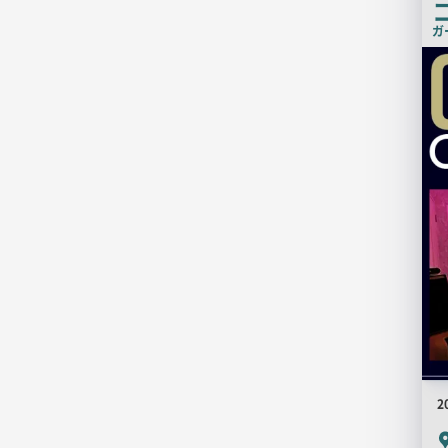
ガ
店
舗
PR
画
像
2