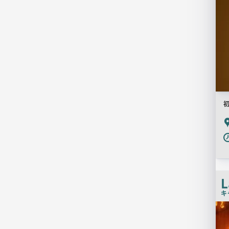
P
L
キ
検
索
結
果