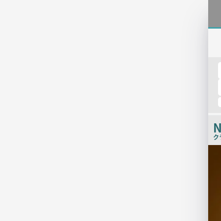
N
ク
店
舗
PR
画
像