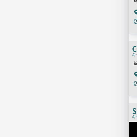
今
P
C
キ
新
P
キ
店
舗
PR
画