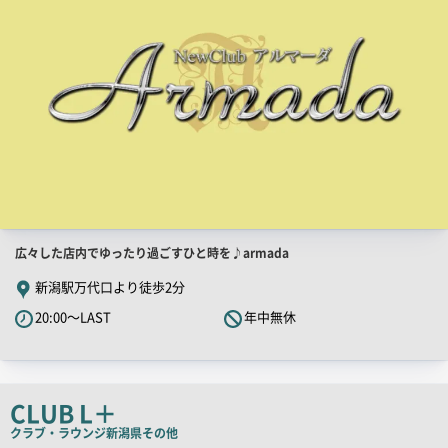
店
広々した店内でゆったり過ごすひと時を♪armada
舗
新潟駅万代口より徒歩2分
PR
20:00～LAST
年中無休
キ
ャ
ッ
チ
CLUB L＋
コ
クラブ・ラウンジ
新潟県その他
ピ