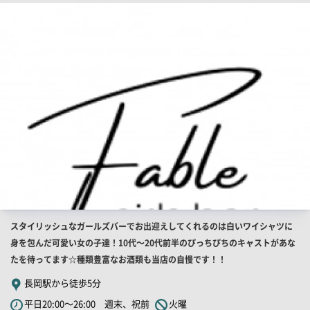
店
舗
ー
PR
画
像
店
スタイリッシュなガールズバーでお出迎えしてくれるのは白いワイシャツに
舗
身を包んだ可愛い女の子達！10代～20代前半のぴっちぴちのキャストがあな
PR
たを待ってます☆種類豊富なお酒類も当店の自慢です！！
キ
長岡駅から徒歩5分
ャ
平日20:00～26:00 週末、祝前
火曜
ッ