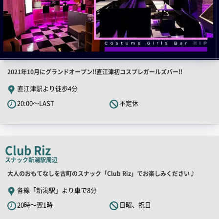
店
2021年10月にグランドオープン!!直江津初コスプレガールズバー!!
舗
直江津駅より徒歩4分
PR
20:00～LAST
不定休
キ
ャ
ッ
チ
Club Riz
コ
スナック
新潟駅周辺
ピ
店
大人のおもてなしを古町のスナック「Club Riz」でお楽しみください♪
ー
舗
各線「新潟駅」より車で8分
PR
20時～翌1時
日曜、祝日
キ