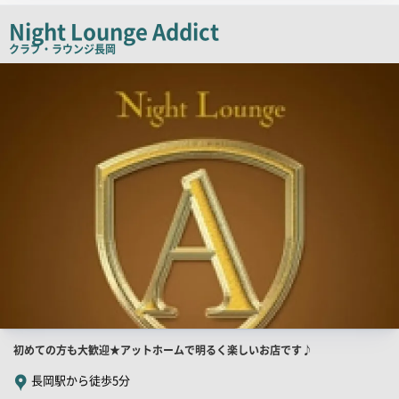
チ
Night Lounge Addict
コ
クラブ・ラウンジ
長岡
ピ
店
舗
ー
PR
画
像
店
初めての方も大歓迎★アットホームで明るく楽しいお店です♪
舗
長岡駅から徒歩5分
PR