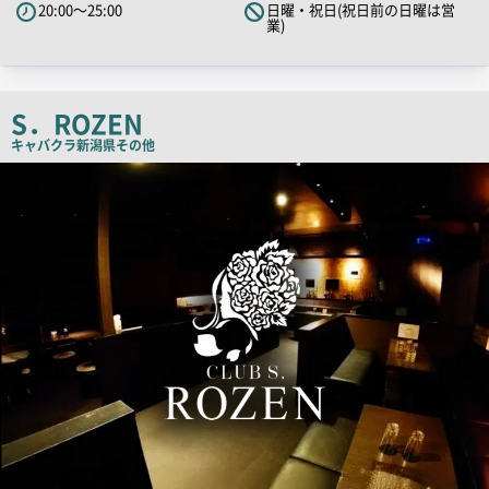
20:00～25:00
日曜・祝日(祝日前の日曜は営
キ
業)
ャ
ッ
チ
S．ROZEN
コ
キャバクラ
新潟県その他
ピ
店
ー
舗
PR
画
像