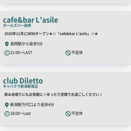
ャ
ッ
チ
cafe&bar L’asile
コ
ガールズバー
長岡
ピ
店
2020年11月にNEWオープン★☆「cafe&bar L’asile」☆★
ー
舗
長岡駅から徒歩5分
PR
21:00～LAST
不定休
キ
ャ
ッ
チ
club Diletto
コ
キャバクラ
新潟駅周辺
ピ
店
飲み会帰りにもお気軽に☆ゆったり空間でお過ごしください♪
ー
舗
新潟駅万代口より徒歩4分
PR
18:00～Last
不定休
キ
ャ
ッ