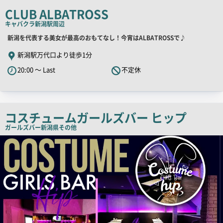
コ
CLUB ALBATROSS
ピ
キャバクラ
新潟駅周辺
ー
店
新潟を代表する美女が最高のおもてなし！今宵はALBATROSSで♪
舗
新潟駅万代口より徒歩1分
PR
20:00 ～ Last
不定休
キ
ャ
ッ
チ
コスチュームガールズバー ヒップ
コ
ガールズバー
新潟県その他
ピ
店
舗
ー
PR
画
像