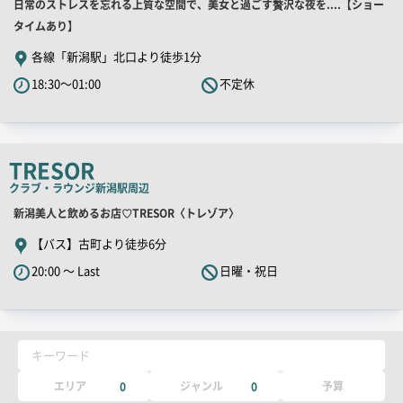
店
日常のストレスを忘れる上質な空間で、美女と過ごす贅沢な夜を....【ショー
舗
タイムあり】
PR
各線「新潟駅」北口より徒歩1分
キ
18:30～01:00
不定休
ャ
ッ
チ
コ
TRESOR
ピ
クラブ・ラウンジ
新潟駅周辺
ー
店
新潟美人と飲めるお店♡TRESOR〈トレゾア〉
舗
【バス】古町より徒歩6分
PR
20:00 ～ Last
日曜・祝日
キ
ャ
ッ
チ
キーワード
コ
ピ
エリア
ジャンル
予算
0
0