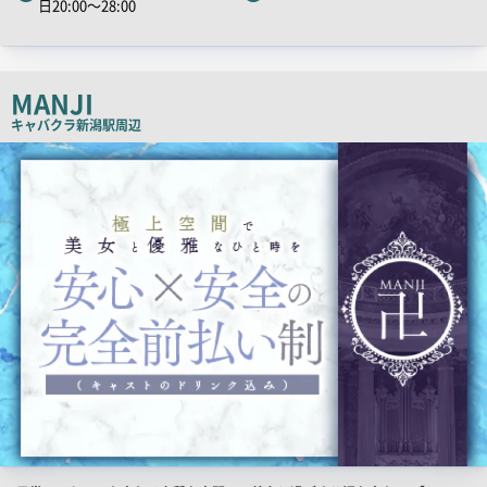
日20:00～28:00
チ
コ
ピ
MANJI
ー
キャバクラ
新潟駅周辺
店
舗
PR
画
像