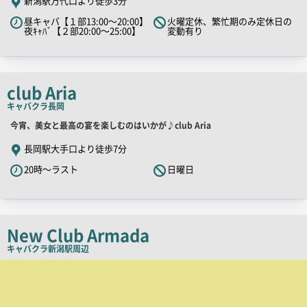
新潟駅万代口より徒歩3分
PR
昼キャバ【１部13:00～20:00】
火曜定休、繁忙期のみ定休日の
キ
夜ｷｬﾊﾞ【２部20:00～25:00】
変動有り
ャ
ッ
チ
club Aria
コ
キャバクラ
長岡
ピ
ー
店
今宵、美女と最高の宴を楽しむのはいかが♪club Aria
舗
長岡駅大手口より徒歩7分
PR
20時～ラスト
日曜日
キ
ャ
ッ
チ
New Club Armada
コ
キャバクラ
新潟駅周辺
ピ
店
舗
ー
PR
画
像