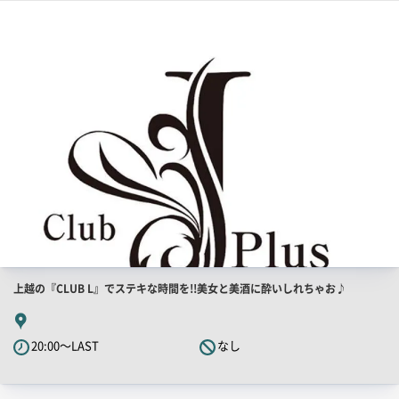
店
舗
ー
PR
画
像
店
上越の『CLUB L』でステキな時間を!!美女と美酒に酔いしれちゃお♪
舗
PR
20:00～LAST
なし
キ
ャ
ッ