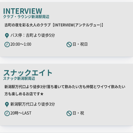
チ
INTERVIEW
コ
クラブ・ラウンジ
新潟駅周辺
ピ
店
古町の夜を彩る大人のクラブ【INTERVIEW(アンテルヴュー)】
ー
舗
バス停：古町より徒歩5分
PR
20:00～1:00
日・祝日
キ
ャ
ッ
チ
スナックエイト
コ
スナック
新潟駅周辺
ピ
店
新潟駅万代口より徒歩3分!落ち着いて飲みたい方も仲間とワイワイ飲みたい
ー
舗
方も楽しめるお店です★
PR
新潟駅万代口より徒歩3分
キ
20時～LAST
日・祝
ャ
ッ
チ