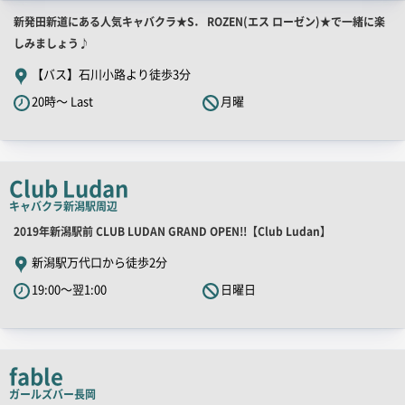
店
新発田新道にある人気キャバクラ★S． ROZEN(エス ローゼン)★で一緒に楽
舗
しみましょう♪
PR
【バス】石川小路より徒歩3分
キ
20時～ Last
月曜
ャ
ッ
チ
コ
Club Ludan
ピ
キャバクラ
新潟駅周辺
ー
店
2019年新潟駅前 CLUB LUDAN GRAND OPEN!!【Club Ludan】
舗
新潟駅万代口から徒歩2分
PR
19:00～翌1:00
日曜日
キ
ャ
ッ
チ
fable
コ
ガールズバー
長岡
ピ