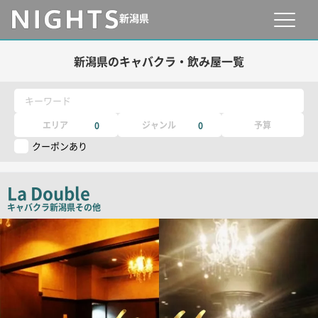
新潟県
新潟県のキャバクラ・飲み屋一覧
キーワード
エリア
ジャンル
予算
0
0
クーポンあり
La Double
キャバクラ
新潟県その他
検
索
結
果
一
覧
用
画
像