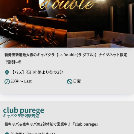
店
新発田新道最大級のキャバクラ【La Double(ラ ダブル)】ナイツネット限定
舗
で割引中!!
PR
【バス】石川小路より徒歩3分
キ
20時 ～ Last
日曜
ャ
ッ
チ
コ
club purege
ピ
キャバクラ
新潟駅周辺
ー
店
昼キャバ＆夜キャバの2部体制で営業中♪『club purege』
舗