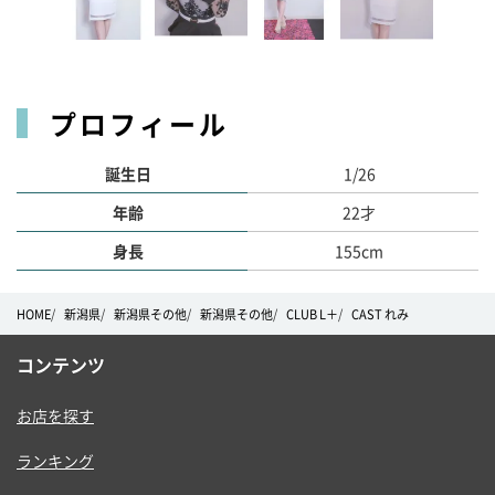
プロフィール
誕生日
1/26
年齢
22才
身長
155cm
HOME
新潟県
新潟県その他
新潟県その他
CLUB L＋
CAST れみ
コンテンツ
お店を探す
ランキング