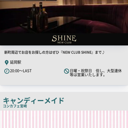
店
新町周辺でお店をお探しの方はぜひ『NEW CLUB SHINE』まで♪
舗
延岡駅
PR
20:00～LAST
日曜・祝祭日 但し、大型連休
キ
等は営業いたします。
ャ
ッ
チ
キャンディーメイド
コ
コンカフェ
宮崎
ピ
店
ー
舗
PR
画