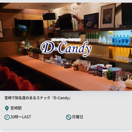
ピ
店
舗
ー
PR
画
像
店
宮崎で知名度のあるスナック『D-Candy』
舗
宮崎駅
PR
20時～LAST
月曜日
キ
ャ