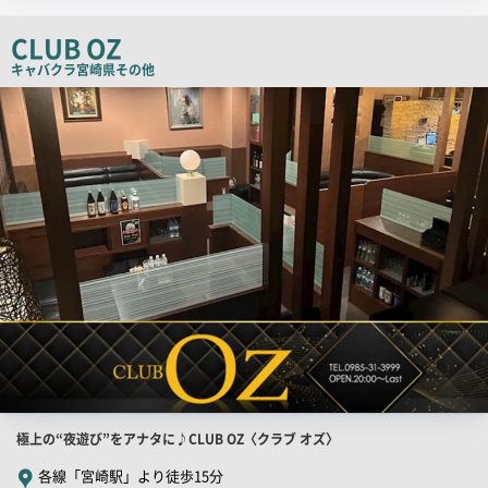
ッ
チ
CLUB OZ
コ
キャバクラ
宮崎県その他
ピ
店
舗
ー
PR
画
像
店
極上の“夜遊び”をアナタに♪CLUB OZ〈クラブ オズ〉
舗
各線「宮崎駅」より徒歩15分