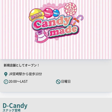
像
店
新規店舗としてオープン！
舗
JR宮崎駅から徒歩10分
PR
20:00～LAST
日曜日
キ
ャ
ッ
チ
D-Candy
コ
スナック
宮崎