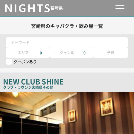
宮崎県
宮崎県のキャバクラ・飲み屋一覧
キーワード
エリア
ジャンル
予算
0
0
クーポンあり
NEW CLUB SHINE
クラブ・ラウンジ
宮崎県その他
店
舗
PR
画
像