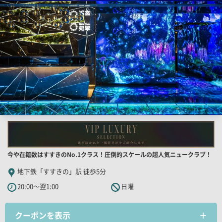
覧
用
画
像
店
今や在籍数はすすきのNo.1クラス！圧倒的スケールの超人気ニュークラブ！
舗
地下鉄「すすきの」駅 徒歩5分
PR
20:00～翌1:00
日曜
キ
ャ
クーポンを表示
ッ