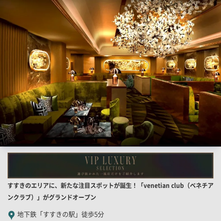
検
索
結
果
一
覧
用
画
像
店
すすきのエリアに、新たな注目スポットが誕生！「venetian club（ベネチア
舗
ンクラブ）」がグランドオープン
PR
地下鉄「すすきの駅」徒歩5分
キ