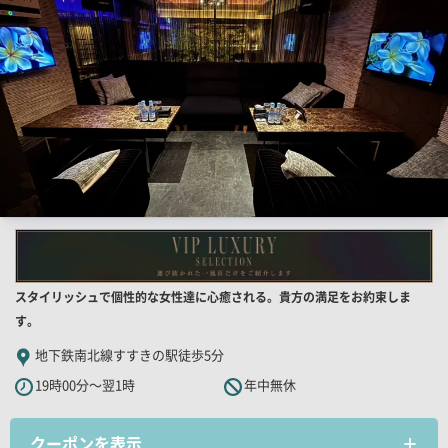
用
画
像
店
スタイリッシュで個性的な女性達に心癒される。貴方の満足をお約束しま
舗
す。
PR
地下鉄南北線すすきの駅徒歩5分
キ
19時00分～翌1時
年中無休
ャ
ッ
クーポンを表示
チ