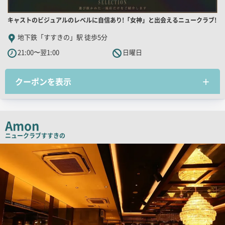
店
キャストのビジュアルのレベルに自信あり!「女神」と出会えるニュークラブ!
舗
地下鉄「すすきの」駅 徒歩5分
PR
21:00〜翌1:00
日曜日
キ
ャ
クーポンを表示
ッ
チ
コ
ピ
Amon
ー
ニュークラブ
すすきの
検
索
結
果
一
覧
用
画
像