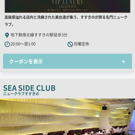
店
高級感溢れる店内と洗練された美女達が集う、すすきのが誇る名門ニューク
舗
ラブ。
PR
地下鉄南北線すすきの駅徒歩3分
キ
20:00～翌1:00
月曜定休
ャ
ッ
クーポンを表示
チ
コ
ピ
ー
SEA SIDE CLUB
ニュークラブ
すすきの
検
索
結
果
一
覧
用
画
像