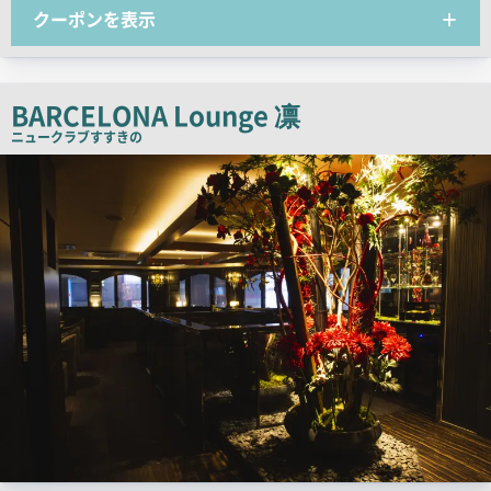
クーポンを表示
チ
コ
ピ
ー
BARCELONA Lounge 凛
ニュークラブ
すすきの
検
索
結
果
一
覧
用
画
像