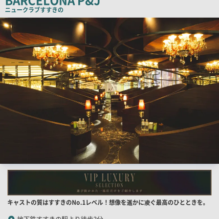
ー
ニュークラブ
すすきの
検
索
結
果
一
覧
用
画
像
店
キャストの質はすすきのNo.1レベル！想像を遥かに凌ぐ最高のひとときを。
舗
地下鉄すすきの駅より徒歩3分