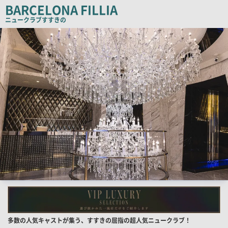
ピ
BARCELONA FILLIA
ー
ニュークラブ
すすきの
検
索
結
果
一
覧
用
画
像
店
多数の人気キャストが集う、すすきの屈指の超人気ニュークラブ！