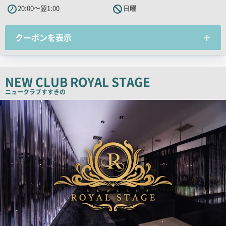
20:00〜翌1:00
日曜
ャ
ッ
クーポンを表示
チ
コ
ピ
ー
NEW CLUB ROYAL STAGE
ニュークラブ
すすきの
検
索
結
果
一
覧
用
画
像