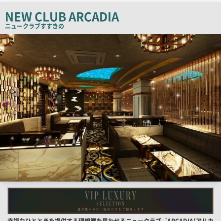
ー
NEW CLUB ARCADIA
ニュークラブ
すすきの
検
索
結
果
一
覧
用
画
像
店
幸福なひとときを提供する理想郷を思わせるニュークラブ『ARCADIA(アルカ