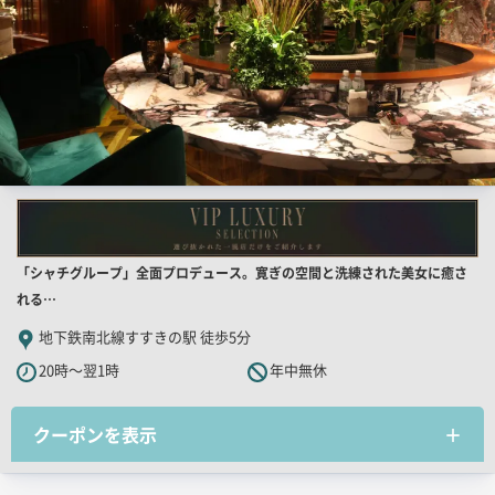
店
「シャチグループ」全面プロデュース。寛ぎの空間と洗練された美女に癒さ
舗
れる…
PR
地下鉄南北線すすきの駅 徒歩5分
キ
20時～翌1時
年中無休
ャ
ッ
クーポンを表示
チ
コ
ピ