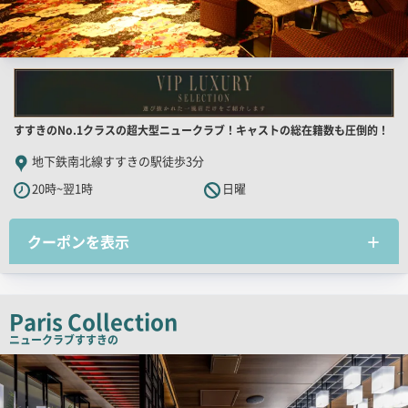
店
すすきのNo.1クラスの超大型ニュークラブ！キャストの総在籍数も圧倒的！
舗
地下鉄南北線すすきの駅徒歩3分
PR
20時~翌1時
日曜
キ
ャ
クーポンを表示
ッ
チ
コ
ピ
Paris Collection
ー
ニュークラブ
すすきの
検
索
結
果