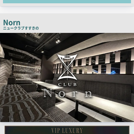
チ
コ
ピ
Norn
ー
ニュークラブ
すすきの
検
索
結
果
一
覧
用
画
像