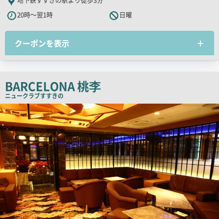
PR
20時～翌1時
日曜
キ
ャ
クーポンを表示
ッ
チ
コ
ピ
BARCELONA 桃李
ー
ニュークラブ
すすきの
検
索
結
果
一
覧
用
画
像