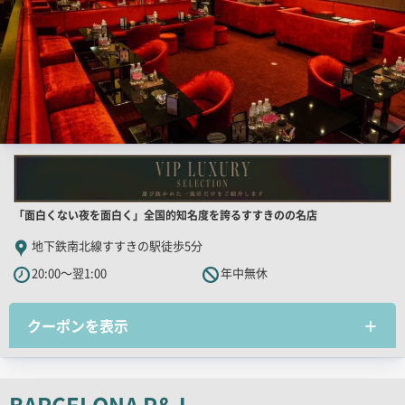
店
「面白くない夜を面白く」全国的知名度を誇るすすきのの名店
舗
地下鉄南北線すすきの駅徒歩5分
PR
20:00～翌1:00
年中無休
キ
ャ
クーポンを表示
ッ
チ
コ
ピ
BARCELONA P&J