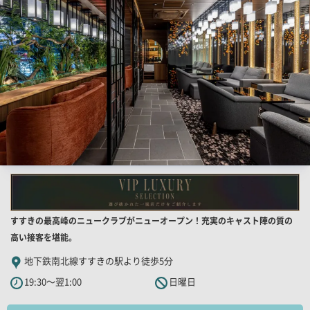
一
覧
用
画
像
店
すすきの最高峰のニュークラブがニューオープン！充実のキャスト陣の質の
舗
高い接客を堪能。
PR
地下鉄南北線すすきの駅より徒歩5分
キ
19:30～翌1:00
日曜日
ャ
ッ