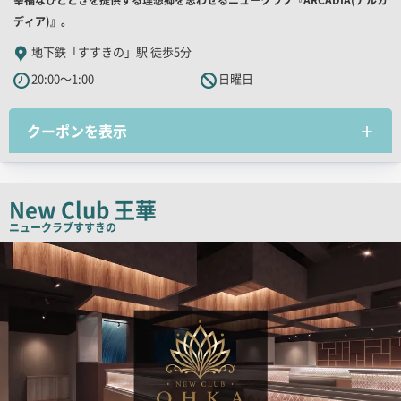
舗
ディア)』。
PR
地下鉄「すすきの」駅 徒歩5分
キ
20:00～1:00
日曜日
ャ
ッ
クーポンを表示
チ
コ
ピ
ー
New Club 王華
ニュークラブ
すすきの
検
索
結
果
一
覧
用
画
像