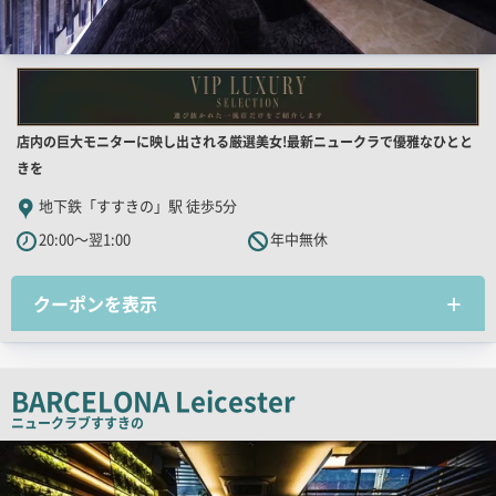
店
店内の巨大モニターに映し出される厳選美女!最新ニュークラで優雅なひとと
舗
きを
PR
地下鉄「すすきの」駅 徒歩5分
キ
20:00～翌1:00
年中無休
ャ
ッ
クーポンを表示
チ
コ
ピ
ー
BARCELONA Leicester
ニュークラブ
すすきの
検
索
結
果