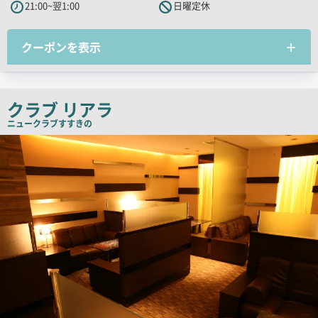
21:00~翌1:00
日曜定休
キ
ャ
クーポンを表示
ッ
チ
コ
ピ
クラブ リアラ
ー
ニュークラブ
すすきの
検
索
結
果
一
覧
用
画
像