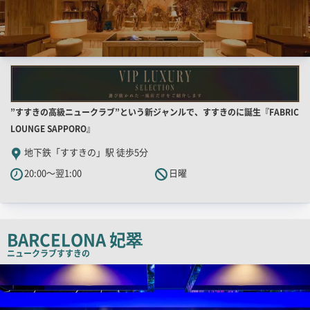
店
”すすきの高級ニュークラブ”という新ジャンルで、すすきのに誕生『FABRIC
舗
LOUNGE SAPPORO』
PR
地下鉄「すすきの」駅 徒歩5分
キ
20:00～翌1:00
日曜
ャ
ッ
チ
コ
BARCELONA 妃翠
ピ
ニュークラブ
すすきの
ー
検
索
結
果
一