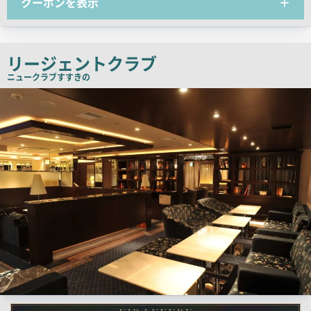
クーポンを表示
ッ
チ
コ
ピ
リージェントクラブ
ー
ニュークラブ
すすきの
検
索
結
果
一
覧
用
画
像