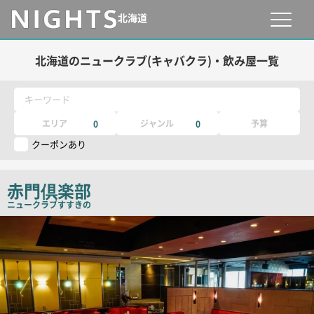
北海道
北海道のニュークラブ(キャバクラ)・飲み屋一覧
キーワード
エリア
ジャンル
予算
0
0
クーポンあり
赤門倶楽部
ニュークラブ
すすきの
検
索
結
果
一
覧
用
画
像