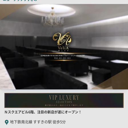
検
索
結
果
一
覧
用
画
像
店
Ｎスクエアビル6階、注目の新店が遂にオープン！
舗
地下鉄南北線 すすきの駅 徒歩5分
PR