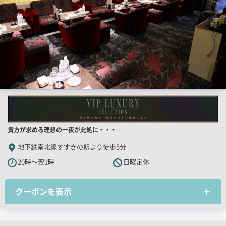
店
貴方が求める理想の一夜が此処に・・・
舗
地下鉄南北線すすきの駅より徒歩5分
PR
20時～翌1時
日曜定休
キ
ャ
クーポンを表示
ッ
チ
コ