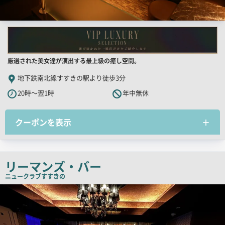
店
厳選された美女達が演出する最上級の癒し空間。
舗
地下鉄南北線すすきの駅より徒歩3分
PR
20時～翌1時
年中無休
キ
ャ
クーポンを表示
ッ
チ
コ
ピ
リーマンズ・バー
ー
ニュークラブ
すすきの
検
索
結
果
一
覧