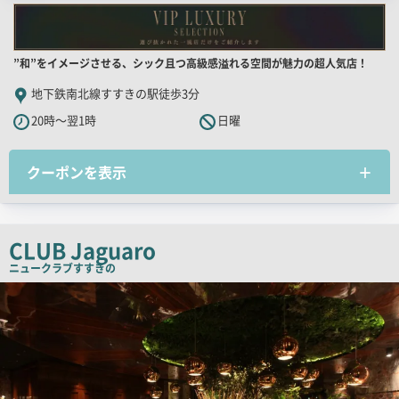
店
”和”をイメージさせる、シック且つ高級感溢れる空間が魅力の超人気店！
舗
地下鉄南北線すすきの駅徒歩3分
PR
20時～翌1時
日曜
キ
ャ
クーポンを表示
ッ
チ
コ
ピ
CLUB Jaguaro
ー
ニュークラブ
すすきの
検
索
結
果
一
覧
用
画
像