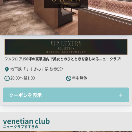
店
ワンフロア150坪の豪華店内で美女とのひとときを楽しめるニュークラブ!
舗
地下鉄「すすきの」駅 徒歩5分
PR
20:00～翌1:00
年中無休
キ
ャ
クーポンを表示
ッ
チ
コ
ピ
venetian club
ー
ニュークラブ
すすきの