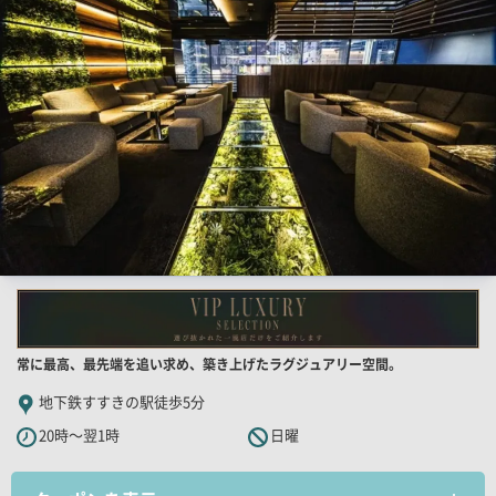
一
覧
用
画
像
店
常に最高、最先端を追い求め、築き上げたラグジュアリー空間。
舗
地下鉄すすきの駅徒歩5分
PR
20時～翌1時
日曜
キ
ャ