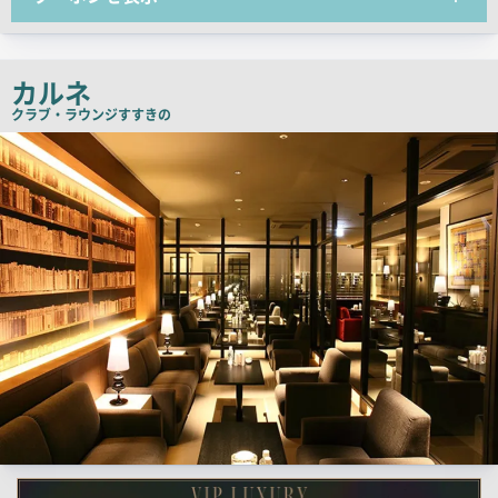
コ
ピ
ー
カルネ
クラブ・ラウンジ
すすきの
検
索
結
果
一
覧
用
画
像