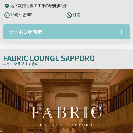
舗
地下鉄南北線すすきの駅徒歩3分
PR
20時～翌1時
日曜
キ
ャ
クーポンを表示
ッ
チ
コ
ピ
FABRIC LOUNGE SAPPORO
ー
ニュークラブ
すすきの
検
索
結
果
一
覧
用
画
像