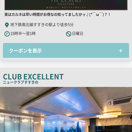
店
実はカルネは早い時間がお得なの知ってましたかッ♪(*￣ω￣)？！
舗
地下鉄南北線すすきの駅より徒歩5分
PR
19時半～翌1時
日曜日
キ
ャ
クーポンを表示
ッ
チ
コ
ピ
CLUB EXCELLENT
ー
ニュークラブ
すすきの
検
索
結
果
一
覧
用
画
像