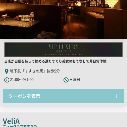
店
当店が自信を持って勧める選りすぐり美女のもてなしで非日常体験!
舗
地下鉄「すすきの駅」徒歩5分
PR
21:00～翌1:00
日曜日
キ
ャ
クーポンを表示
ッ
チ
コ
ピ
VeliA
ー
ニュークラブ
すすきの