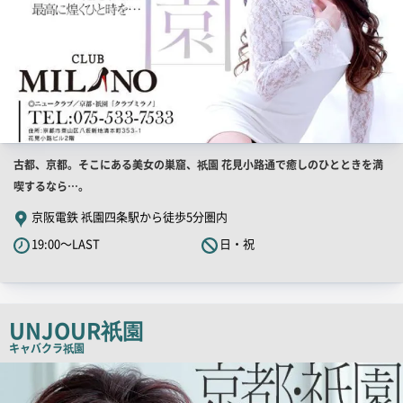
店
古都、京都。そこにある美女の巣窟、祇園 花見小路通で癒しのひとときを満
舗
喫するなら…。
PR
京阪電鉄 祇園四条駅から徒歩5分圏内
キ
19:00～LAST
日・祝
ャ
ッ
チ
コ
UNJOUR祇園
ピ
キャバクラ
祇園
ー
店
舗
PR