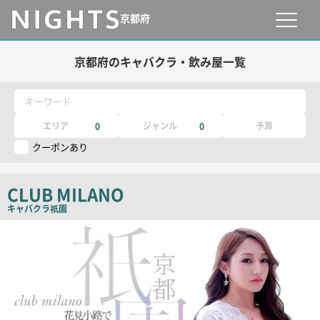
京都府
京都府のキャバクラ・飲み屋一覧
キーワード
エリア
ジャンル
予算
0
0
クーポンあり
CLUB MILANO
キャバクラ
祇園
店
舗
PR
画
像