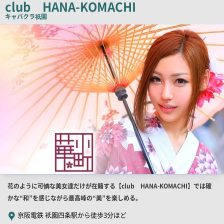
club HANA-KOMACHI
ピ
キャバクラ
祇園
ー
店
舗
PR
画
像
店
花のように可憐な美女達だけが在籍する【club HANA-KOMACHI】では確
舗
かな“和”を感じながら最高峰の“美”を楽しめる。
PR
京阪電鉄 祇園四条駅から徒歩3分ほど
キ