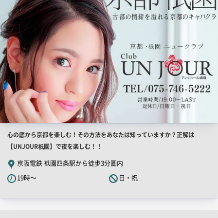
画
像
店
心の底から京都を楽しむ！その方法をあなたは知っていますか？正解は
舗
【UNJOUR祇園】で夜を楽しむ！！
PR
京阪電鉄 祇園四条駅から徒歩3分圏内
キ
19時～
日・祝
ャ
ッ
チ
コ