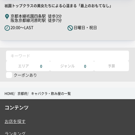
店
祇園トップクラスの美女たちによる心温まる「最上のおもてなし」
舗
京都本線祇園四条駅 徒歩3分
阪急京都線河原町駅 徒歩7分
PR
20:00～LAST
日曜日・祝日
キ
ャ
ッ
チ
キーワード
コ
ピ
エリア
ジャンル
予算
0
0
ー
クーポンあり
HOME
京都府
キャバクラ・飲み屋の一覧
コンテンツ
お店を探す
ランキング