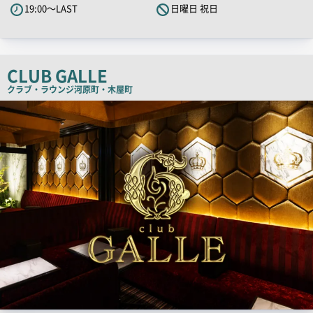
19:00～LAST
日曜日 祝日
ャ
ッ
チ
コ
CLUB GALLE
ピ
クラブ・ラウンジ
河原町・木屋町
ー
店
舗
PR
画
像