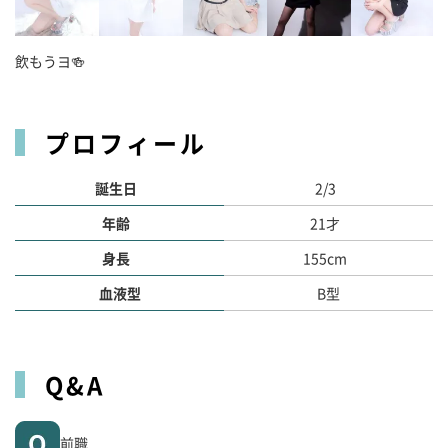
飲もうヨ🍻
プロフィール
誕生日
2/3
年齢
21才
身長
155cm
血液型
B型
Q&A
前職