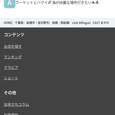
プーケットとハワイ🌈 海が綺麗な場所行きたい🐬🏝
HOME
千葉県
船橋市・習志野市
船橋・西船橋
club Vellugue
CAST あすか
コンテンツ
お店を探す
ランキング
グラビア
ショート
その他
お役立ちコラム
利用規約