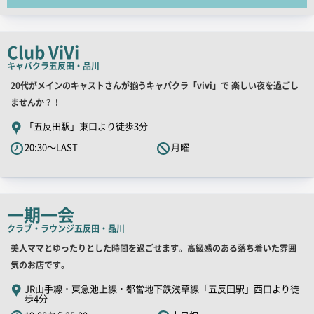
コ
ピ
ー
Club ViVi
キャバクラ
五反田・品川
店
20代がメインのキャストさんが揃うキャバクラ「vivi」で 楽しい夜を過ごし
舗
ませんか？！
PR
「五反田駅」東口より徒歩3分
キ
20:30～LAST
月曜
ャ
ッ
チ
コ
一期一会
ピ
クラブ・ラウンジ
五反田・品川
ー
店
美人ママとゆったりとした時間を過ごせます。高級感のある落ち着いた雰囲
舗
気のお店です。
PR
JR山手線・東急池上線・都営地下鉄浅草線「五反田駅」西口より徒
歩4分
キ