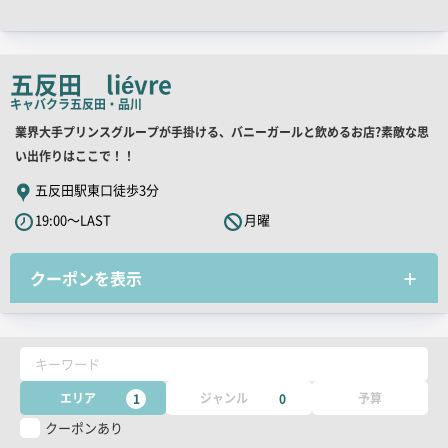
ャ
ッ
チ
五反田 liévre
コ
キャバクラ
五反田・品川
ピ
店
業界大手プリンスグループが手掛ける、バニーガールと飲めるお店?素敵な思
ー
舗
い出作りはここで！！
PR
五反田駅東口徒歩3分
キ
19:00～LAST
月曜
ャ
ッ
クーポンを表示
チ
コ
ピ
ー
キーワード
エリア
ジャンル
予算
1
0
クーポンあり