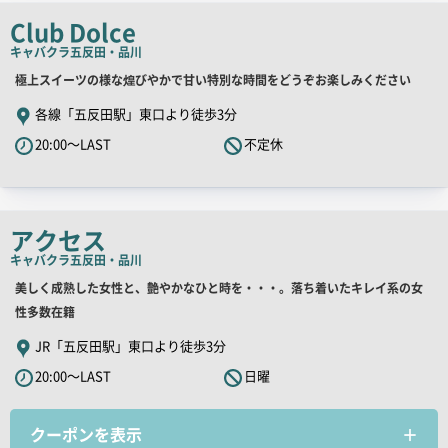
チ
Club Dolce
コ
キャバクラ
五反田・品川
ピ
店
極上スイーツの様な煌びやかで甘い特別な時間をどうぞお楽しみください
ー
舗
各線「五反田駅」東口より徒歩3分
PR
20:00～LAST
不定休
キ
ャ
ッ
チ
アクセス
コ
キャバクラ
五反田・品川
ピ
店
美しく成熟した女性と、艶やかなひと時を・・・。落ち着いたキレイ系の女
ー
舗
性多数在籍
PR
JR「五反田駅」東口より徒歩3分
キ
20:00～LAST
日曜
ャ
ッ
クーポンを表示
チ