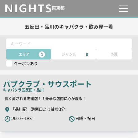
東京都
五反田・品川のキャバクラ・飲み屋一覧
キーワード
エリア
ジャンル
予算
1
0
クーポンあり
パブクラブ・サウスポート
キャバクラ
五反田・品川
店
長く愛される老舗店！！豪華な店内に心が躍る！
舗
「品川駅」港南口より徒歩3分
PR
19:00～LAST
日曜・祝日
キ
ャ
ッ