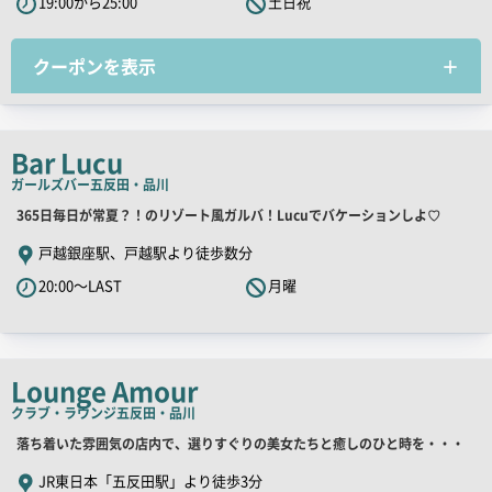
19:00から25:00
土日祝
ャ
ッ
チ
クーポンを表示
コ
ピ
ー
Bar Lucu
ガールズバー
五反田・品川
店
365日毎日が常夏？！のリゾート風ガルバ！Lucuでバケーションしよ♡
舗
戸越銀座駅、戸越駅より徒歩数分
PR
20:00～LAST
月曜
キ
ャ
ッ
チ
Lounge Amour
コ
クラブ・ラウンジ
五反田・品川
ピ
店
落ち着いた雰囲気の店内で、選りすぐりの美女たちと癒しのひと時を・・・
ー
舗
JR東日本「五反田駅」より徒歩3分