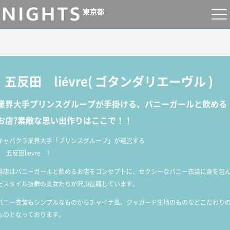
東京都
五反田 liévre
(
ゴタンダリエーヴル
)
業界大手プリンスグループが手掛ける、バニーガールと飲める
お店?素敵な思い出作りはここで！！
キャバクラ業界大手「プリンスグループ」が運営する
? 五反田lievre ?
当店はバニーガールと飲めるお店をコンセプトに、セクシーなバニー衣装に身を包
だスタイル抜群の美女たちが沢山在籍しています。
バニー衣装もシンプルなものからチャイナ風、ジャガード生地のものなどこだわり
ものとなっております。