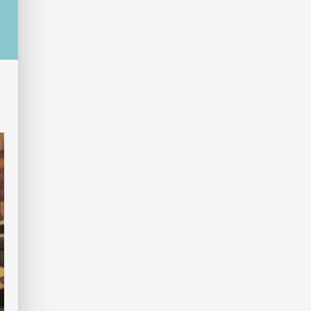
り
ょ
だ
さ