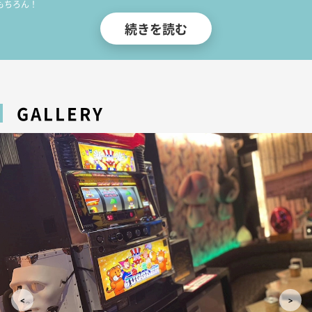
もちろん！
女の子も選りすぐりの美女ばかり・・・
続きを読む
かわいい系から、セクシー系、清楚系などなど、沢山の子ウサギたちが在籍してお
ます?
あなたのお気に入りの子ウサギが見つかること間違い無し！！
そんな子ウサギちゃんたちが、ウサ耳をゆらゆら揺らして貴方のお越しをぴょんぴ
GALLERY
んお待ちしておりますよ?
もちろん大手グループの運営だから、明朗会計でご安心して気兼ねなく遊んでいた
けます。
五反田でキャバクラをお探しなら是非当店へお越しくださいませ。
他店様とは一味違うバニーキャバクラで、刺激的なお酒と愉しい時間をご堪能くだ
い。