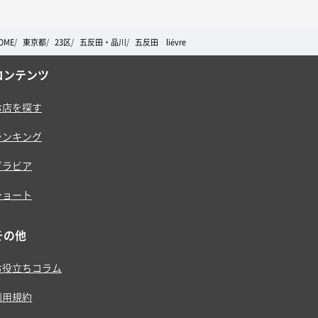
OME
東京都
23区
五反田・品川
五反田 liévre
コンテンツ
お店を探す
ランキング
グラビア
ショート
その他
お役立ちコラム
利用規約