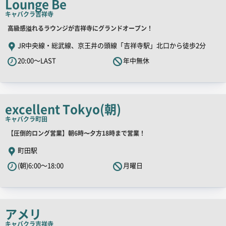
Lounge Be
ピ
キャバクラ
吉祥寺
ー
店
高級感溢れるラウンジが吉祥寺にグランドオープン！
舗
JR中央線・総武線、京王井の頭線「吉祥寺駅」北口から徒歩2分
PR
20:00～LAST
年中無休
キ
ャ
ッ
チ
excellent Tokyo(朝)
コ
キャバクラ
町田
ピ
店
【圧倒的ロング営業】朝6時〜夕方18時まで営業！
ー
舗
町田駅
PR
(朝)6:00～18:00
月曜日
キ
ャ
ッ
チ
アメリ
コ
キャバクラ
吉祥寺