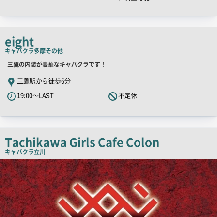
チ
コ
ピ
eight
ー
キャバクラ
多摩その他
店
三鷹の内装が豪華なキャバクラです！
舗
三鷹駅から徒歩6分
PR
19:00～LAST
不定休
キ
ャ
ッ
チ
Tachikawa Girls Cafe Colon
コ
キャバクラ
立川
ピ
店
舗
ー
PR
画
像