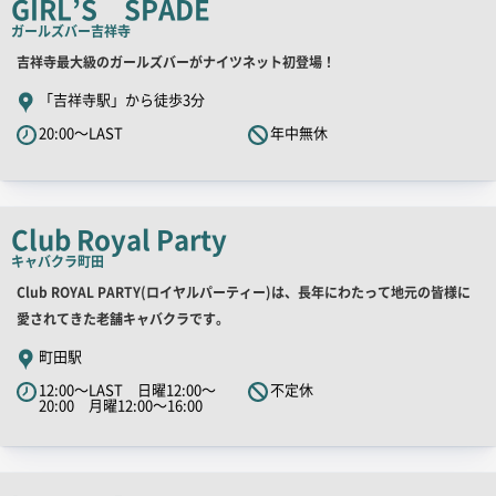
GIRL’S SPADE
コ
ガールズバー
吉祥寺
ピ
店
吉祥寺最大級のガールズバーがナイツネット初登場！
ー
舗
「吉祥寺駅」から徒歩3分
PR
20:00～LAST
年中無休
キ
ャ
ッ
チ
Club Royal Party
コ
キャバクラ
町田
ピ
店
Club ROYAL PARTY(ロイヤルパーティー)は、長年にわたって地元の皆様に
ー
舗
愛されてきた老舗キャバクラです。
PR
町田駅
キ
12:00～LAST 日曜12:00～
不定休
ャ
20:00 月曜12:00～16:00
ッ
チ
コ