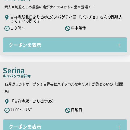
ピ
店
素人×制服という最強の店がナイツネットに堂々登場！！
ー
舗
吉祥寺駅北口より徒歩1分スパゲティ屋 『パンチョ』さんの路地入
ってすぐの所です
PR
１９時～
年中無休
キ
ャ
ッ
クーポンを表示
チ
コ
ピ
Serina
ー
キャバクラ
吉祥寺
店
12月グランドオープン！吉祥寺にハイレベルなキャストが勢ぞろいの『瀬里
舗
奈』
PR
「吉祥寺駅」より徒歩3分
キ
21:00～LAST
日曜日
ャ
ッ
クーポンを表示
チ