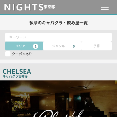
東京都
多摩のキャバクラ・飲み屋一覧
キーワード
エリア
ジャンル
予算
1
0
クーポンあり
CHELSEA
キャバクラ
吉祥寺
検
索
結
果
一
覧
用
画
像