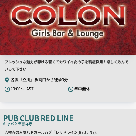
店
フレッシュな魅力が弾ける若くてカワイイ女の子を積極採用！楽しく飲んで
舗
いって下さい
PR
各線『立川』駅南口から徒歩3分
キ
20:00～LAST
年中無休
ャ
ッ
チ
コ
PUB CLUB RED LINE
ピ
キャバクラ
吉祥寺
ー
店
吉祥寺の人気バドガールパブ『レッドライン(REDLINE)』