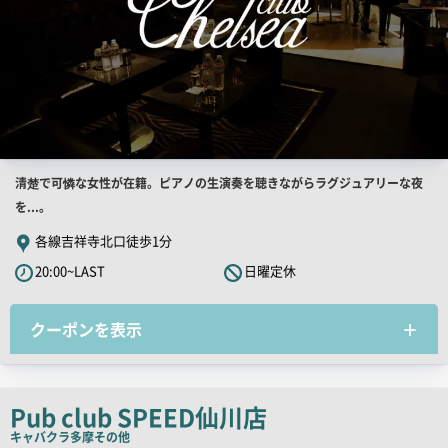
店
清楚で可憐な女性が在籍。ピアノの生演奏を聴きながらラグジュアリーな夜
舗
を...。
PR
各線吉祥寺北口徒歩1分
キ
20:00~LAST
日曜定休
ャ
ッ
クーポンを表示
チ
コ
ピ
ー
Pub club SPEED仙川店
キャバクラ
多摩その他