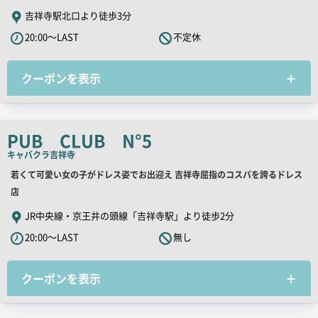
舗
吉祥寺駅北口より徒歩3分
PR
20:00～LAST
不定休
キ
ャ
クーポンを表示
ッ
チ
コ
ピ
PUB CLUB N°5
ー
キャバクラ
吉祥寺
店
若くて可愛い女の子がドレス姿でお出迎え 吉祥寺屈指のコスパを誇るドレス
舗
店
PR
JR中央線・京王井の頭線「吉祥寺駅」より徒歩2分
キ
20:00～LAST
無し
ャ
ッ
クーポンを表示
チ
コ
ピ