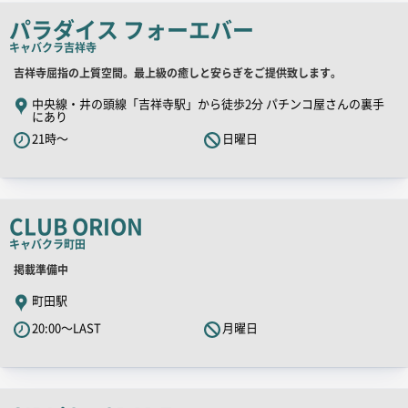
ー
パラダイス フォーエバー
キャバクラ
吉祥寺
店
吉祥寺屈指の上質空間。最上級の癒しと安らぎをご提供致します。
舗
中央線・井の頭線「吉祥寺駅」から徒歩2分 パチンコ屋さんの裏手
にあり
PR
21時～
日曜日
キ
ャ
ッ
チ
CLUB ORION
コ
キャバクラ
町田
ピ
ー
店
掲載準備中
舗
町田駅
PR
20:00～LAST
月曜日
キ
ャ
ッ
チ