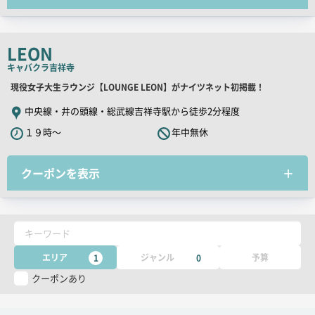
コ
ピ
ー
LEON
キャバクラ
吉祥寺
店
現役女子大生ラウンジ【LOUNGE LEON】がナイツネット初掲載！
舗
中央線・井の頭線・総武線吉祥寺駅から徒歩2分程度
PR
１９時～
年中無休
キ
ャ
クーポンを表示
ッ
チ
コ
ピ
キーワード
ー
エリア
ジャンル
予算
1
0
クーポンあり