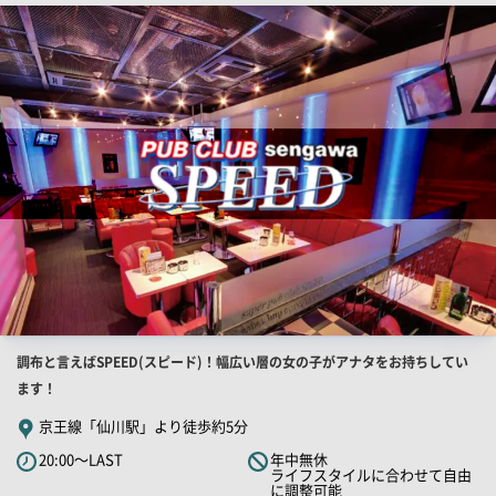
店
舗
PR
画
像
店
調布と言えばSPEED(スピード)！幅広い層の女の子がアナタをお持ちしてい
舗
ます！
PR
京王線「仙川駅」より徒歩約5分
キ
20:00～LAST
年中無休
ャ
ライフスタイルに合わせて自由
に調整可能
ッ