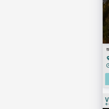
P
V
キ