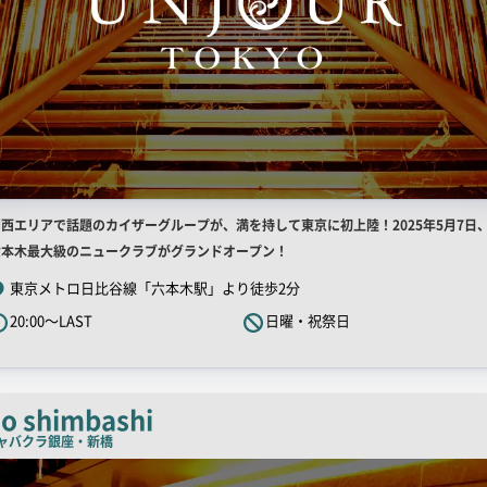
店
関西エリアで話題のカイザーグループが、満を持して東京に初上陸！2025年5月7日
舗
六本木最大級のニュークラブがグランドオープン！
R
東京メトロ日比谷線「六本木駅」より徒歩2分
キ
20:00～LAST
日曜・祝祭日
ャ
ッ
チ
コ
io shimbashi
ピ
ャバクラ
銀座・新橋
ー