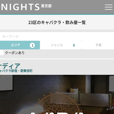
東京都
23区のキャバクラ・飲み屋一覧
キーワード
エリア
ジャンル
予算
1
0
クーポンあり
ナディア
ャバクラ
新宿・歌舞伎町