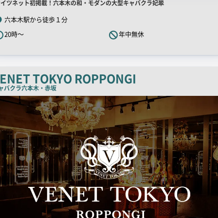
店
ナイツネット初掲載！六本木の和・モダンの大型キャバクラ妃翠
舗
六本木駅から徒歩１分
R
20時～
年中無休
キ
ャ
ッ
チ
ENET TOKYO ROPPONGI
コ
ャバクラ
六本木・赤坂
ピ
ー