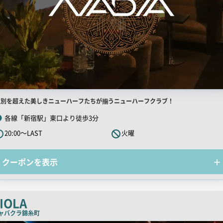
店
性別を超えた美しきニューハーフたちが揃うニューハーフクラブ！
舗
各線「新宿駅」東口より徒歩3分
R
20:00～LAST
火曜
キ
ャ
クーポンを表示
ッ
チ
コ
ピ
IOLA
ー
ャバクラ
錦糸町