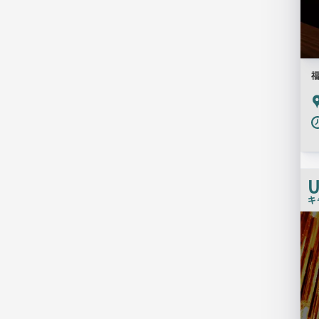
P
U
キ
検
索
結
果
一
覧
用
画
像