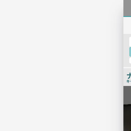
キ
検
索
結
果
一
覧
用
画
像