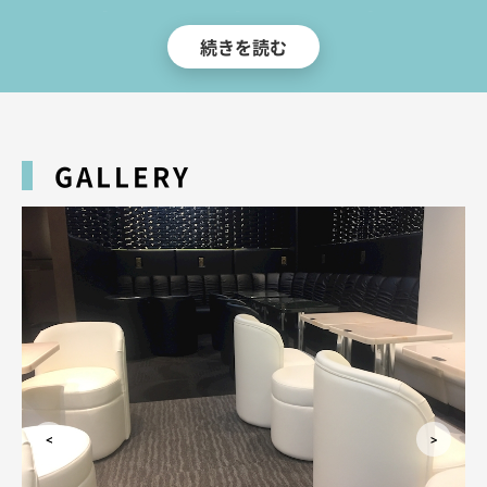
店1ヶ月目は「1年生」、2ヶ月目は「2年生」、3ヶ月目は「3年生」として
続きを読む
過ごし卒業するため、いつ訪れてもフレッシュなキャストと出会えるのが特
徴です。
お店はJR神田駅西口を出て、西口商店街をまっすぐ進んだ左手、地下1階に
ございます。アクセスも良好なので、お仕事帰りや飲み会のあとにも気軽に
お立ち寄りください。
GALLERY
神田で制服キャバクラをお探しの方は、ぜひ「mu-mii（ムーミー）」で楽
しいひとときをお過ごしください。