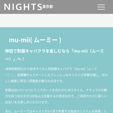
東京都
mu-mii
(
ムーミー
)
神田で制服キャバクラを楽しむなら「mu-mii（ムーミ
ー）」へ！
JR神田駅西口から徒歩すぐの人気制服キャバクラ「mu-mii（ムーミ
ー）」。未経験からスタートしたフレッシュなキャストが多数在籍し、初々
しい接客と明るい雰囲気が魅力のお店です。
制服は白いYシャツにミニスカートを合わせたJKスタイル。ナチュラルな魅
力を持つ女の子が100名以上在籍する大型店なので、ご来店のたびに新しい
出会いをお楽しみいただけます。
また、ムーミーではキャストが3ヶ月で卒業する独自のシステムを採用。入