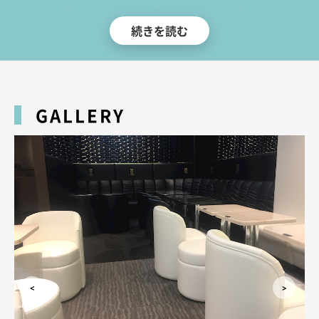
店1ヶ月目は「1年生」、2ヶ月目は「2年生」、3ヶ月目は「3年生」として
続きを読む
過ごし卒業するため、いつ訪れてもフレッシュなキャストと出会えるのが特
徴です。
お店はJR神田駅西口を出て、西口商店街をまっすぐ進んだ左手、地下1階に
ございます。アクセスも良好なので、お仕事帰りや飲み会のあとにも気軽に
お立ち寄りください。
GALLERY
神田で制服キャバクラをお探しの方は、ぜひ「mu-mii（ムーミー）」で楽
しいひとときをお過ごしください。