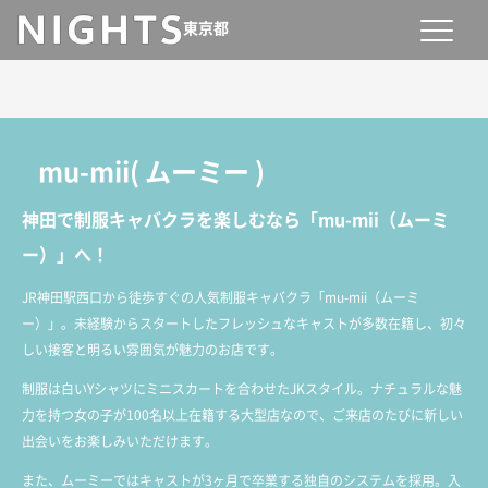
東京都
mu-mii
(
ムーミー
)
神田で制服キャバクラを楽しむなら「mu-mii（ムーミ
ー）」へ！
JR神田駅西口から徒歩すぐの人気制服キャバクラ「mu-mii（ムーミ
ー）」。未経験からスタートしたフレッシュなキャストが多数在籍し、初々
しい接客と明るい雰囲気が魅力のお店です。
制服は白いYシャツにミニスカートを合わせたJKスタイル。ナチュラルな魅
力を持つ女の子が100名以上在籍する大型店なので、ご来店のたびに新しい
出会いをお楽しみいただけます。
また、ムーミーではキャストが3ヶ月で卒業する独自のシステムを採用。入