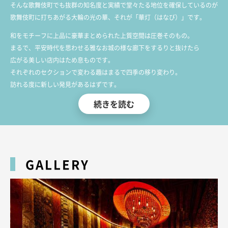
そんな歌舞伎町でも抜群の知名度と実績で堂々たる地位を確保しているのが
歌舞伎町に打ちあがる大輪の光の華、それが「華灯（はなび）」です。
和をモチーフに上品に豪華まとめられた上質空間は圧巻そのもの。
まるで、平安時代を思わせる雅なお城の様な廊下をするりと抜けたら
広がる美しい店内はため息ものです。
それぞれのセクションで変わる趣はまるで四季の移り変わり。
訪れる度に新しい発見があるはずです。
続きを読む
改装したての絢爛豪華な店内に相応しい、百花繚乱咲き乱れるは
厳選採用した文句なしの大和撫子のキャスト達。
徹底教育のもの「華灯」に相応しい、ホスピタリティーとサービスで
アナタの心と体にそっと優しい灯を灯します。
華灯ではないと体験できない、異彩極まるハイクオリティ空間で
GALLERY
どうぞごゆるりと至高の時間をお過ごしください。