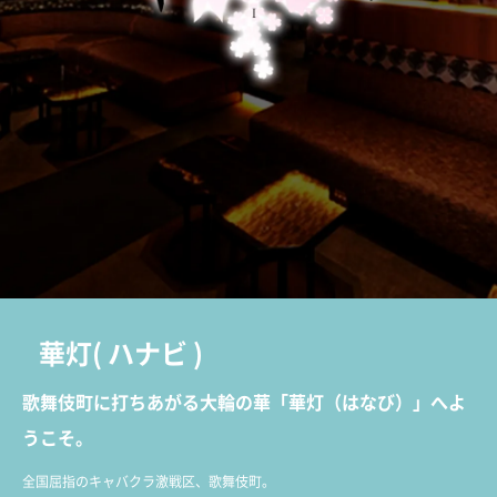
華灯
(
ハナビ
)
歌舞伎町に打ちあがる大輪の華「華灯（はなび）」へよ
うこそ。
全国屈指のキャバクラ激戦区、歌舞伎町。