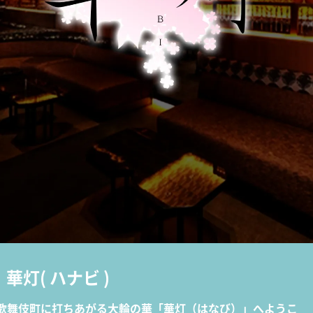
華灯
(
ハナビ
)
歌舞伎町に打ちあがる大輪の華「華灯（はなび）」へようこ