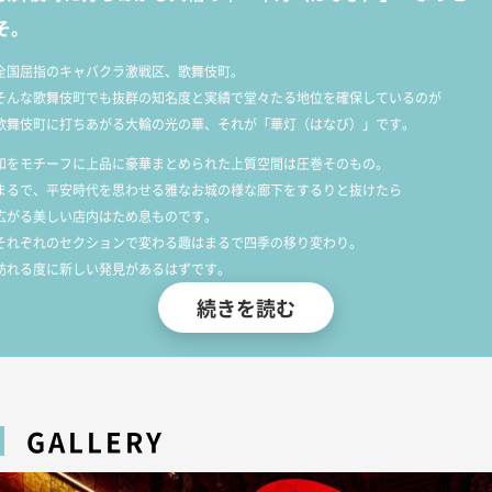
そ。
全国屈指のキャバクラ激戦区、歌舞伎町。
そんな歌舞伎町でも抜群の知名度と実績で堂々たる地位を確保しているのが
歌舞伎町に打ちあがる大輪の光の華、それが「華灯（はなび）」です。
和をモチーフに上品に豪華まとめられた上質空間は圧巻そのもの。
まるで、平安時代を思わせる雅なお城の様な廊下をするりと抜けたら
広がる美しい店内はため息ものです。
それぞれのセクションで変わる趣はまるで四季の移り変わり。
訪れる度に新しい発見があるはずです。
続きを読む
改装したての絢爛豪華な店内に相応しい、百花繚乱咲き乱れるは
厳選採用した文句なしの大和撫子のキャスト達。
徹底教育のもの「華灯」に相応しい、ホスピタリティーとサービスで
アナタの心と体にそっと優しい灯を灯します。
華灯ではないと体験できない、異彩極まるハイクオリティ空間で
GALLERY
どうぞごゆるりと至高の時間をお過ごしください。