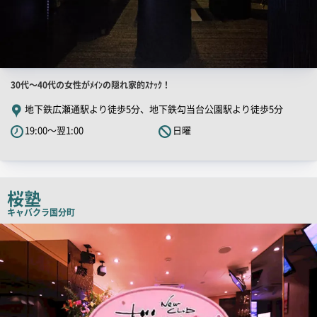
店
30代～40代の女性がﾒｲﾝの隠れ家的ｽﾅｯｸ！
舗
地下鉄広瀬通駅より徒歩5分、地下鉄勾当台公園駅より徒歩5分
PR
19:00～翌1:00
日曜
キ
ャ
ッ
チ
桜塾
コ
キャバクラ
国分町
ピ
店
舗
ー
PR
画
像