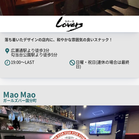
店
落ち着いたデザインの店内に、和やかな雰囲気の良いスナック！
舗
広瀬通駅より徒歩3分
勾当台公園駅より徒歩5分
PR
19:00～LAST
日曜・祝日(連休の場合は最終
キ
日)
ャ
ッ
チ
Mao Mao
コ
ピ
ガールズバー
国分町
ー
店
舗
PR
画
像