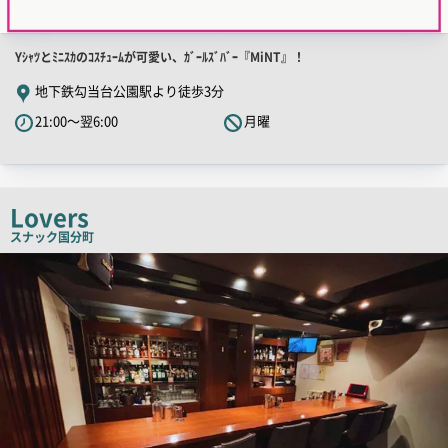
店
Yｼｬﾂとﾐﾆｽｶのｺｽﾁｭｰﾑが可愛い、ｶﾞｰﾙｽﾞﾊﾞｰ『MiNT』！
舗
地下鉄勾当台公園駅より徒歩3分
PR
21:00～翌6:00
月曜
キ
ャ
ッ
チ
Lovers
コ
スナック
国分町
ピ
店
舗
ー
PR
画
像