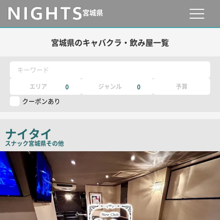
宮城県
宮城県のキャバクラ・飲み屋一覧
キーワード
エリア
ジャンル
予算
0
0
クーポンあり
ナイタイ
スナック
宮城県その他
店
舗
PR
画
像