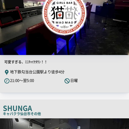
店
可愛すぎる、ﾐﾆﾁｬｲﾅﾀｳﾝ！！
舗
地下鉄勾当台公園駅より徒歩4分
PR
21:00～翌5:00
日曜
キ
ャ
ッ
チ
SHUNGA
コ
キャバクラ
仙台市その他
ピ
店
舗
ー
PR