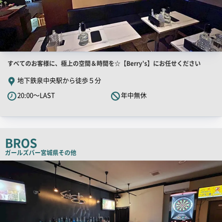
店
すべてのお客様に、極上の空間＆時間を☆【Berry’s】にお任せください
舗
地下鉄泉中央駅から徒歩５分
PR
20:00～LAST
年中無休
キ
ャ
ッ
チ
BROS
コ
ガールズバー
宮城県その他
ピ
店
舗
ー
PR
画
像