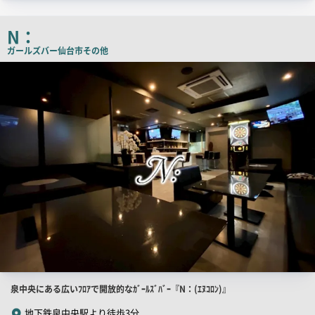
ッ
チ
N：
コ
ガールズバー
仙台市その他
ピ
店
舗
ー
PR
画
像
店
泉中央にある広いﾌﾛｱで開放的なｶﾞｰﾙｽﾞﾊﾞｰ『N：(ｴﾇｺﾛﾝ)』
舗
地下鉄泉中央駅より徒歩3分