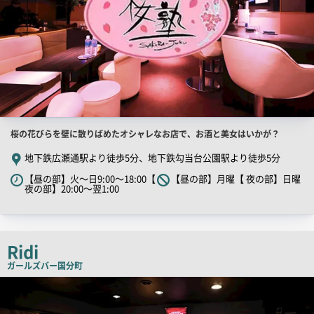
店
桜の花びらを壁に散りばめたオシャレなお店で、お酒と美女はいかが？
舗
地下鉄広瀬通駅より徒歩5分、地下鉄勾当台公園駅より徒歩5分
PR
【昼の部】火～日9:00～18:00【
【昼の部】月曜【 夜の部】日曜
キ
夜の部】20:00～翌1:00
ャ
ッ
チ
Ridi
コ
ガールズバー
国分町
ピ
店
ー
舗
PR
画