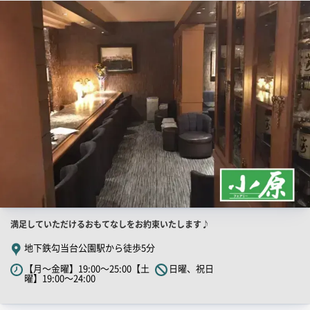
店
舗
ー
PR
画
像
店
満足していただけるおもてなしをお約束いたします♪
舗
地下鉄勾当台公園駅から徒歩5分
PR
【月～金曜】19:00～25:00【土
日曜、祝日
キ
曜】19:00～24:00
ャ
ッ