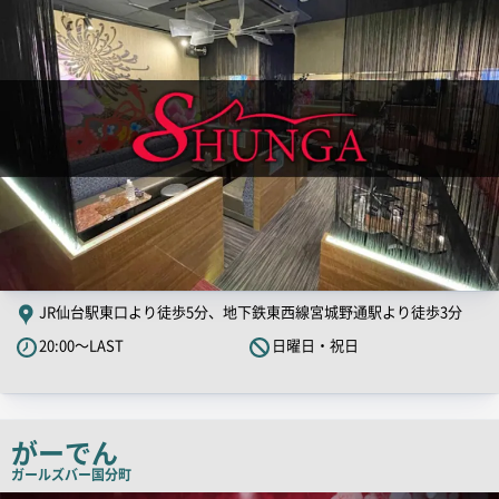
画
像
JR仙台駅東口より徒歩5分、地下鉄東西線宮城野通駅より徒歩3分
20:00～LAST
日曜日・祝日
がーでん
ガールズバー
国分町