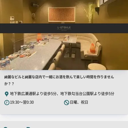
像
店
綺麗なビルと綺麗な店内で一緒にお酒を飲んで楽しい時間を作りません
舗
か？？
PR
地下鉄広瀬通駅より徒歩5分、地下鉄勾当台公園駅より徒歩5分
キ
19:30～翌0:30
日曜、祝日
ャ
ッ
チ
コ