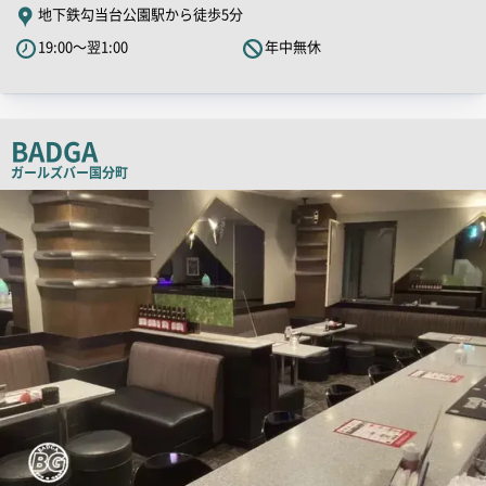
PR
地下鉄勾当台公園駅から徒歩5分
キ
19:00～翌1:00
年中無休
ャ
ッ
チ
コ
BADGA
ピ
ガールズバー
国分町
ー
店
舗
PR
画
像