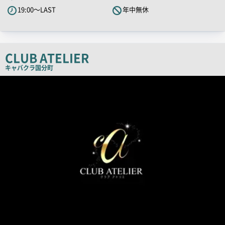
PR
19:00～LAST
年中無休
キ
ャ
ッ
チ
CLUB ATELIER
コ
キャバクラ
国分町
ピ
店
舗
ー
PR
画
像