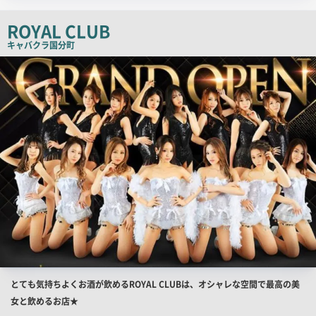
チ
ROYAL CLUB
コ
キャバクラ
国分町
ピ
店
ー
舗
PR
画
像
店
とても気持ちよくお酒が飲めるROYAL CLUBは、オシャレな空間で最高の美
舗
女と飲めるお店★