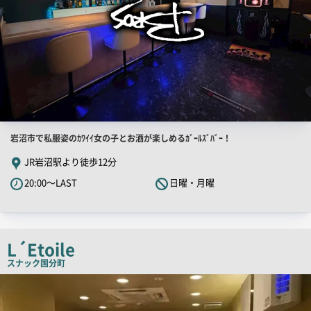
店
岩沼市で私服姿のｶﾜｲｲ女の子とお酒が楽しめるｶﾞｰﾙｽﾞﾊﾞｰ！
舗
JR岩沼駅より徒歩12分
PR
20:00～LAST
日曜・月曜
キ
ャ
ッ
チ
L´Etoile
コ
スナック
国分町
ピ
店
舗
ー
PR
画