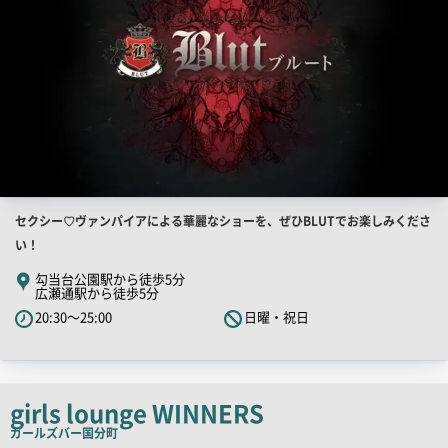
店
セクシー♡ヴァンパイアによる華麗なショーを、ぜひBLUTでお楽しみくださ
舗
い！
PR
勾当台公園駅から徒歩5分
広瀬通駅から徒歩5分
キ
20:30～25:00
日曜・祝日
ャ
ッ
チ
コ
girls lounge WINNERS
ピ
ガールズバー
国分町
ー