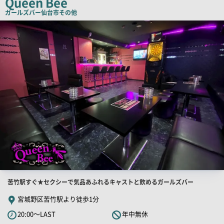
Queen Bee
ピ
ガールズバー
仙台市その他
ー
店
舗
PR
画
像
店
苦竹駅すぐ★セクシーで気品あふれるキャストと飲めるガールズバー
舗
宮城野区苦竹駅より徒歩1分
PR
20:00～LAST
年中無休
キ