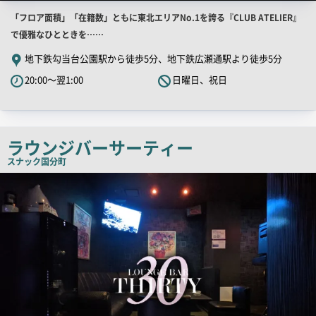
店
「フロア面積」「在籍数」ともに東北エリアNo.1を誇る『CLUB ATELIER』
舗
で優雅なひとときを……
PR
地下鉄勾当台公園駅から徒歩5分、地下鉄広瀬通駅より徒歩5分
キ
20:00～翌1:00
日曜日、祝日
ャ
ッ
チ
コ
ラウンジバーサーティー
ピ
スナック
国分町
ー
店
舗
PR
画
像