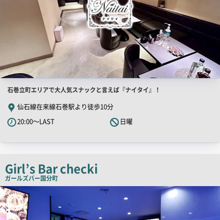
店
石巻立町エリアで大人気スナックと言えば『ナイタイ』！
舗
仙石線在来線石巻駅より徒歩10分
PR
20:00～LAST
日曜
キ
ャ
ッ
チ
Girl’s Bar checki
コ
ガールズバー
国分町
ピ
店
舗
ー
PR
画
像