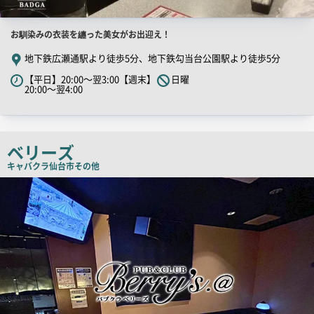
店
お馴染みの衣装を纏った美女がお出迎え！
舗
地下鉄広瀬通駅より徒歩5分、地下鉄勾当台公園駅より徒歩5分
PR
【平日】20:00～翌3:00【週末】
日曜
キ
20:00～翌4:00
ャ
ッ
チ
ベリーズ
コ
キャバクラ
仙台市その他
ピ
店
ー
舗
PR
画
像