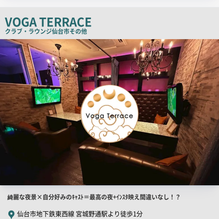
チ
VOGA TERRACE
コ
クラブ・ラウンジ
仙台市その他
ピ
店
ー
舗
PR
画
像
店
綺麗な夜景×自分好みのｷｬｽﾄ＝最高の夜+ｲﾝｽﾀ映え間違いなし！？
舗
仙台市地下鉄東西線 宮城野通駅より徒歩1分