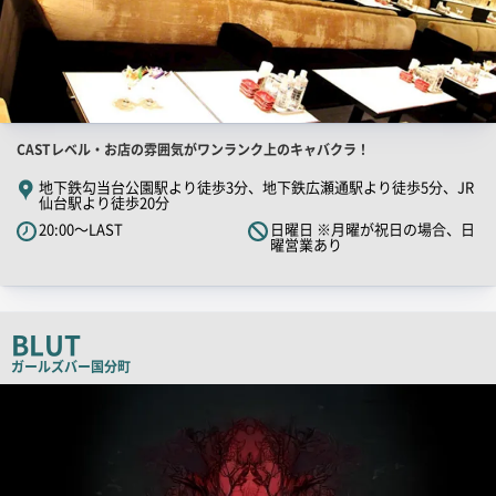
店
CASTレベル・お店の雰囲気がワンランク上のキャバクラ！
舗
地下鉄勾当台公園駅より徒歩3分、地下鉄広瀬通駅より徒歩5分、JR
仙台駅より徒歩20分
PR
20:00～LAST
日曜日 ※月曜が祝日の場合、日
キ
曜営業あり
ャ
ッ
チ
BLUT
コ
ピ
ガールズバー
国分町
ー
店
舗
PR
画
像