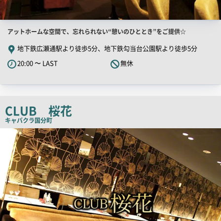
店
アットホームな空間で、忘れられない“憩いのひととき”をご提供☆
舗
地下鉄広瀬通駅より徒歩5分、地下鉄勾当台公園駅より徒歩5分
PR
20:00 〜 LAST
無休
キ
ャ
ッ
チ
CLUB 桜花
コ
キャバクラ
国分町
ピ
店
舗
ー
PR
画
像