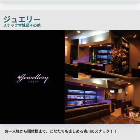
チ
コ
ジュエリー
ピ
スナック
宮城県その他
ー
店
舗
PR
画
像
店
お一人様から団体様まで、どなたでも楽しめる古川のスナック！！
舗