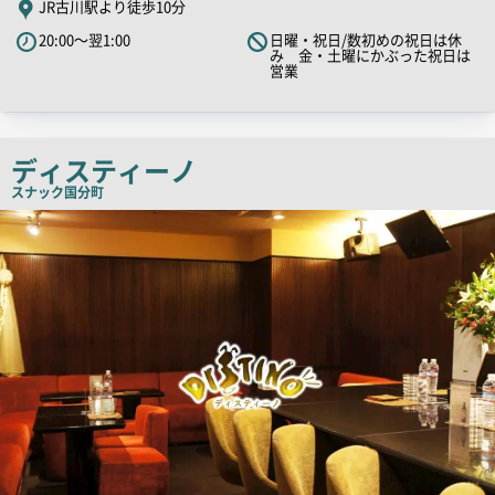
JR古川駅より徒歩10分
PR
20:00～翌1:00
日曜・祝日/数初めの祝日は休
キ
み 金・土曜にかぶった祝日は
営業
ャ
ッ
チ
コ
ディスティーノ
ピ
スナック
国分町
ー
店
舗
PR
画
像