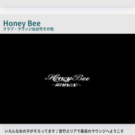
ャ
ッ
チ
Honey Bee
コ
クラブ・ラウンジ
仙台市その他
ピ
店
舗
ー
PR
画
像
店
いろんな女の子がそろってます♪苦竹エリアで最高のラウンジへようこそ