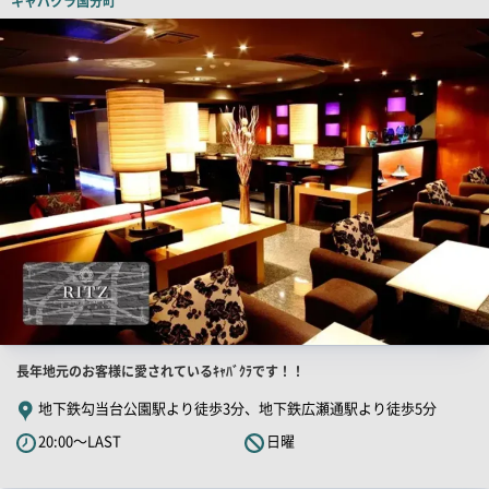
キャバクラ
国分町
ピ
店
舗
ー
PR
画
像
店
長年地元のお客様に愛されているｷｬﾊﾞｸﾗです！！
舗
地下鉄勾当台公園駅より徒歩3分、地下鉄広瀬通駅より徒歩5分
PR
20:00～LAST
日曜
キ
ャ