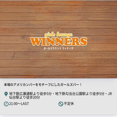
店
舗
PR
画
像
店
本場のアメリカンバーをモチーフにしたガールズバー！
舗
地下鉄広瀬通駅より徒歩5分・地下鉄勾当台公園駅より徒歩5分・JR
仙台駅より徒歩20分
PR
21:00～LAST
不定休
キ
ャ
ッ