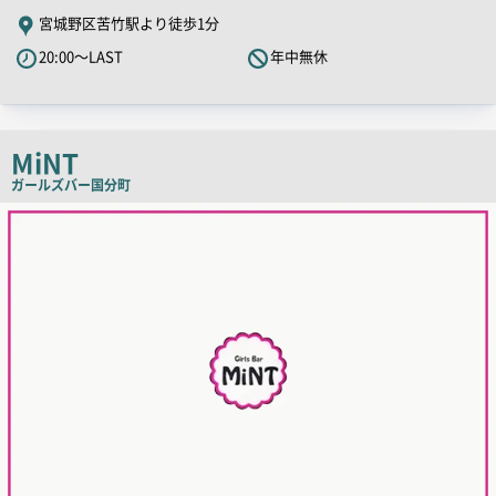
舗
宮城野区苦竹駅より徒歩1分
PR
20:00～LAST
年中無休
キ
ャ
ッ
チ
MiNT
コ
ガールズバー
国分町
ピ
店
舗
ー
PR
画
像