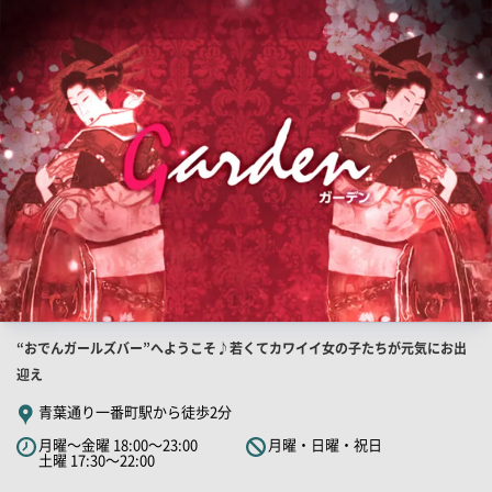
店
舗
PR
画
像
店
“おでんガールズバー”へようこそ♪若くてカワイイ女の子たちが元気にお出
舗
迎え
PR
青葉通り一番町駅から徒歩2分
キ
月曜～金曜 18:00～23:00
月曜・日曜・祝日
ャ
土曜 17:30～22:00
ッ