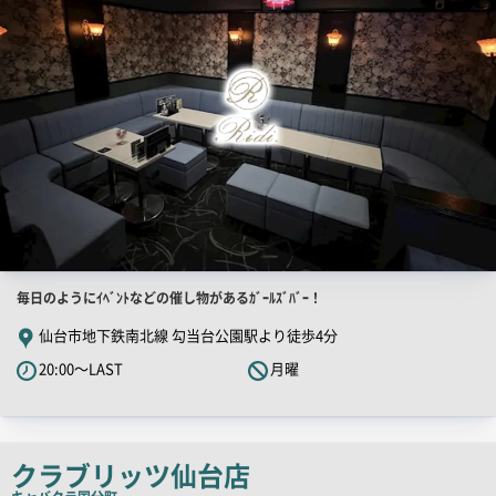
像
店
毎日のようにｲﾍﾞﾝﾄなどの催し物があるｶﾞｰﾙｽﾞﾊﾞｰ！
舗
仙台市地下鉄南北線 勾当台公園駅より徒歩4分
PR
20:00～LAST
月曜
キ
ャ
ッ
チ
クラブリッツ仙台店
コ