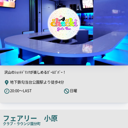
店
沢山のｼｮｯﾄﾄﾞﾘﾝｸが楽しめるｶﾞｰﾙｽﾞﾊﾞｰ！
舗
地下鉄勾当台公園駅より徒歩4分
PR
20:00～LAST
日曜
キ
ャ
ッ
チ
フェアリー 小原
コ
クラブ・ラウンジ
国分町
ピ