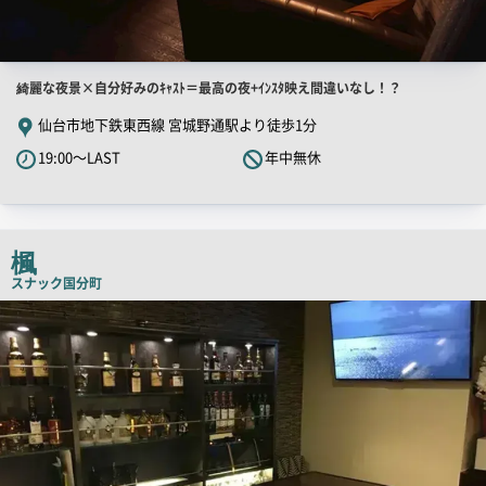
店
綺麗な夜景×自分好みのｷｬｽﾄ＝最高の夜+ｲﾝｽﾀ映え間違いなし！？
舗
仙台市地下鉄東西線 宮城野通駅より徒歩1分
PR
19:00～LAST
年中無休
キ
ャ
ッ
チ
楓
コ
スナック
国分町
ピ
店
舗
ー
PR
画
像