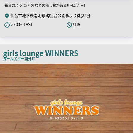
店
毎日のようにｲﾍﾞﾝﾄなどの催し物があるｶﾞｰﾙｽﾞﾊﾞｰ！
舗
仙台市地下鉄南北線 勾当台公園駅より徒歩4分
PR
20:00～LAST
月曜
キ
ャ
ッ
チ
girls lounge WINNERS
コ
ガールズバー
国分町
ピ
店
舗
ー
PR
画
像