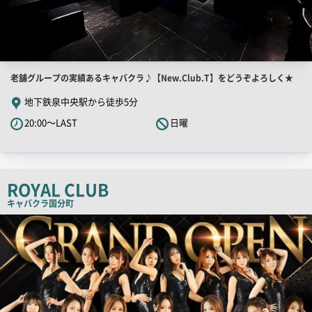
店
老舗グループの実績あるキャバクラ♪【New.Club.T】をどうぞよろしく★
舗
地下鉄泉中央駅から徒歩5分
PR
20:00～LAST
日曜
キ
ャ
ッ
チ
ROYAL CLUB
コ
キャバクラ
国分町
ピ
店
舗
ー
PR
画
像