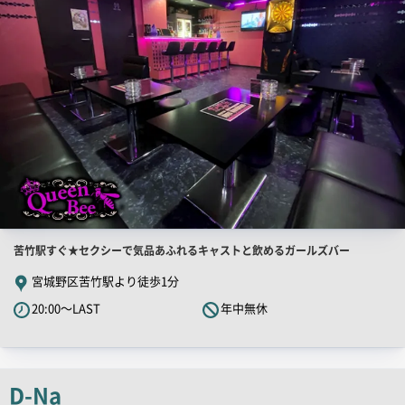
画
像
店
苦竹駅すぐ★セクシーで気品あふれるキャストと飲めるガールズバー
舗
宮城野区苦竹駅より徒歩1分
PR
20:00～LAST
年中無休
キ
ャ
ッ
チ
D-Na
コ