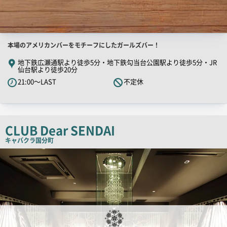
店
本場のアメリカンバーをモチーフにしたガールズバー！
舗
地下鉄広瀬通駅より徒歩5分・地下鉄勾当台公園駅より徒歩5分・JR
仙台駅より徒歩20分
PR
21:00～LAST
不定休
キ
ャ
ッ
チ
CLUB Dear SENDAI
コ
キャバクラ
国分町
ピ
店
ー
舗
PR
画
像