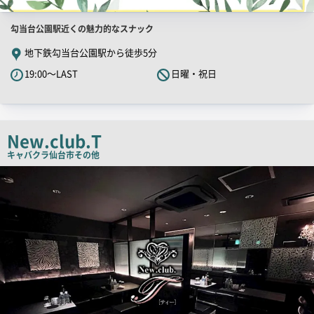
店
勾当台公園駅近くの魅力的なスナック
舗
地下鉄勾当台公園駅から徒歩5分
PR
19:00～LAST
日曜・祝日
キ
ャ
ッ
チ
New.club.T
コ
キャバクラ
仙台市その他
ピ
店
舗
ー
PR
画
像