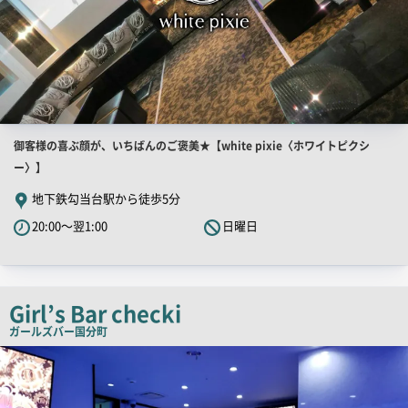
店
御客様の喜ぶ顔が、いちばんのご褒美★【white pixie〈ホワイトピクシ
舗
ー〉】
PR
地下鉄勾当台駅から徒歩5分
キ
20:00～翌1:00
日曜日
ャ
ッ
チ
コ
Girl’s Bar checki
ピ
ガールズバー
国分町
ー
店
舗
PR
画
像