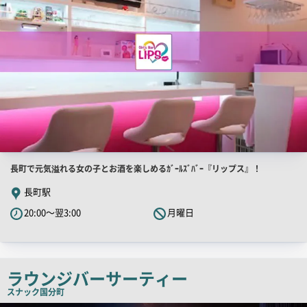
店
長町で元気溢れる女の子とお酒を楽しめるｶﾞｰﾙｽﾞﾊﾞｰ『リップス』！
舗
長町駅
PR
20:00～翌3:00
月曜日
キ
ャ
ッ
チ
ラウンジバーサーティー
コ
スナック
国分町
ピ