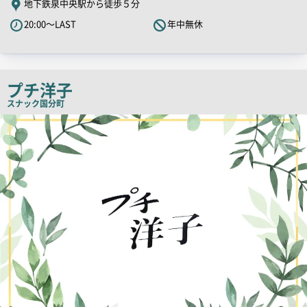
地下鉄泉中央駅から徒歩５分
PR
20:00～LAST
年中無休
キ
ャ
ッ
チ
プチ洋子
コ
スナック
国分町
ピ
店
舗
ー
PR
画
像