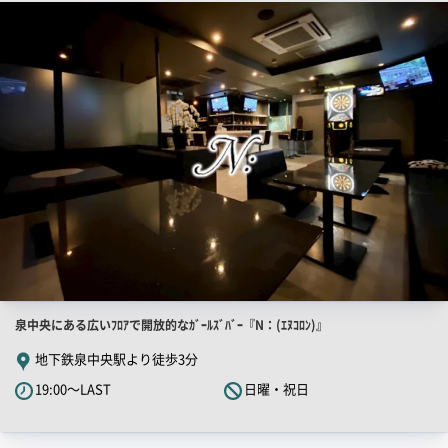
店
舗
ー
PR
画
像
店
泉中央にある広いﾌﾛｱで開放的なｶﾞｰﾙｽﾞﾊﾞｰ『N：(ｴﾇｺﾛﾝ)』
舗
地下鉄泉中央駅より徒歩3分
PR
19:00～LAST
日曜・祝日
キ
ャ
ッ