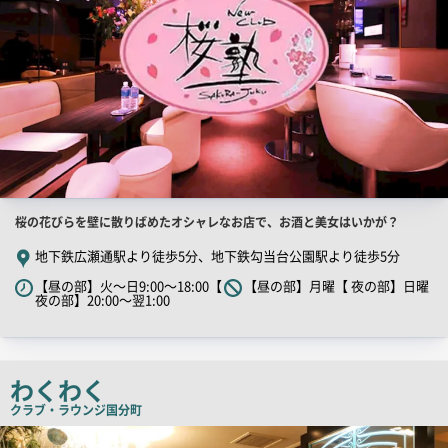
店
桜の花びらを壁に散りばめたオシャレなお店で、お酒と美女はいかが？
舗
地下鉄広瀬通駅より徒歩5分、地下鉄勾当台公園駅より徒歩5分
PR
【昼の部】火～日9:00～18:00【
【昼の部】月曜【 夜の部】日曜
キ
夜の部】20:00～翌1:00
ャ
ッ
チ
わくわく
コ
クラブ・ラウンジ
国分町
ピ
店
ー
舗