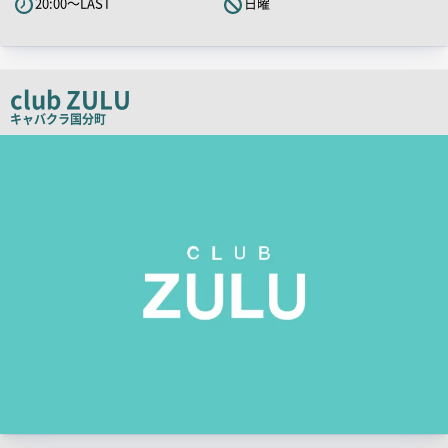
20:00～LAST
日曜
キ
ャ
ッ
チ
club ZULU
コ
キャバクラ
国分町
ピ
店
舗
ー
PR
画
像