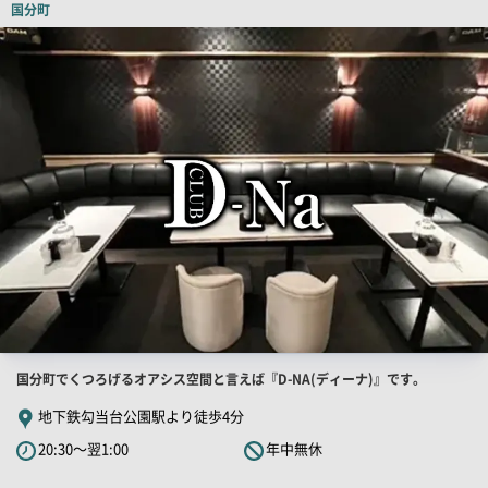
国分町
ピ
店
舗
ー
PR
画
像
店
国分町でくつろげるオアシス空間と言えば『D-NA(ディーナ)』です。
舗
地下鉄勾当台公園駅より徒歩4分
PR
20:30～翌1:00
年中無休
キ
ャ