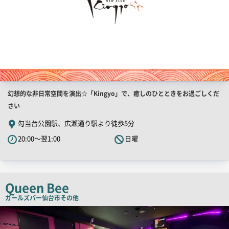
店
幻想的な非日常空間を演出☆「Kingyo」で、癒しのひとときをお過ごしくだ
舗
さい
PR
勾当台公園駅、広瀬通り駅より徒歩5分
キ
20:00～翌1:00
日曜
ャ
ッ
チ
コ
Queen Bee
ピ
ガールズバー
仙台市その他
ー
店
舗
PR