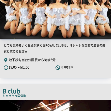
店
とても気持ちよくお酒が飲めるROYAL CLUBは、オシャレな空間で最高の美
舗
女と飲めるお店★
PR
地下鉄勾当台公園駅から徒歩5分
キ
19:00～翌1:00
年中無休
ャ
ッ
チ
コ
B club
ピ
キャバクラ
国分町
ー
店
舗
PR