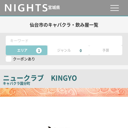
宮城県
仙台市のキャバクラ・飲み屋一覧
キーワード
エリア
ジャンル
予算
1
0
クーポンあり
ニュークラブ KINGYO
キャバクラ
国分町
店
舗
PR
画
像