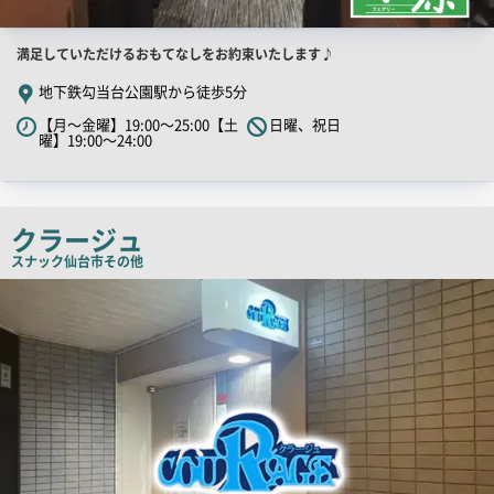
店
満足していただけるおもてなしをお約束いたします♪
舗
地下鉄勾当台公園駅から徒歩5分
PR
【月～金曜】19:00～25:00【土
日曜、祝日
キ
曜】19:00～24:00
ャ
ッ
チ
クラージュ
コ
スナック
仙台市その他
ピ
店
ー
舗
PR
画
像