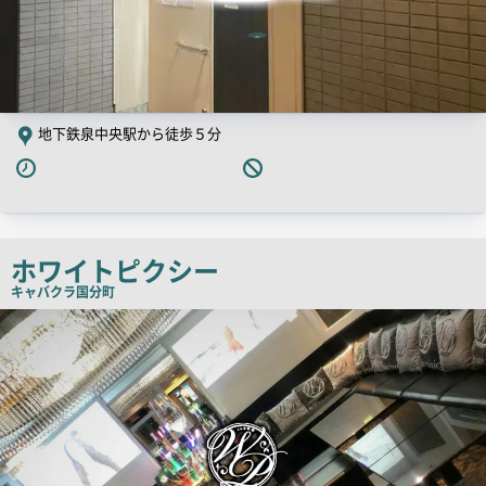
地下鉄泉中央駅から徒歩５分
ホワイトピクシー
キャバクラ
国分町
店
舗
PR
画
像