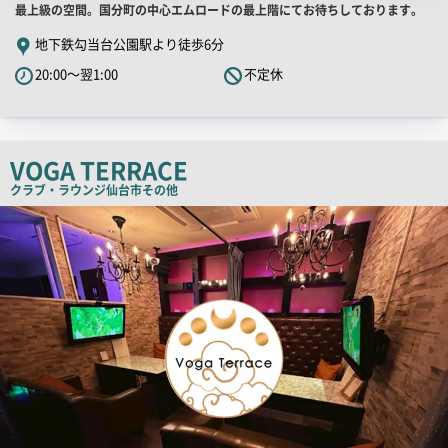
店
最上級の空間。国分町の中心エムロードの最上階にてお待ちしております。
舗
地下鉄勾当台公園駅より徒歩6分
PR
20:00～翌1:00
不定休
キ
ャ
ッ
チ
VOGA TERRACE
コ
クラブ・ラウンジ
仙台市その他
ピ
店
舗
ー
PR
画
像