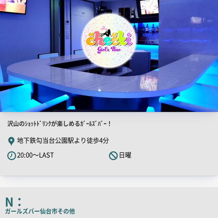
店
沢山のｼｮｯﾄﾄﾞﾘﾝｸが楽しめるｶﾞｰﾙｽﾞﾊﾞｰ！
舗
地下鉄勾当台公園駅より徒歩4分
PR
20:00～LAST
日曜
キ
ャ
ッ
チ
N：
コ
ガールズバー
仙台市その他
ピ