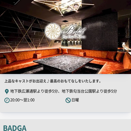
画
像
店
上品なキャストがお出迎え♪最高のおもてなしをいたします。
舗
地下鉄広瀬通駅より徒歩5分、地下鉄勾当台公園駅より徒歩5分
PR
20:00～翌1:00
日曜
キ
ャ
ッ
チ
BADGA
コ