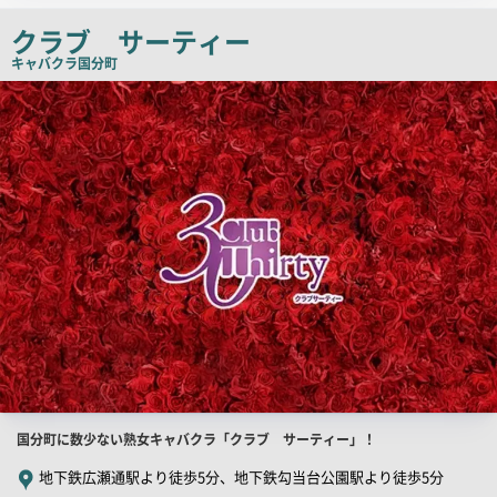
チ
クラブ サーティー
コ
キャバクラ
国分町
ピ
店
舗
ー
PR
画
像
店
国分町に数少ない熟女キャバクラ「クラブ サーティー」！
舗
地下鉄広瀬通駅より徒歩5分、地下鉄勾当台公園駅より徒歩5分
PR