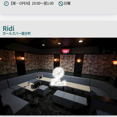
【夜…OPEN】19:00～翌1:00
日曜
キ
ャ
ッ
チ
Ridi
コ
ガールズバー
国分町
ピ
店
舗
ー
PR
画
像