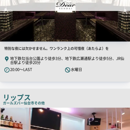
店
特別な夜には欠かせません。ワンランク上の可惜夜（あたらよ）を
舗
地下鉄勾当台公園より徒歩3分、地下鉄広瀬通駅より徒歩5分、JR仙
台駅より徒歩20分
PR
20:00～LAST
水曜日
キ
ャ
ッ
チ
リップス
コ
ガールズバー
仙台市その他
ピ
店
ー
舗
PR
画
像