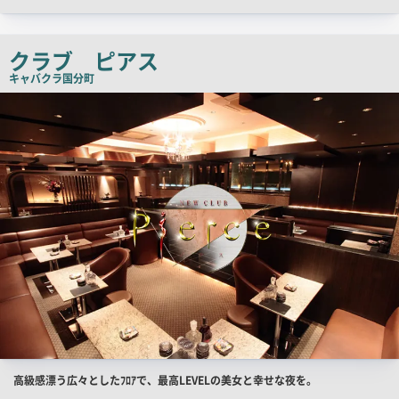
ッ
チ
クラブ ピアス
コ
キャバクラ
国分町
ピ
店
ー
舗
PR
画
像
店
高級感漂う広々としたﾌﾛｱで、最高LEVELの美女と幸せな夜を。