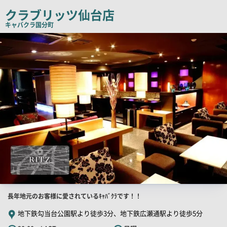
チ
クラブリッツ仙台店
コ
キャバクラ
国分町
ピ
店
舗
ー
PR
画
像
店
長年地元のお客様に愛されているｷｬﾊﾞｸﾗです！！
舗
地下鉄勾当台公園駅より徒歩3分、地下鉄広瀬通駅より徒歩5分
PR