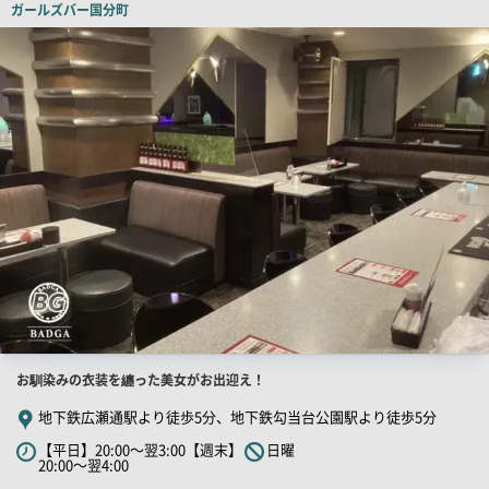
ガールズバー
国分町
ピ
店
舗
ー
PR
画
像
店
お馴染みの衣装を纏った美女がお出迎え！
舗
地下鉄広瀬通駅より徒歩5分、地下鉄勾当台公園駅より徒歩5分
PR
【平日】20:00～翌3:00【週末】
日曜
キ
20:00～翌4:00
ャ