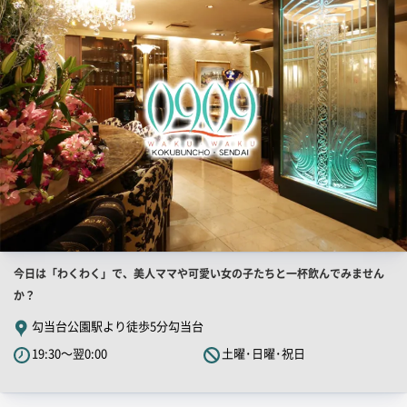
PR
画
像
店
今日は「わくわく」で、美人ママや可愛い女の子たちと一杯飲んでみません
舗
か？
PR
勾当台公園駅より徒歩5分勾当台
キ
19:30～翌0:00
土曜･日曜･祝日
ャ
ッ
チ