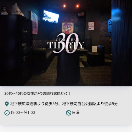
店
舗
ー
PR
画
像
店
30代～40代の女性がﾒｲﾝの隠れ家的ｽﾅｯｸ！
舗
地下鉄広瀬通駅より徒歩5分、地下鉄勾当台公園駅より徒歩5分
PR
19:00～翌1:00
日曜
キ
ャ
ッ