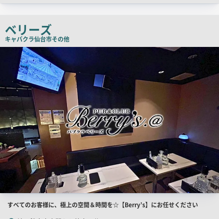
ッ
チ
ベリーズ
コ
キャバクラ
仙台市その他
ピ
店
舗
ー
PR
画
像
店
すべてのお客様に、極上の空間＆時間を☆【Berry’s】にお任せください
舗