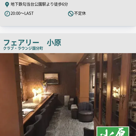
舗
地下鉄勾当台公園駅より徒歩6分
PR
20:00～LAST
不定休
キ
ャ
ッ
チ
フェアリー 小原
コ
クラブ・ラウンジ
国分町
ピ
店
舗
ー
PR
画
像