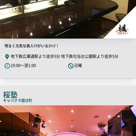
店
明るく元気な美人ﾏﾏがいるｽﾅｯｸ！
舗
地下鉄広瀬通駅より徒歩5分 地下鉄勾当台公園駅より徒歩5分
PR
19:00～翌1:00
日曜
キ
ャ
ッ
チ
桜塾
コ
キャバクラ
国分町
ピ
店
舗
ー
PR
画
像