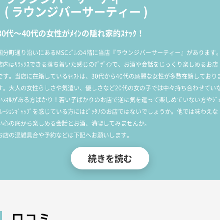
(
ラウンジバーサーティー
)
30代～40代の女性がﾒｲﾝの隠れ家的ｽﾅｯｸ！
国分町通り沿いにあるMSCﾋﾞﾙの4階に当店『ラウンジバーサーティー』があります
店内はﾘﾗｯｸｽできる落ち着いた感じのﾃﾞｻﾞｲﾝで、お酒や会話をじっくり楽しめるお店
です。当店に在籍しているｷｬｽﾄは、30代から40代の綺麗な女性が多数在籍しており
す。大人の女性らしさや気遣い、優しさなど20代の女の子では中々持ち合わせてい
いｽｷﾙがある方ばかり！若い子ばかりのお店で逆に気を遣って楽しめていない方やｼﾞ
ﾈﾚｰｼｮﾝｷﾞｬｯﾌﾟを感じている方にはﾋﾟｯﾀﾘのお店ではないでしょうか。他では味わえな
い心の底から楽しめる会話とお酒、満喫してみませんか。
お店の混雑具合や予約などは下記へお願いします。
TEL:070-1145-9863
続きを読む
口コミ