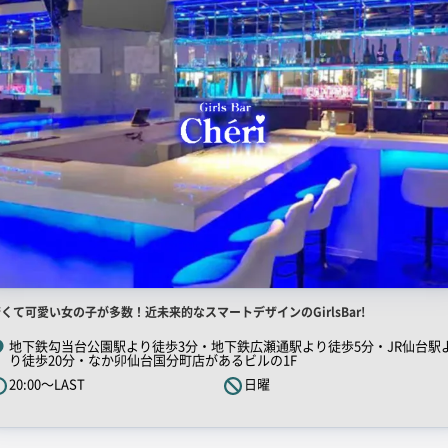
店
くて可愛い女の子が多数！近未来的なスマートデザインのGirlsBar!
舗
地下鉄勾当台公園駅より徒歩3分・地下鉄広瀬通駅より徒歩5分・JR仙台駅
り徒歩20分・なか卯仙台国分町店があるビルの1F
R
20:00～LAST
日曜
キ
ャ
ッ