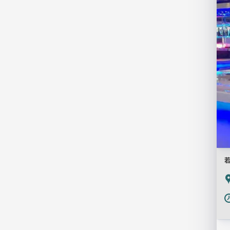
画
像
若
P