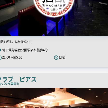
店
愛すぎる、ﾐﾆﾁｬｲﾅﾀｳﾝ！！
舗
地下鉄勾当台公園駅より徒歩4分
R
21:00～翌5:00
日曜
キ
ャ
ッ
チ
クラブ ピアス
コ
ャバクラ
国分町
ピ
ー