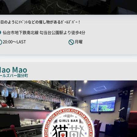
店
日のようにｲﾍﾞﾝﾄなどの催し物があるｶﾞｰﾙｽﾞﾊﾞｰ！
舗
仙台市地下鉄南北線 勾当台公園駅より徒歩4分
R
20:00～LAST
月曜
キ
ャ
ッ
チ
ao Mao
コ
ールズバー
国分町
ピ
ー