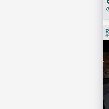
P
R
ガ
店
舗
PR
画
像