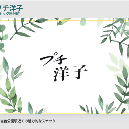
チ
プチ洋子
コ
ナック
国分町
ピ
ー
店
勾当台公園駅近くの魅力的なスナック
舗