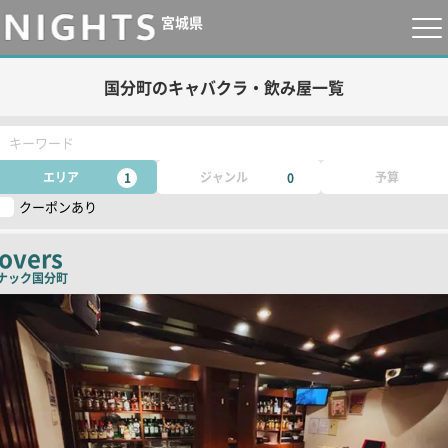
宮城県
国分町のキャバクラ・飲み屋一覧
キーワード
エリア
ジャンル
予算
1
0
クーポンあり
overs
ナック
国分町