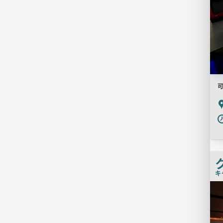
可
P
キ
店
舗
PR
画
像