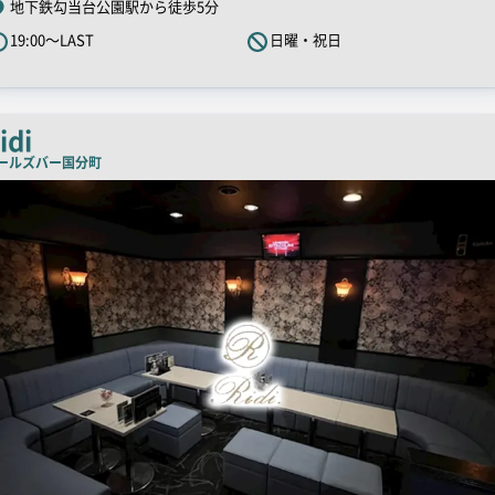
地下鉄勾当台公園駅から徒歩5分
R
19:00～LAST
日曜・祝日
キ
ャ
ッ
チ
idi
コ
ールズバー
国分町
ピ
ー