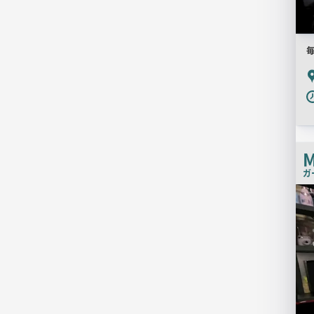
毎
P
M
ガ
店
舗
PR
画
像