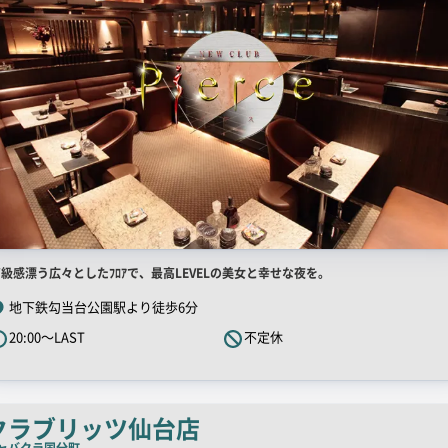
店
級感漂う広々としたﾌﾛｱで、最高LEVELの美女と幸せな夜を。
舗
地下鉄勾当台公園駅より徒歩6分
R
20:00～LAST
不定休
キ
ャ
ッ
チ
クラブリッツ仙台店
コ
ャバクラ
国分町