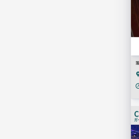
P
C
ガ
店
舗
PR