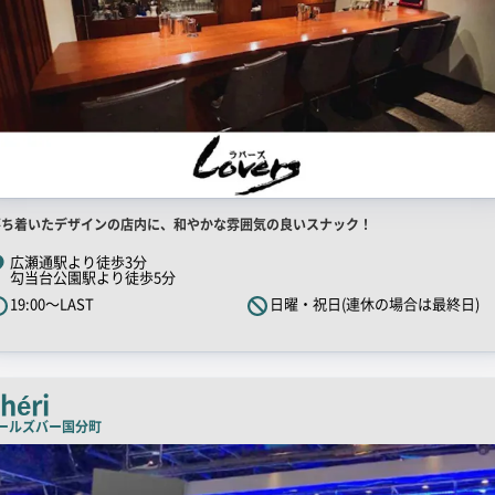
店
落ち着いたデザインの店内に、和やかな雰囲気の良いスナック！
舗
広瀬通駅より徒歩3分
勾当台公園駅より徒歩5分
R
19:00～LAST
日曜・祝日(連休の場合は最終日)
キ
ャ
ッ
チ
héri
コ
ールズバー
国分町
ピ
ー