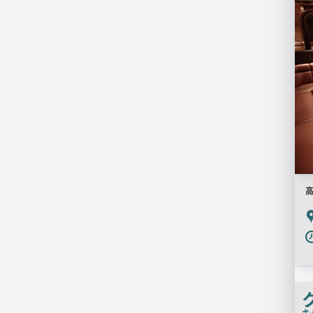
高
P
キ