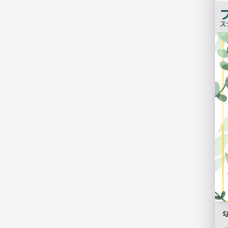
ス
店
舗
PR
画
像