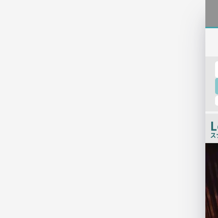
L
ス
店
舗
PR
画
像