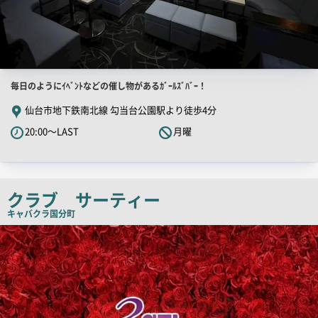
店
毎日のようにｲﾍﾞﾝﾄなどの催し物があるｶﾞｰﾙｽﾞﾊﾞｰ！
舗
仙台市地下鉄南北線 勾当台公園駅より徒歩4分
PR
20:00～LAST
月曜
キ
ャ
ッ
チ
クラブ サーティー
コ
キャバクラ
国分町
ピ
店
舗
ー
PR
画
像