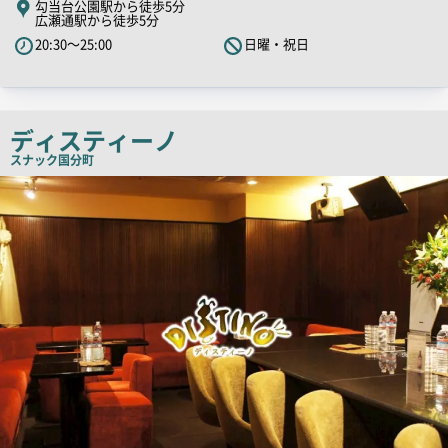
勾当台公園駅から徒歩5分
広瀬通駅から徒歩5分
キ
20:30～25:00
日曜・祝日
ャ
ッ
チ
コ
ディスティーノ
ピ
スナック
国分町
ー
店
舗
PR
画
像