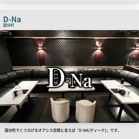
ッ
チ
D-Na
コ
国分町
ピ
店
舗
ー
PR
画
像
店
国分町でくつろげるオアシス空間と言えば『D-NA(ディーナ)』です。
舗