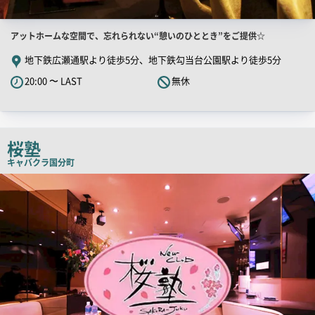
店
アットホームな空間で、忘れられない“憩いのひととき”をご提供☆
舗
地下鉄広瀬通駅より徒歩5分、地下鉄勾当台公園駅より徒歩5分
PR
20:00 〜 LAST
無休
キ
ャ
ッ
チ
桜塾
コ
キャバクラ
国分町
ピ
店
舗
ー
PR
画
像