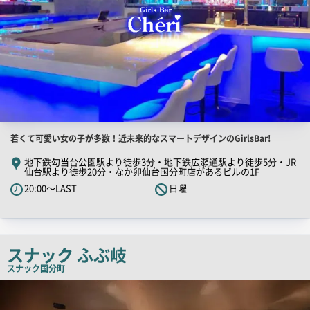
店
若くて可愛い女の子が多数！近未来的なスマートデザインのGirlsBar!
舗
地下鉄勾当台公園駅より徒歩3分・地下鉄広瀬通駅より徒歩5分・JR
仙台駅より徒歩20分・なか卯仙台国分町店があるビルの1F
PR
20:00～LAST
日曜
キ
ャ
ッ
チ
スナック ふぶ岐
コ
スナック
国分町
ピ
店
ー
舗
PR