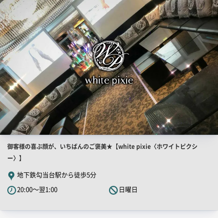
PR
画
像
店
御客様の喜ぶ顔が、いちばんのご褒美★【white pixie〈ホワイトピクシ
舗
ー〉】
PR
地下鉄勾当台駅から徒歩5分
キ
20:00～翌1:00
日曜日
ャ
ッ
チ