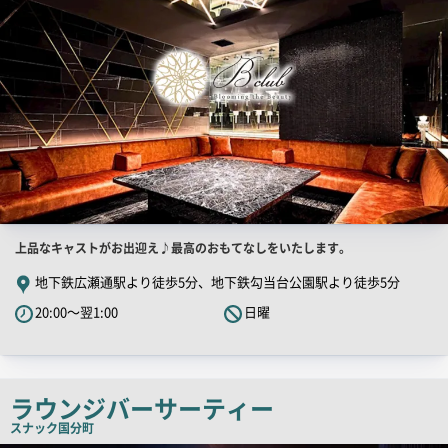
店
上品なキャストがお出迎え♪最高のおもてなしをいたします。
舗
地下鉄広瀬通駅より徒歩5分、地下鉄勾当台公園駅より徒歩5分
PR
20:00～翌1:00
日曜
キ
ャ
ッ
チ
ラウンジバーサーティー
コ
スナック
国分町
ピ