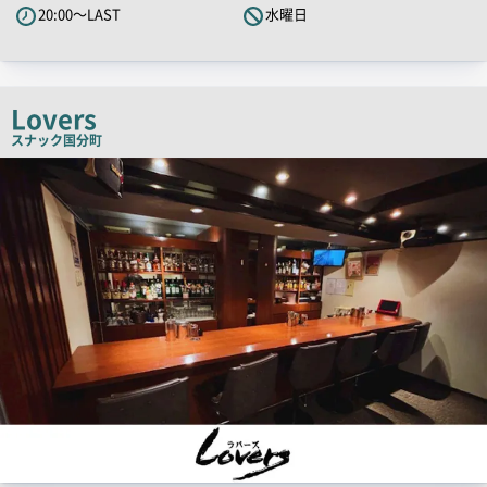
20:00～LAST
水曜日
キ
ャ
ッ
チ
Lovers
コ
スナック
国分町
ピ
店
ー
舗
PR
画
像