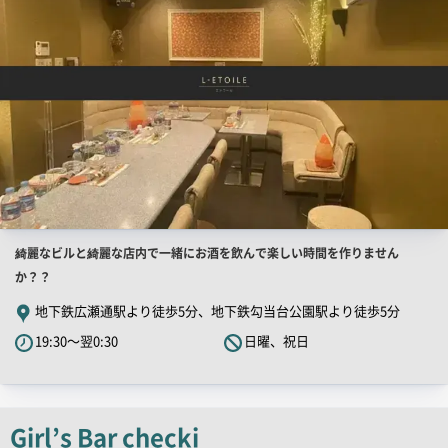
店
綺麗なビルと綺麗な店内で一緒にお酒を飲んで楽しい時間を作りません
舗
か？？
PR
地下鉄広瀬通駅より徒歩5分、地下鉄勾当台公園駅より徒歩5分
キ
19:30～翌0:30
日曜、祝日
ャ
ッ
チ
コ
Girl’s Bar checki
ピ