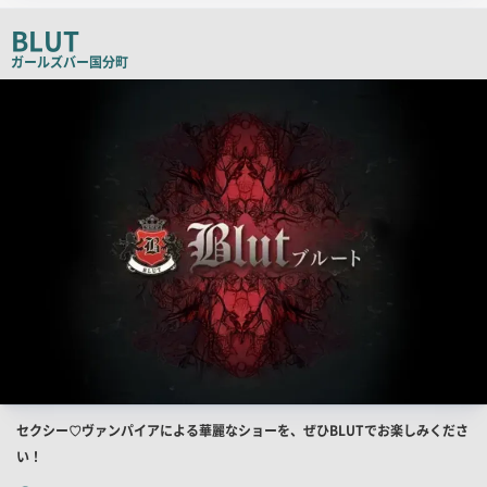
コ
BLUT
ピ
ガールズバー
国分町
ー
店
舗
PR
画
像
店
セクシー♡ヴァンパイアによる華麗なショーを、ぜひBLUTでお楽しみくださ
舗
い！
PR