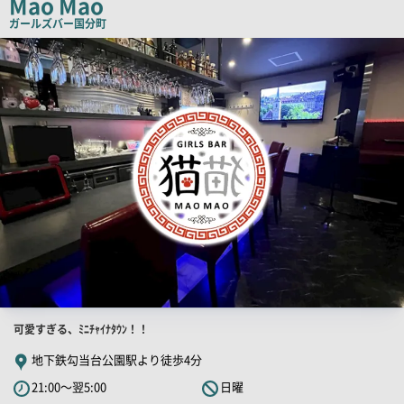
Mao Mao
ピ
ガールズバー
国分町
ー
店
舗
PR
画
像
店
可愛すぎる、ﾐﾆﾁｬｲﾅﾀｳﾝ！！
舗
地下鉄勾当台公園駅より徒歩4分
PR
21:00～翌5:00
日曜
キ