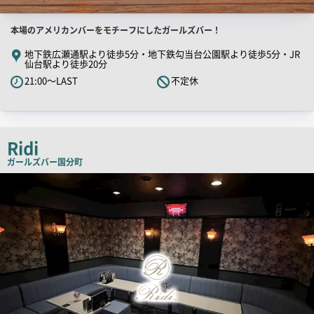
店
本場のアメリカンバーをモチーフにしたガールズバー！
舗
地下鉄広瀬通駅より徒歩5分・地下鉄勾当台公園駅より徒歩5分・JR
仙台駅より徒歩20分
PR
21:00～LAST
不定休
キ
ャ
ッ
チ
Ridi
コ
ガールズバー
国分町
ピ
店
ー
舗
PR
画
像