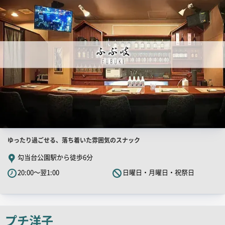
画
像
店
ゆったり過ごせる、落ち着いた雰囲気のスナック
舗
勾当台公園駅から徒歩6分
PR
20:00～翌1:00
日曜日・月曜日・祝祭日
キ
ャ
ッ
チ
プチ洋子
コ