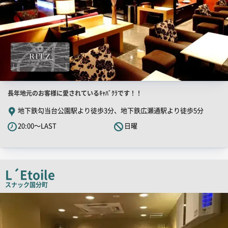
店
長年地元のお客様に愛されているｷｬﾊﾞｸﾗです！！
舗
地下鉄勾当台公園駅より徒歩3分、地下鉄広瀬通駅より徒歩5分
PR
20:00～LAST
日曜
キ
ャ
ッ
チ
L´Etoile
コ
スナック
国分町
ピ
店
舗
ー
PR
画
像