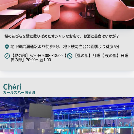
店
桜の花びらを壁に散りばめたオシャレなお店で、お酒と美女はいかが？
舗
地下鉄広瀬通駅より徒歩5分、地下鉄勾当台公園駅より徒歩5分
PR
【昼の部】火～日9:00～18:00【
【昼の部】月曜【 夜の部】日曜
キ
夜の部】20:00～翌1:00
ャ
ッ
チ
Chéri
コ
ガールズバー
国分町
ピ
店
ー
舗
PR
画
像