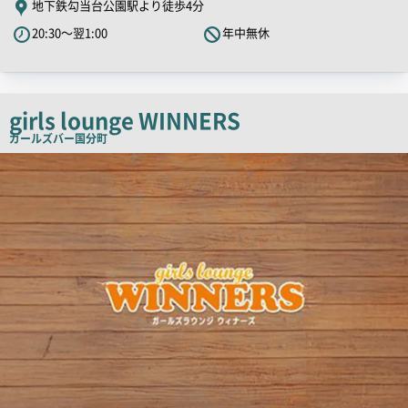
地下鉄勾当台公園駅より徒歩4分
PR
20:30～翌1:00
年中無休
キ
ャ
ッ
チ
girls lounge WINNERS
コ
ガールズバー
国分町
ピ
店
舗
ー
PR
画
像