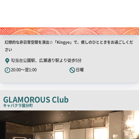
店
幻想的な非日常空間を演出☆「Kingyo」で、癒しのひとときをお過ごしくだ
舗
さい
PR
勾当台公園駅、広瀬通り駅より徒歩5分
キ
20:00～翌1:00
日曜
ャ
ッ
チ
コ
GLAMOROUS Club
ピ
キャバクラ
国分町
ー
店
舗
PR
画
像