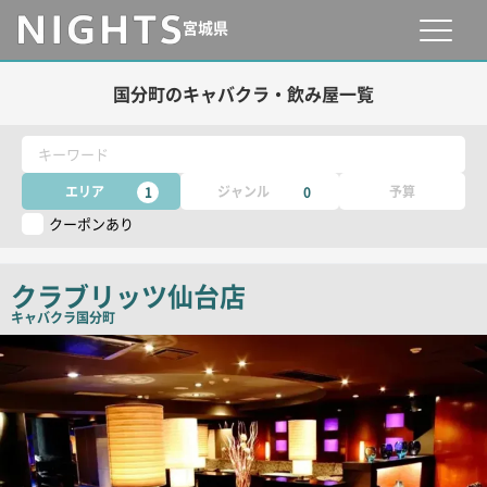
宮城県
国分町のキャバクラ・飲み屋一覧
キーワード
エリア
ジャンル
予算
1
0
クーポンあり
クラブリッツ仙台店
キャバクラ
国分町
店
舗
PR
画
像