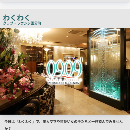
ッ
チ
わくわく
コ
クラブ・ラウンジ
国分町
ピ
店
舗
ー
PR
画
像
店
今日は「わくわく」で、美人ママや可愛い女の子たちと一杯飲んでみません
舗
か？