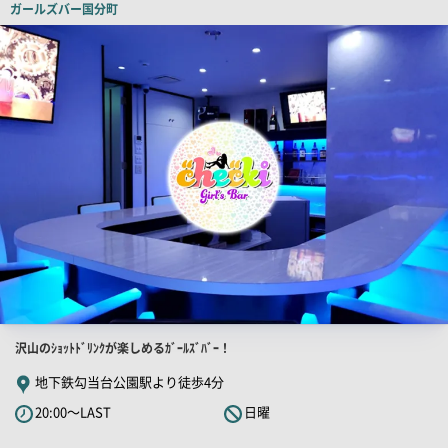
ガールズバー
国分町
ー
店
舗
PR
画
像
店
沢山のｼｮｯﾄﾄﾞﾘﾝｸが楽しめるｶﾞｰﾙｽﾞﾊﾞｰ！
舗
地下鉄勾当台公園駅より徒歩4分
PR
20:00～LAST
日曜
キ
ャ