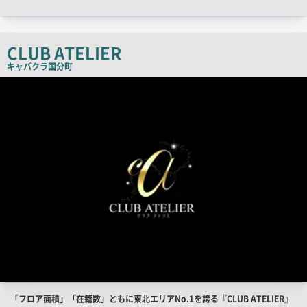
ャ
ッ
チ
CLUB ATELIER
コ
キャバクラ
国分町
ピ
店
舗
ー
PR
画
像
店
「フロア面積」「在籍数」ともに東北エリアNo.1を誇る『CLUB ATELIER』