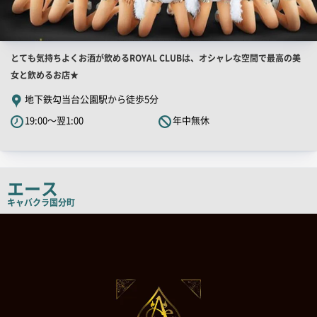
店
とても気持ちよくお酒が飲めるROYAL CLUBは、オシャレな空間で最高の美
舗
女と飲めるお店★
PR
地下鉄勾当台公園駅から徒歩5分
キ
19:00～翌1:00
年中無休
ャ
ッ
チ
コ
エース
ピ
キャバクラ
国分町
ー
店
舗
PR
画
像