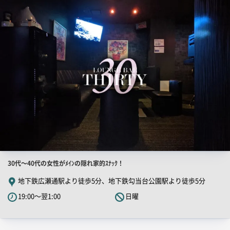
店
舗
ー
PR
画
像
店
30代～40代の女性がﾒｲﾝの隠れ家的ｽﾅｯｸ！
舗
地下鉄広瀬通駅より徒歩5分、地下鉄勾当台公園駅より徒歩5分
PR
19:00～翌1:00
日曜
キ
ャ
ッ