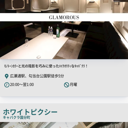
店
ﾓﾉﾄｰﾝｶﾗｰと光の陰影を巧みに使ったﾊｲｸｵﾘﾃｨなｷｬﾊﾞｸﾗ！
舗
広瀬通駅、勾当台公園駅徒歩5分
PR
20:00～翌1:00
月曜
キ
ャ
ッ
チ
ホワイトピクシー
コ
キャバクラ
国分町
ピ
店
舗
ー