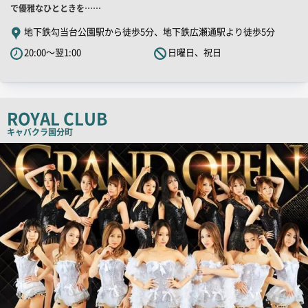
舗
で優雅なひとときを……
PR
地下鉄勾当台公園駅から徒歩5分、地下鉄広瀬通駅より徒歩5分
キ
20:00～翌1:00
日曜日、祝日
ャ
ッ
チ
コ
ROYAL CLUB
ピ
キャバクラ
国分町
ー
店
舗
PR
画
像