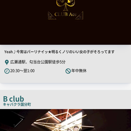
店
Yeah♪今宵はパーリナイッ★明るくノリのいい女の子がそろってます
舗
広瀬通駅、勾当台公園駅徒歩5分
PR
20:30～翌1:00
年中無休
キ
ャ
ッ
チ
B club
コ
キャバクラ
国分町
ピ
店
舗
ー
PR
画
像