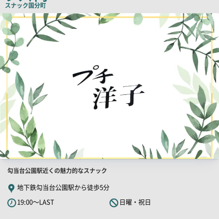
スナック
国分町
ピ
店
舗
ー
PR
画
像
店
勾当台公園駅近くの魅力的なスナック
舗
地下鉄勾当台公園駅から徒歩5分
PR
19:00～LAST
日曜・祝日
キ
ャ