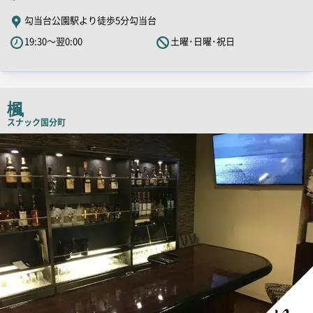
PR
勾当台公園駅より徒歩5分勾当台
キ
19:30～翌0:00
土曜･日曜･祝日
ャ
ッ
チ
コ
楓
ピ
スナック
国分町
ー
店
舗
PR
画
像