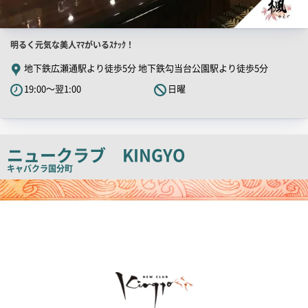
店
明るく元気な美人ﾏﾏがいるｽﾅｯｸ！
舗
地下鉄広瀬通駅より徒歩5分 地下鉄勾当台公園駅より徒歩5分
PR
19:00～翌1:00
日曜
キ
ャ
ッ
チ
ニュークラブ KINGYO
コ
キャバクラ
国分町
ピ
店
舗
ー
PR
画
像