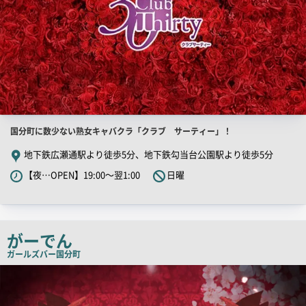
店
国分町に数少ない熟女キャバクラ「クラブ サーティー」！
舗
地下鉄広瀬通駅より徒歩5分、地下鉄勾当台公園駅より徒歩5分
PR
【夜…OPEN】19:00～翌1:00
日曜
キ
ャ
ッ
チ
がーでん
コ
ガールズバー
国分町
ピ
店
舗
ー
PR
画