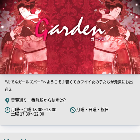
像
店
“おでんガールズバー”へようこそ♪若くてカワイイ女の子たちが元気にお出
舗
迎え
PR
青葉通り一番町駅から徒歩2分
キ
月曜～金曜 18:00～23:00
月曜・日曜・祝日
ャ
土曜 17:30～22:00
ッ
チ
コ