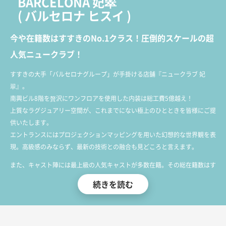
BARCELONA 妃翠
(
バルセロナ ヒスイ
)
今や在籍数はすすきのNo.1クラス！圧倒的スケールの超
人気ニュークラブ！
すすきの大手「バルセロナグループ」が手掛ける店舗『ニュークラブ 妃
翠』。
南興ビル8階を贅沢にワンフロアを使用した内装は総工費5億越え！
上質なラグジュアリー空間が、これまでにない極上のひとときを皆様にご提
供いたします。
エントランスにはプロジェクションマッピングを用いた幻想的な世界観を表
現。高級感のみならず、最新の技術との融合も見どころと言えます。
また、キャスト陣には最上級の人気キャストが多数在籍。その総在籍数はす
すきのNo.1クラスと言っても過言ではありません。
続きを読む
容姿はもちろんのこと接客マナーなどをわきまえ、一流と呼ばれる方々とお
酒を共にするに値する女性が貴方をお出迎え致します。
ここすすきので忘れられない夜を過ごすのであれば、是非当店へお越しくだ