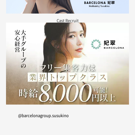
Cast R
ecruit
@barcelonagroup.susukino