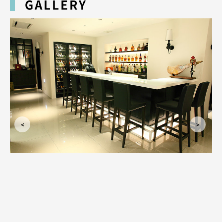
GALLERY
そしてそして更に毎週日曜日は
なんとッ！！
オールタイム 1st Charge が
半額なんですッΣ(・ω・ノ)ノ！！
19：30 ～ 19：59 3.000円 → 1.500円！！
20：00 ～ 20：29 5.000円 → 2.500円！！
20：30 ～ 20：55 7.000円 → 3.500円！！
21：00 ～ 10.000円 → 5.000円！！
日曜日の料金、こんなにお得なんですッッ（T＾T）！！
新規・ご指名のあるお客様、ビジター・メンバーと、すべてのお客様が対象
となっております(*´∀｀）/。
是非！この機会に初めての方も、すでに来店してくださっている方も
カルネに飲みにきませんかッ！！
皆様のご来店、心よりお待ちしております♪♪