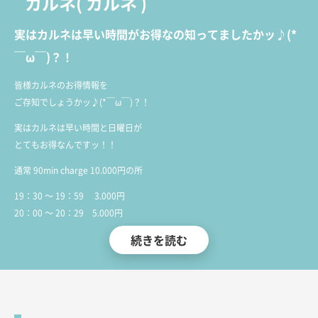
カルネ
(
カルネ
)
実はカルネは早い時間がお得なの知ってましたかッ♪(*
￣ω￣)？！
皆様カルネのお得情報を
ご存知でしょうかッ♪(*￣ω￣)？！
実はカルネは早い時間と日曜日が
とてもお得なんですッ！！
通常 90min charge 10.000円の所
19：30 ～ 19：59 3.000円
20：00 ～ 20：29 5.000円
20：30 ～ 20：55 7.000円
続きを読む
こんなにお得すぎるんですッッ（T＾T）！！
平日・週末問わず毎日この料金で
ご案内いたしますッ（＾◎＾）/！！