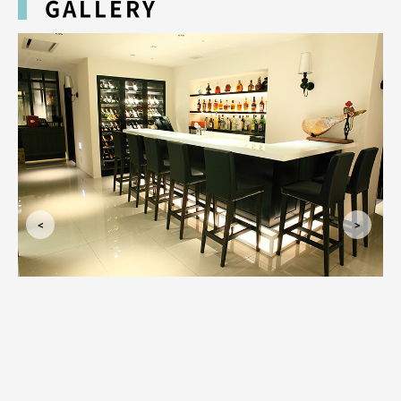
GALLERY
そしてそして更に毎週日曜日は
なんとッ！！
オールタイム 1st Charge が
半額なんですッΣ(・ω・ノ)ノ！！
19：30 ～ 19：59 3.000円 → 1.500円！！
20：00 ～ 20：29 5.000円 → 2.500円！！
20：30 ～ 20：55 7.000円 → 3.500円！！
21：00 ～ 10.000円 → 5.000円！！
日曜日の料金、こんなにお得なんですッッ（T＾T）！！
新規・ご指名のあるお客様、ビジター・メンバーと、すべてのお客様が対象
となっております(*´∀｀）/。
是非！この機会に初めての方も、すでに来店してくださっている方も
カルネに飲みにきませんかッ！！
皆様のご来店、心よりお待ちしております♪♪