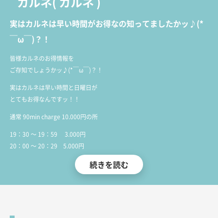
カルネ
(
カルネ
)
実はカルネは早い時間がお得なの知ってましたかッ♪(*
￣ω￣)？！
皆様カルネのお得情報を
ご存知でしょうかッ♪(*￣ω￣)？！
実はカルネは早い時間と日曜日が
とてもお得なんですッ！！
通常 90min charge 10.000円の所
19：30 ～ 19：59 3.000円
20：00 ～ 20：29 5.000円
20：30 ～ 20：55 7.000円
続きを読む
こんなにお得すぎるんですッッ（T＾T）！！
平日・週末問わず毎日この料金で
ご案内いたしますッ（＾◎＾）/！！