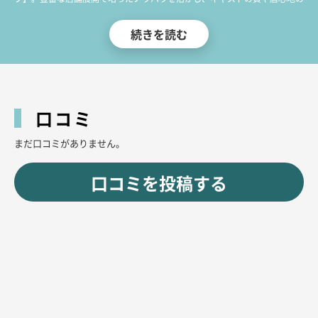
良さを業界トップクラスのレベルで実現しています。それでいて低価格で楽
続きを読む
しめるのも大きな魅力。
「また来たい」と思わせるホスピタリティが、他店との違い。
ここ【ラウンジリオ】は、まさに博多での夜遊びを完成させる場所です！
口コミ
まだ口コミがありません。
口コミを投稿する