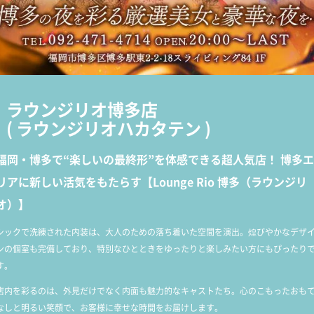
ラウンジリオ博多店
(
ラウンジリオハカタテン
)
福岡・博多で“楽しいの最終形”を体感できる超人気店！ 博多エ
リアに新しい活気をもたらす【Lounge Rio 博多（ラウンジリ
オ）】
シックで洗練された内装は、大人のための落ち着いた空間を演出。煌びやかなデザ
ンの個室も完備しており、特別なひとときをゆったりと楽しみたい方にもぴったり
す。
店内を彩るのは、外見だけでなく内面も魅力的なキャストたち。心のこもったおも
なしと明るい笑顔で、お客様に幸せな時間をお届けします。