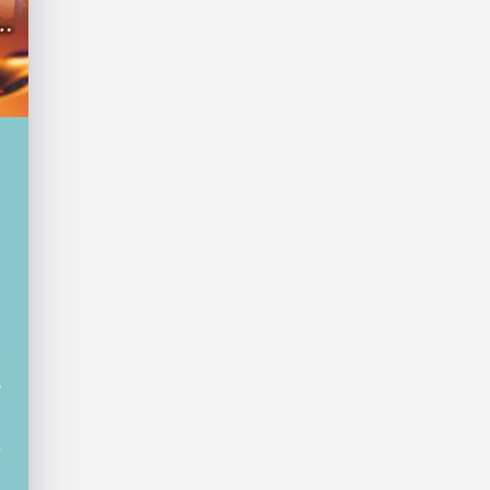
イ
で
て