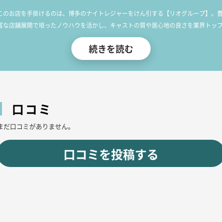
このお店を手掛けるのは、博多のナイトレジャーをけん引する【リオグループ】。
富な店舗展開で培ったノウハウを活かし、キャストの質や居心地の良さを業界トッ
クラスのレベルで実現しています。それでいて低価格で楽しめるのも大きな魅力。
続きを読む
「また来たい」と思わせるホスピタリティが、他店との違い。
ここ【ラウンジリオ】は、まさに博多での夜遊びを完成させる場所です！
口コミ
まだ口コミがありません。
口コミを投稿する