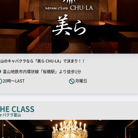
店
山のキャバクラなら「美ら CHU-LA」で決まり！！
舗
富山地鉄市内環状線「桜橋駅」より徒歩1分
R
20時～LAST
月曜日
キ
ャ
ッ
チ
HE CLASS
コ
ャバクラ
富山
ピ
ー