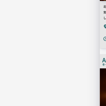
気
P
A
キ
店
舗
PR
画
像