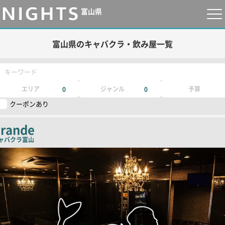
富山県
富山県のキャバクラ・飲み屋一覧
キーワード
エリア
ジャンル
予算
0
0
クーポンあり
rande
ャバクラ
富山