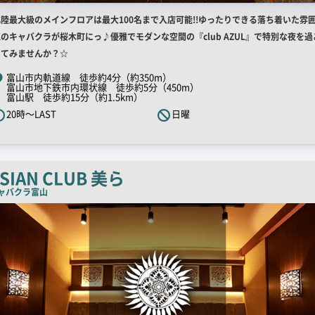
店
北陸最大級のメインフロアは最大100名まで入店可能!!ゆったりできる落ち着いた雰
舗
のキャバクラが桜木町にっ♪優雅でモダンな空間の『club AZUL』で特別な夜を過
R
してみませんか？☆
キ
富山市内軌道線 徒歩約4分（約350m）
富山市地下鉄市内環状線 徒歩約5分（450m）
ャ
富山駅 徒歩約15分（約1.5km）
ッ
20時～LAST
日曜
チ
コ
ピ
SIAN CLUB 美ら
ー
ャバクラ
富山