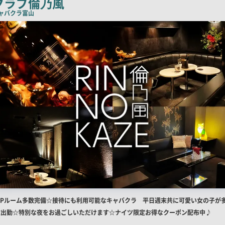
クラブ倫乃風
コ
ャバクラ
富山
ピ
ー
店
VIPルーム多数完備☆接待にも利用可能なキャバクラ 平日週末共に可愛い女の子が
舗
数出勤☆特別な夜をお過ごしいただけます☆ナイツ限定お得なクーポン配布中♪
R