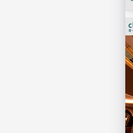
c
キ
店
舗
PR
画
像