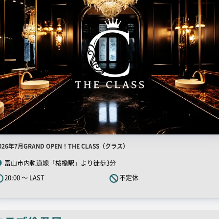
店
026年7月GRAND OPEN！THE CLASS（クラス）
舗
富山市内軌道線「桜橋駅」より徒歩3分
R
20:00 ～ LAST
不定休
キ
ャ
ッ
チ