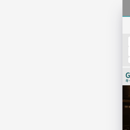
G
キ
店
舗
PR
画
像