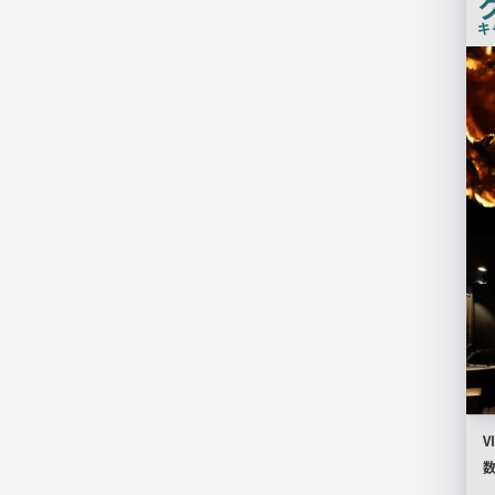
キ
店
舗
PR
画
像
P