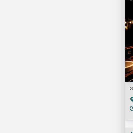
一
覧
用
画
像
2
P