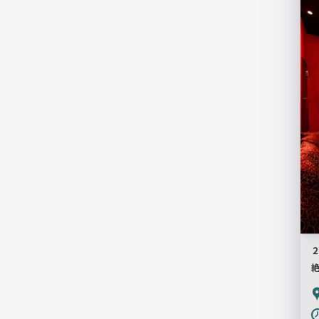
店
舗
PR
画
像
P