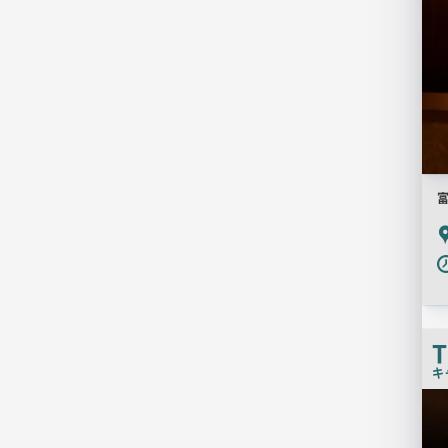
富
P
T
キ
検
索
結
果