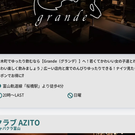
店
桜木町でゆったり飲むなら【Grande（グランデ）】へ！若くてかわいい女の子達と
舗
いわい楽しく飲みましょう♪広ーい店内と席でのんびりゆったりできる！ナイツ見た
R
ーポンでお得に⁉
キ
富山軌道線「桜橋駅」より徒歩4分
ャ
20時～LAST
日曜
ッ
チ
コ
ピ
クラブ AZITO
ー
ャバクラ
富山