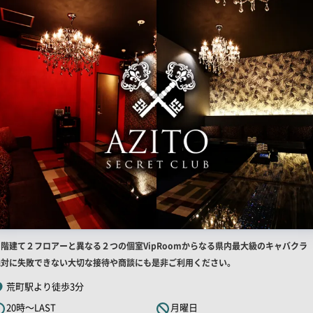
店
２階建て２フロアーと異なる２つの個室VipRoomからなる県内最大級のキャバク
舗
絶対に失敗できない大切な接待や商談にも是非ご利用ください。
R
荒町駅より徒歩3分
キ
20時～LAST
月曜日
ャ