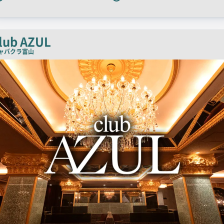
ッ
チ
コ
lub AZUL
ピ
ャバクラ
富山
ー