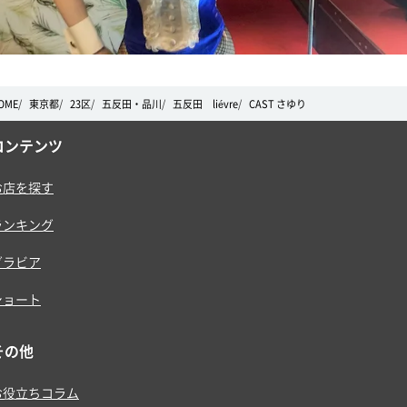
OME
東京都
23区
五反田・品川
五反田 liévre
CAST さゆり
コンテンツ
お店を探す
ランキング
グラビア
ショート
その他
お役立ちコラム