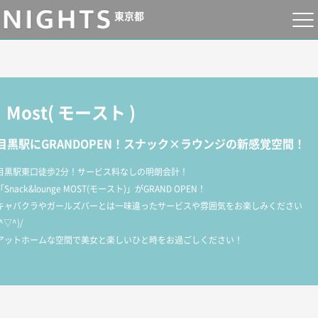
東京都
Most
(
モースト
)
目黒駅にGRANDOPEN！スナック×ラウンジの新感覚空間！
目黒駅東口徒歩2分！サービス料なしの明朗会計！
「Snack&lounge MOST(モースト)」がGRAND OPEN！
キャバクラやガールズバーとは一味違ったサービスや雰囲気をお楽しみください
(^▽^)/
アットホームな空間で美女と楽しいひと時をお過ごしください！