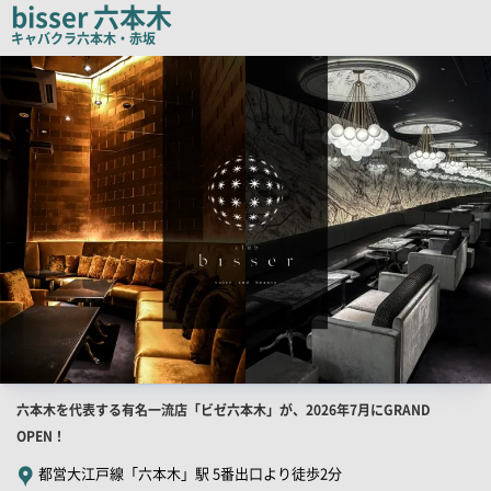
bisser 六本木
コ
キャバクラ
六本木・赤坂
ピ
検
索
ー
結
果
一
覧
用
画
像
店
六本木を代表する有名一流店「ビゼ六本木」が、2026年7月にGRAND
舗
OPEN！
PR
都営大江戸線「六本木」駅 5番出口より徒歩2分
キ