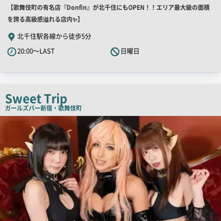
店
【歌舞伎町の有名店『Donfin』が北千住にもOPEN！！エリア最大級の面積
ー
舗
を誇る高級感溢れる店内✨】
PR
北千住駅各線から徒歩5分
キ
20:00～LAST
日曜日
ャ
ッ
チ
コ
Sweet Trip
ピ
ガールズバー
新宿・歌舞伎町
ー
店
舗
PR
画
像