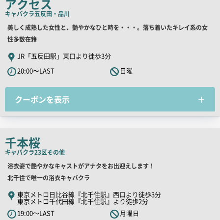
アクセス
コ
キャバクラ
五反田・品川
ピ
ー
店
美しく成熟した女性と、艶やかなひと時を・・・。落ち着いたキレイ系の女
舗
性多数在籍
PR
JR「五反田駅」東口より徒歩3分
キ
20:00～LAST
日曜
ャ
ッ
クーポンを表示
チ
コ
ピ
ー
千本桜
キャバクラ
23区その他
店
浴衣姿で艶やかなキャストがアナタをお出迎えします！
舗
北千住で唯一の浴衣キャバクラ
PR
東京メトロ日比谷線『北千住駅』西口より徒歩3分
東京メトロ千代田線『北千住駅』より徒歩2分
キ
19:00～LAST
月曜日
ャ