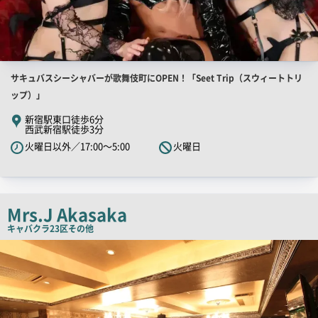
店
サキュバスシーシャバーが歌舞伎町にOPEN！「Seet Trip（スウィートトリ
舗
ップ）」
PR
新宿駅東口徒歩6分
西武新宿駅徒歩3分
キ
火曜日以外／17:00～5:00
火曜日
ャ
ッ
チ
コ
Mrs.J Akasaka
ピ
キャバクラ
23区その他
ー
店
舗
PR
画
像