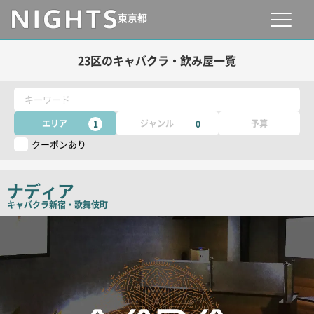
東京都
23区のキャバクラ・飲み屋一覧
キーワード
エリア
ジャンル
予算
1
0
クーポンあり
ナディア
キャバクラ
新宿・歌舞伎町
検
索
結
果
一
覧
用
画
像