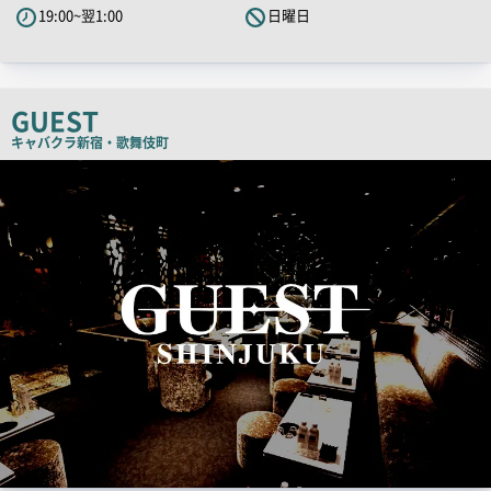
19:00~翌1:00
日曜日
ャ
ッ
チ
コ
GUEST
ピ
キャバクラ
新宿・歌舞伎町
ー
検
索
結
果
一
覧
用
画
像