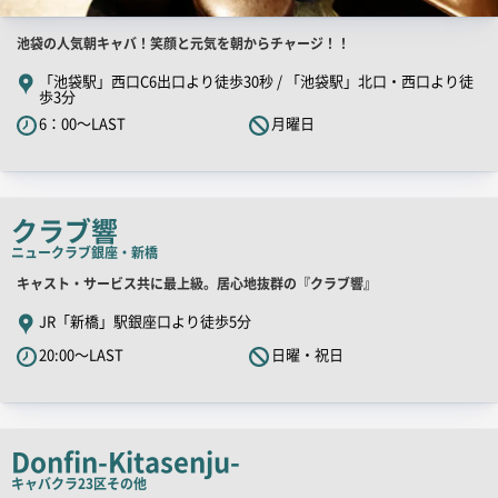
店
池袋の人気朝キャバ！笑顔と元気を朝からチャージ！！
舗
「池袋駅」西口C6出口より徒歩30秒 / 「池袋駅」北口・西口より徒
歩3分
PR
6：00～LAST
月曜日
キ
ャ
ッ
チ
クラブ響
コ
ニュークラブ
銀座・新橋
ピ
ー
店
キャスト・サービス共に最上級。居心地抜群の『クラブ響』
舗
JR「新橋」駅銀座口より徒歩5分
PR
20:00～LAST
日曜・祝日
キ
ャ
ッ
チ
Donfin-Kitasenju-
コ
キャバクラ
23区その他
ピ