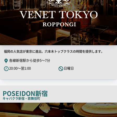
店
福岡の人気店が東京に進出。六本木トップクラスの時間を提供します。
舗
各線新宿駅から徒歩5～7分
PR
20:00～翌1:00
日曜日
キ
ャ
ッ
チ
POSEIDON新宿
コ
キャバクラ
新宿・歌舞伎町
ピ
検
索
ー
結
果