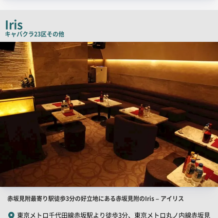
ッ
チ
Iris
コ
キャバクラ
23区その他
ピ
店
舗
ー
PR
画
像
店
赤坂見附最寄り駅徒歩3分の好立地にある赤坂見附のIris – アイリス
舗
東京メトロ千代田線赤坂駅より徒歩3分、東京メトロ丸ノ内線赤坂見