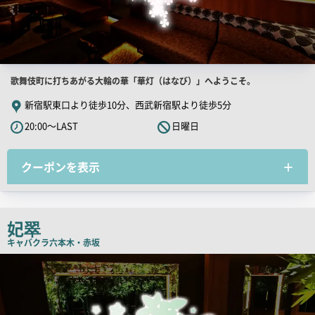
店
歌舞伎町に打ちあがる大輪の華「華灯（はなび）」へようこそ。
舗
新宿駅東口より徒歩10分、西武新宿駅より徒歩5分
PR
20:00～LAST
日曜日
キ
ャ
クーポンを表示
ッ
チ
コ
ピ
妃翠
ー
キャバクラ
六本木・赤坂
検
索
結
果
一
覧