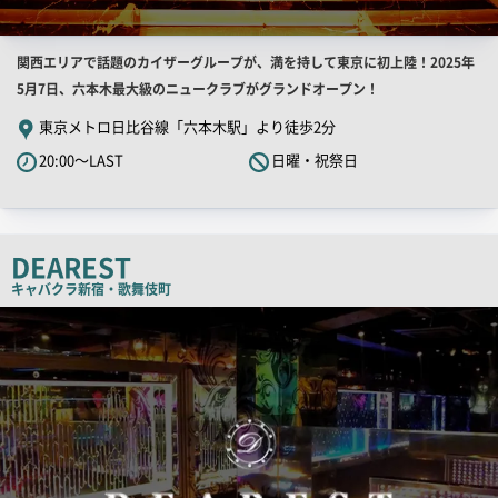
店
関西エリアで話題のカイザーグループが、満を持して東京に初上陸！2025年
舗
5月7日、六本木最大級のニュークラブがグランドオープン！
PR
東京メトロ日比谷線「六本木駅」より徒歩2分
キ
20:00～LAST
日曜・祝祭日
ャ
ッ
チ
コ
DEAREST
ピ
キャバクラ
新宿・歌舞伎町
ー
検
索
結
果
一
覧
用
画
像