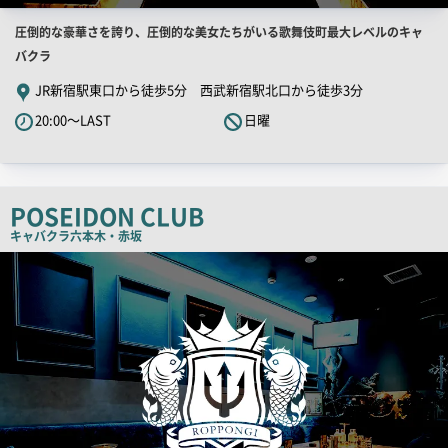
店
圧倒的な豪華さを誇り、圧倒的な美女たちがいる歌舞伎町最大レベルのキャ
舗
バクラ
PR
JR新宿駅東口から徒歩5分 西武新宿駅北口から徒歩3分
キ
20:00～LAST
日曜
ャ
ッ
チ
コ
POSEIDON CLUB
ピ
キャバクラ
六本木・赤坂
ー
検
索
結
果
一
覧
用
画
像