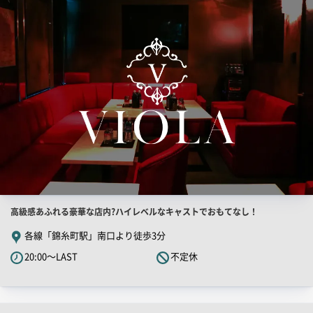
索
結
果
一
覧
用
画
像
店
高級感あふれる豪華な店内?ハイレベルなキャストでおもてなし！
舗
各線「錦糸町駅」南口より徒歩3分
PR
20:00～LAST
不定休
キ
ャ
ッ
チ