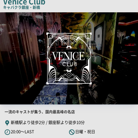
Venice Club
ピ
キャバクラ
銀座・新橋
ー
検
索
結
果
一
覧
用
画
像
店
一流のキャストが集う、国内最高峰の名店
舗
新橋駅より徒歩2分 / 銀座駅より徒歩10分
PR
20:00～LAST
日曜・祝日
キ