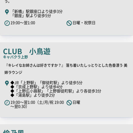
舗
う。
PR
「新橋」駅銀座口より徒歩3分
「銀座」駅より徒歩5分
キ
19:00～翌1:00
日曜・祝祭日
ャ
ッ
チ
コ
CLUB 小鳥遊
ピ
キャバクラ
上野
ー
店
『キレイなお姉さんは好きですか？』 落ち着いたしっとりとした色香漂う 美
舗
姉ラウンジ
PR
◆JR「上野駅」「御徒町駅」より徒歩5分
◆「京成上野駅」より徒歩4分
キ
◆「上野広小路駅」「上野御徒町駅」より各徒歩3分
ャ
◆「湯島駅」より徒歩2分
ッ
19:00～翌1:00（土/月/祝 19:00
日曜
～翌0:30）
チ
コ
ピ
ー
倫乃風