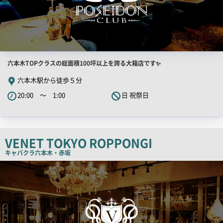
店
六本木TOPクラスの総面積100坪以上を誇る大箱店です✨
舗
六本木駅から徒歩５分
PR
20:00 ～ 1:00
日 祝祭日
キ
ャ
ッ
チ
VENET TOKYO ROPPONGI
コ
キャバクラ
六本木・赤坂
ピ
検
索
ー
結
果
一
覧
用
画
像