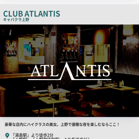
チ
コ
CLUB ATLANTIS
ピ
キャバクラ
上野
ー
検
索
結
果
一
覧
用
画
像
店
豪華な店内にハイクラスの美女。上野で優雅な夜を楽しむならここ！
舗
「湯島駅」より徒歩2分