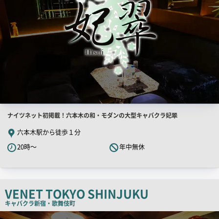
用
画
像
店
ナイツネット初掲載！六本木の和・モダンの大型キャバクラ妃翠
舗
六本木駅から徒歩１分
PR
20時～
年中無休
キ
ャ
ッ
チ
VENET TOKYO SHINJUKU
コ
キャバクラ
新宿・歌舞伎町
ピ
検