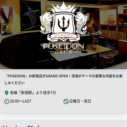
一
覧
用
画
像
店
『POSEIDON』の新宿店がGRAND OPEN！深海がテーマの豪華な内装をお楽
舗
しみください
PR
各線「新宿駅」より徒歩7分
キ
20:00～LAST
日曜日・祝日
ャ
ッ
チ
コ