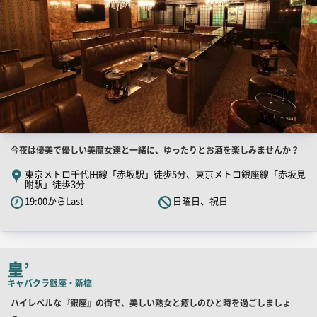
店
今夜は優美で優しい美魔女達と一緒に、ゆったりとお酒を楽しみませんか？
舗
東京メトロ千代田線「赤坂駅」徒歩5分、東京メトロ銀座線「赤坂見
附駅」徒歩3分
PR
19:00からLast
日曜日、祝日
キ
ャ
ッ
チ
皇’
コ
キャバクラ
銀座・新橋
ピ
ー
店
ハイレベルな『銀座』の街で、美しい熟女と癒しのひと時を過ごしましょ