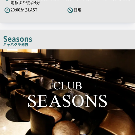
附駅より徒歩4分
PR
20:00からLAST
日曜
キ
ャ
ッ
チ
Seasons
コ
キャバクラ
池袋
ピ
検
ー
索
結
果
一
覧
用
画
像