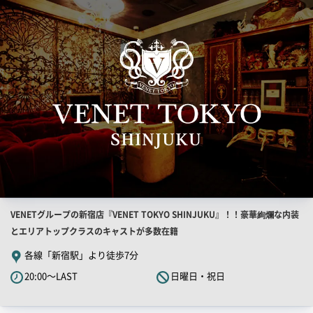
索
ー
結
果
一
覧
用
画
像
店
VENETグループの新宿店『VENET TOKYO SHINJUKU』！！豪華絢爛な内装
舗
とエリアトップクラスのキャストが多数在籍
PR
各線「新宿駅」より徒歩7分
キ
20:00～LAST
日曜日・祝日
ャ
ッ