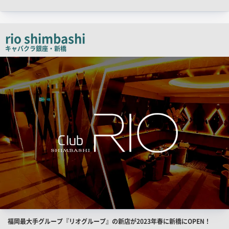
ャ
ッ
チ
rio shimbashi
コ
キャバクラ
銀座・新橋
ピ
検
索
ー
結
果
一
覧
用
画
像
店
福岡最大手グループ『リオグループ』の新店が2023年春に新橋にOPEN！