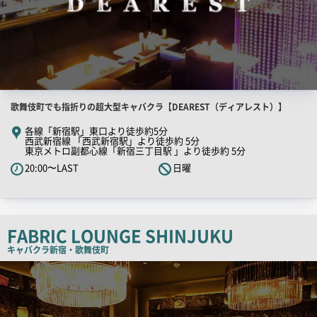
店
歌舞伎町でも指折りの超大型キャバクラ【DEAREST（ディアレスト）】
舗
各線「新宿駅」東口より徒歩約5分
西武新宿線 「西武新宿駅」より徒歩約 5分
PR
東京メトロ副都心線「新宿三丁目駅 」より徒歩約 5分
キ
20:00〜LAST
日曜
ャ
ッ
チ
コ
FABRIC LOUNGE SHINJUKU
ピ
キャバクラ
新宿・歌舞伎町
ー
検
索
結
果
一
覧