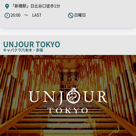
舗
「新橋駅」日比谷口徒歩1分
PR
20:00 ～ LAST
日曜日
キ
ャ
ッ
チ
UNJOUR TOKYO
コ
キャバクラ
六本木・赤坂
ピ
検
索
ー
結
果
一
覧
用
画
像