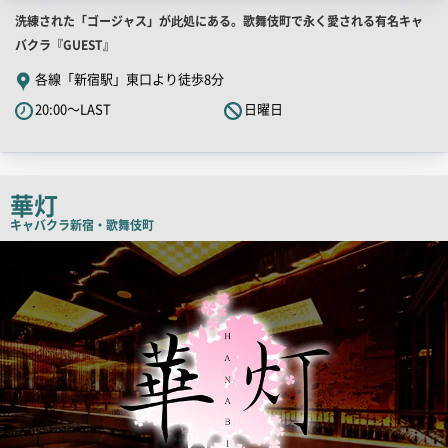
店
洗練された「ゴージャス」が此処にある。歌舞伎町で永く愛される有名キャ
舗
バクラ『GUEST』
PR
各線「新宿駅」東口より徒歩8分
キ
20:00～LAST
日曜日
ャ
ッ
チ
コ
華灯
ピ
キャバクラ
新宿・歌舞伎町
ー
検
索
結
果
一
覧
用
画
像