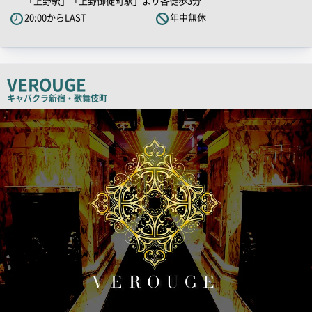
「上野駅」「上野御徒町駅」より各徒歩3分
PR
20:00からLAST
年中無休
キ
ャ
ッ
チ
VEROUGE
コ
キャバクラ
新宿・歌舞伎町
ピ
検
ー
索
結
果
一
覧
用
画
像