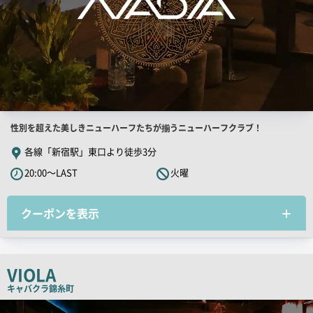
店
性別を超えた美しきニューハーフたちが揃うニューハーフクラブ！
舗
各線「新宿駅」東口より徒歩3分
PR
20:00～LAST
火曜
キ
ャ
クーポンを表示
ッ
チ
コ
ピ
VIOLA
ー
キャバクラ
錦糸町
検