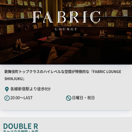
用
画
像
店
歌舞伎町トップクラスのハイレベルな空間が特徴的な『FABRIC LOUNGE
舗
SHINJUKU』
PR
各線新宿駅より徒歩8分
キ
20:00～LAST
日曜日・祝日
ャ
ッ
チ
コ
DOUBLE R
ピ
キャバクラ
蒲田・大森