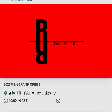
ー
店
舗
PR
画
像
店
2025年7月GRAND OPEN！
舗
各線『蒲田駅』西口から徒歩2分
PR
20:00～LAST
キ
ャ