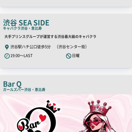
ャ
ッ
チ
渋谷 SEA SIDE
コ
キャバクラ
渋谷・恵比寿
ピ
ー
店
大手プリンスグループが運営する渋谷最大級のキャバクラ
舗
渋谷駅ハチ公口徒歩5分 （渋谷センター街）
PR
19:00～LAST
日曜
キ
ャ
ッ
チ
Bar Q
コ
ガールズバー
渋谷・恵比寿
ピ
検
索
ー
結
果
一
覧
用
画
像