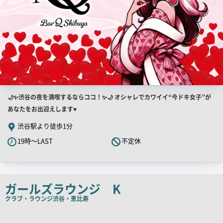
店
🌙✨渋谷の夜を満喫するならココ！✨🌙 オシャレでカワイイ“今ドキ女子”が
舗
あなたをお出迎えします♥
PR
渋谷駅より徒歩1分
キ
19時～LAST
不定休
ャ
ッ
チ
コ
ガールズラウンジ K
ピ
クラブ・ラウンジ
渋谷・恵比寿
ー
店
舗