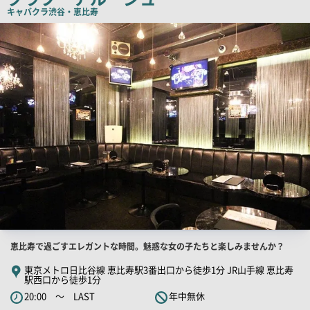
キャバクラ
渋谷・恵比寿
ピ
店
ー
舗
PR
画
像
店
恵比寿で過ごすエレガントな時間。魅惑な女の子たちと楽しみませんか？
舗
東京メトロ日比谷線 恵比寿駅3番出口から徒歩1分 JR山手線 恵比寿
駅西口から徒歩1分
PR
20:00 ～ LAST
年中無休
キ