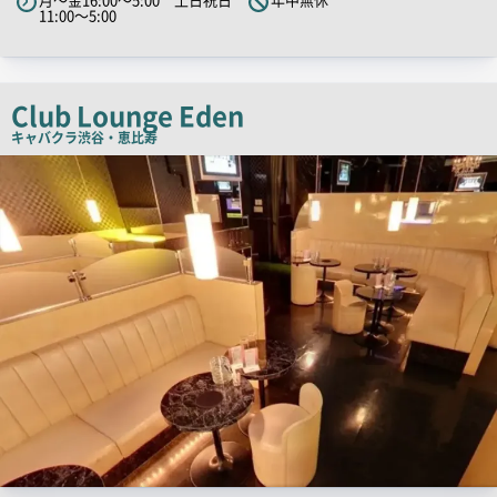
ャ
11:00～5:00
ッ
チ
コ
Club Lounge Eden
ピ
キャバクラ
渋谷・恵比寿
ー
店
舗
PR
画
像