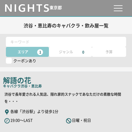
東京都
渋谷・恵比寿のキャバクラ・飲み屋一覧
キーワード
エリア
ジャンル
予算
1
0
クーポンあり
解語の花
キャバクラ
渋谷・恵比寿
店
渋谷で長年愛される人気店、隠れ家的スナックであなただけの素敵な時間
舗
を・・・
PR
各線「渋谷駅」より徒歩1分
キ
19:00～LAST
日曜・祝日
ャ
ッ