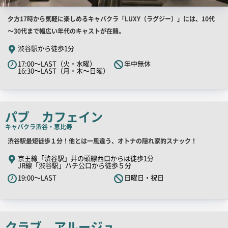
店
夕方17時から気軽に楽しめるキャバクラ「LUXY（ラグジー）」には、10代
舗
～30代まで幅広い年代のキャストが在籍。
PR
渋谷駅から徒歩1分
キ
17:00～LAST（火・水曜）
年中無休
ャ
16:30～LAST（月・木～日曜）
ッ
チ
コ
パブ カフェイン
ピ
キャバクラ
渋谷・恵比寿
ー
店
渋谷駅最短徒歩１分！他とは一風違う、オトナの隠れ家的スナック！
舗
京王線「渋谷駅」井の頭線西口からは徒歩1分
JR線「渋谷駅」ハチ公口から徒歩５分
PR
19:00～LAST
日曜日・祝日
キ
ャ
ッ
チ
クラブ アルージュ
コ