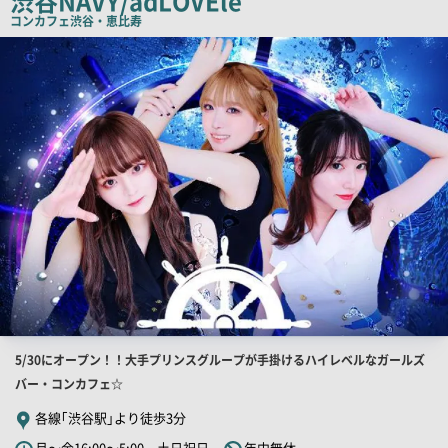
渋谷NAVY/adLOVEle
コ
コンカフェ
渋谷・恵比寿
ピ
店
舗
ー
PR
画
像
店
5/30にオープン！！大手プリンスグループが手掛けるハイレベルなガールズ
舗
バー・コンカフェ☆
PR
各線｢渋谷駅｣より徒歩3分
キ
月～金16:00～5:00 土日祝日
年中無休