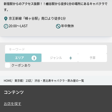
店
新宿駅からのアクセス抜群！！幡谷駅から徒歩1分の場所にあるキャバクラで
舗
す。
PR
京王新線「幡ヶ谷駅」南口より徒歩1分
キ
20:00～LAST
年中無休
ャ
ッ
チ
コ
キーワード
ピ
ー
エリア
ジャンル
予算
1
0
クーポンあり
HOME
東京都
23区
渋谷・恵比寿キャバクラ・飲み屋の一覧
コンテンツ
お店を探す