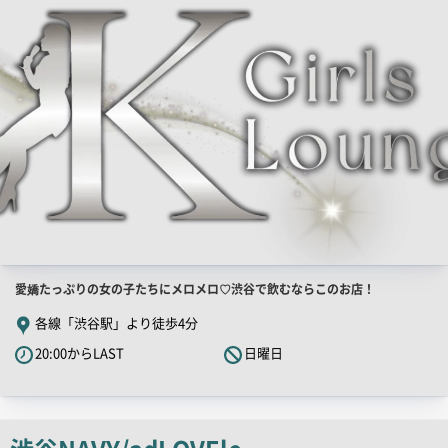
PR
画
像
店
愛嬌たっぷりの女の子たちにメロメロ♡渋谷で飲むならこのお店！
舗
各線「渋谷駅」より徒歩4分
PR
20:00からLAST
日曜日
キ
ャ
ッ
チ