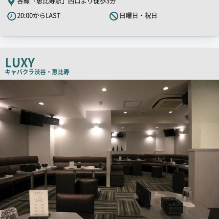
各線「恵比寿駅」西口より徒歩3分
PR
20:00からLAST
日曜日・祝日
キ
ャ
ッ
チ
LUXY
コ
キャバクラ
渋谷・恵比寿
ピ
検
索
ー
結
果
一
覧
用
画
像