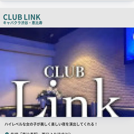
チ
コ
CLUB LINK
ピ
キャバクラ
渋谷・恵比寿
ー
店
舗
PR
画
像
店
ハイレベルな女の子が美しく楽しい夜を演出してくれる！
舗