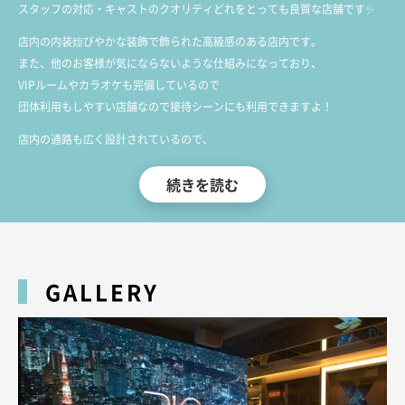
スタッフの対応・キャストのクオリティどれをとっても良質な店舗です✨
店内の内装煌びやかな装飾で飾られた高級感のある店内です。
また、他のお客様が気にならないような仕組みになっており、
VIPルームやカラオケも完備しているので
団体利用もしやすい店舗なので接待シーンにも利用できますよ！
店内の通路も広く設計されているので、
窮屈感を感じる事なく日々の疲れを癒すことができますよ。
続きを読む
在籍キャストは100名以上なので、お気に入りの女の子が見つかるはず！
厳選されたキャストも長年の経験を持ったスタッフがしっかりとサポートし
ているので、
お客様のニーズに合った接客をしてくれること間違いなしです。
GALLERY
仕事帰りでも、休みの日でも、いつでも元気をチャージしに行ける場所です
✨