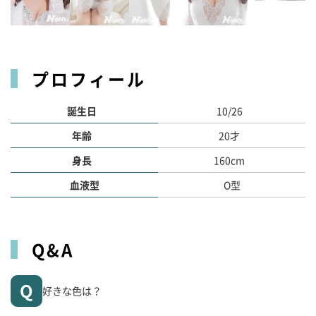
プロフィール
誕生日
10/26
年齢
20才
身長
160cm
血液型
O型
Q&A
好きな色は？