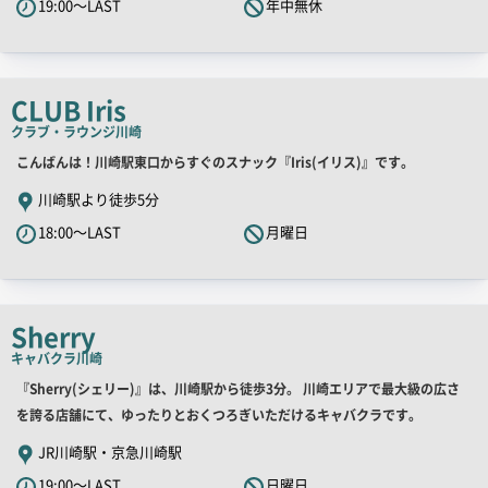
19:00～LAST
年中無休
キ
ャ
ッ
チ
CLUB Iris
コ
クラブ・ラウンジ
川崎
ピ
店
こんばんは！川崎駅東口からすぐのスナック『Iris(イリス)』です。
ー
舗
川崎駅より徒歩5分
PR
18:00～LAST
月曜日
キ
ャ
ッ
チ
Sherry
コ
キャバクラ
川崎
ピ
店
『Sherry(シェリー)』は、川崎駅から徒歩3分。 川崎エリアで最大級の広さ
ー
舗
を誇る店舗にて、ゆったりとおくつろぎいただけるキャバクラです。
PR
JR川崎駅・京急川崎駅
キ
19:00～LAST
日曜日