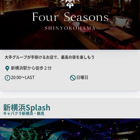
店
大手グループが手掛けるお店で、最高の夜を楽しもう
舗
新横浜駅から徒歩２分
PR
20:00〜LAST
日曜日
キ
ャ
ッ
チ
新横浜Splash
コ
キャバクラ
新横浜・鶴見
ピ
検
索
ー
結
果
一