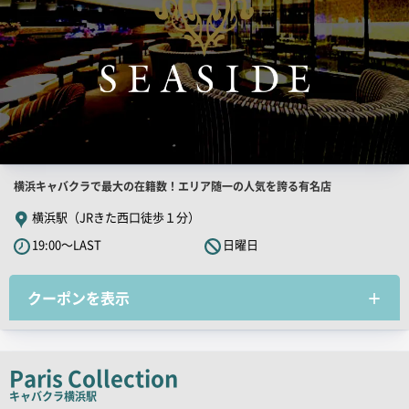
店
横浜キャバクラで最大の在籍数！エリア随一の人気を誇る有名店
舗
横浜駅（JRきた西口徒歩１分）
PR
19:00～LAST
日曜日
キ
ャ
クーポンを表示
ッ
チ
コ
ピ
Paris Collection
ー
キャバクラ
横浜駅