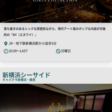
店
落ち着きのあるシックな雰囲気ながら、現代アート風のポップな内装が印象
舗
的の『NY（エヌワイ）』
PR
JR・地下鉄新横浜駅から徒歩5分
キ
20:00～LAST
日曜日
ャ
ッ
チ
コ
新横浜シーサイド
ピ
キャバクラ
新横浜・鶴見
ー
検
索
結
果
一
覧
用
画