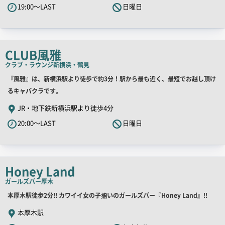
19:00～LAST
日曜日
キ
ャ
ッ
チ
CLUB風雅
コ
クラブ・ラウンジ
新横浜・鶴見
ピ
店
『風雅』は、新横浜駅より徒歩で約3分！駅から最も近く、最短でお越し頂け
ー
舗
るキャバクラです。
PR
JR・地下鉄新横浜駅より徒歩4分
キ
20:00～LAST
日曜日
ャ
ッ
チ
コ
Honey Land
ピ
ガールズバー
厚木
ー
店
本厚木駅徒歩2分!! カワイイ女の子揃いのガールズバー『Honey Land』!!
舗
本厚木駅
PR