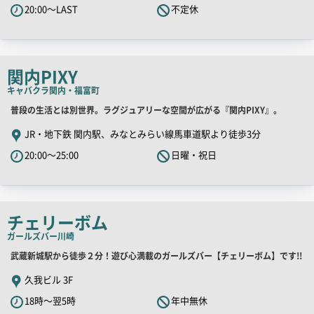
20:00～LAST
不定休
ッ
チ
コ
ピ
関内PIXY
ー
キャバクラ
関内・福富町
店
普段の生活とは別世界。ラグジュアリーな空間が広がる『関内PIXY』。
舗
JR・地下鉄 関内駅、みなとみらい線馬車道駅より徒歩3分
PR
20:00～25:00
日曜・祝日
キ
ャ
ッ
チ
チェリーボム
コ
ガールズバー
川崎
ピ
店
武蔵新城駅から徒歩２分！遊び心満載のガールズバー【チェリーボム】です!!
ー
舗
久我ビル 3F
PR
18時～翌5時
年中無休
キ