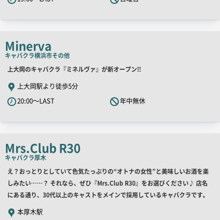
ャ
ッ
チ
コ
Minerva
ピ
キャバクラ
横浜市その他
ー
店
上大岡のキャバクラ『ミネルヴァ』が新オープン!!
舗
上大岡駅より徒歩5分
PR
20:00～LAST
年中無休
キ
ャ
ッ
チ
Mrs.Club R30
コ
キャバクラ
厚木
ピ
店
え？おっとりとしていて色気たっぷりの“オトナの女性”と美味しいお酒を楽
ー
舗
しみたい……？ それなら、ぜひ『Mrs.Club R30』をお選びください♪ 店名
PR
にある通り、30代以上のキャストをメインで採用しているキャバクラです。
キ
本厚木駅
ャ