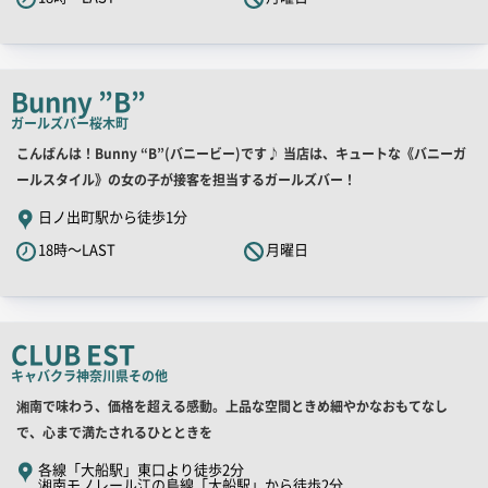
ッ
チ
コ
ピ
Bunny ”B”
ー
ガールズバー
桜木町
店
こんばんは！Bunny “B”(バニービー)です♪ 当店は、キュートな《バニーガ
舗
ールスタイル》の女の子が接客を担当するガールズバー！
PR
日ノ出町駅から徒歩1分
キ
18時～LAST
月曜日
ャ
ッ
チ
コ
CLUB EST
ピ
キャバクラ
神奈川県その他
ー
店
湘南で味わう、価格を超える感動。上品な空間ときめ細やかなおもてなし
舗
で、心まで満たされるひとときを
PR
各線「大船駅」東口より徒歩2分
湘南モノレール江の島線「大船駅」から徒歩2分
キ