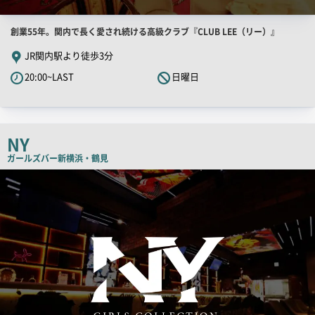
店
創業55年。関内で長く愛され続ける高級クラブ『CLUB LEE（リー）』
舗
JR関内駅より徒歩3分
PR
20:00~LAST
日曜日
キ
ャ
ッ
チ
NY
コ
ガールズバー
新横浜・鶴見
ピ
検
索
ー
結
果
一
覧
用
画
像