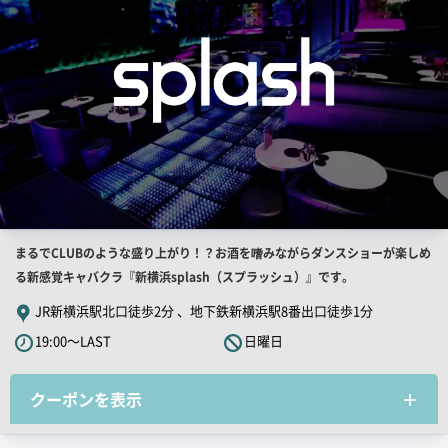
覧
用
画
像
店
まるでCLUBのような盛り上がり！？お酒を嗜みながらダンスショーが楽しめ
舗
る新感覚キャバクラ『新横浜splash（スプラッシュ）』です。
PR
JR新横浜駅北口徒歩2分 、地下鉄新横浜駅8番出口徒歩1分
キ
19:00～LAST
日曜日
ャ
ッ
クーポンを表示
チ
コ
ピ