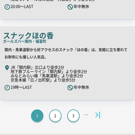
20:00～LAST
年中無休
ャ
ッ
チ
コ
スナックほの香
ピ
ガールズバー
関内・福富町
ー
店
関内・馬車道駅から好アクセスのスナック『ほの香』は、気軽に立ち寄れて
舗
お財布にも優しい人気店。
PR
JR「関内駅」北口より徒歩2分
地下鉄ブルーライン「関内駅」より徒歩2分
キ
みなとみらい線「馬車道駅」より徒歩2分
ャ
京急本線「日ノ出町駅」より徒歩5分
ッ
19時～LAST
年中無休
チ
コ
ピ
ー
1
2
3