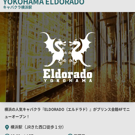
YOKOHAMA ELDORADO
キャバクラ
横浜駅
検
索
結
果
一
覧
用
画
像
店
横浜の人気キャバクラ『ELDORADO（エルドラド）』がプリンス会館4Fでニ
舗
ューオープン！
PR
横浜駅（JRきた西口徒歩１分）
キ