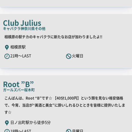
ャ
ッ
チ
Club Julius
コ
キャバクラ
神奈川県その他
ピ
店
相模原の駅チカのキャバクラに新たなお店が加わりましたよ!!
ー
舗
相模原駅
PR
21時～LAST
火曜日
キ
ャ
ッ
チ
Root ”B”
コ
ガールズバー
桜木町
ピ
店
こんばんは、Root “B”です☆ 【40分1,000円】という類を見ない格安価格
ー
舗
で、今宵、当店が“美酒と美女”に酔いしれるひとときを皆様に提供いたしま
PR
す☆
キ
日ノ出町駅から徒歩5分
ャ
18時～LAST
月曜日