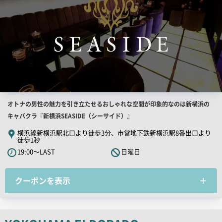
像
店
オトナの男性の魅力を引き立たせるおしゃれな空間が印象的なのは新横浜の
舗
キャバクラ『新横浜SEASIDE（シーサイド）』
PR
横浜線新横浜駅北口より徒歩3分、市営地下鉄新横浜駅8番出口より
徒歩1秒
キ
19:00～LAST
日曜日
ャ
ッ
チ
クーポンを表示
コ
ピ
ー