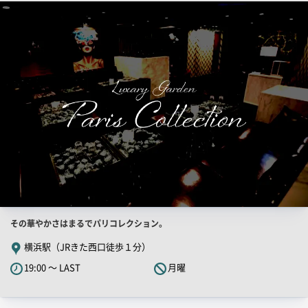
検
索
結
果
一
覧
用
画
像
店
その華やかさはまるでパリコレクション。
舗
横浜駅（JRきた西口徒歩１分）
PR
19:00 ～ LAST
月曜
キ
ャ
ッ