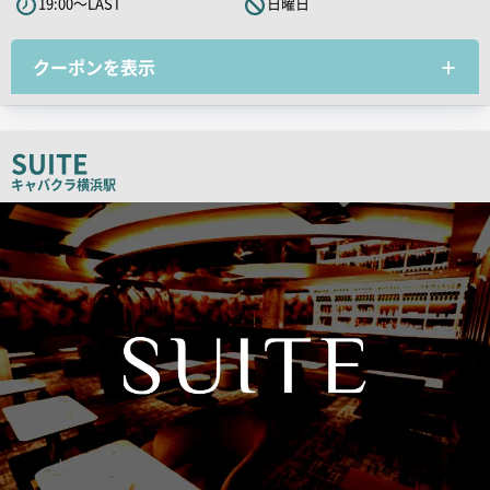
19:00～LAST
日曜日
ャ
ッ
クーポンを表示
チ
コ
ピ
ー
SUITE
キャバクラ
横浜駅
検
索
結
果
一
覧
用
画
像