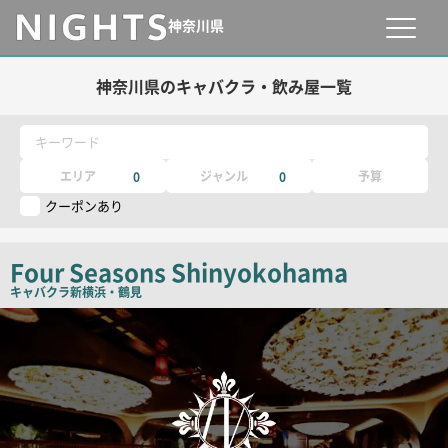
神奈川県
神奈川県のキャバクラ・飲み屋一覧
キーワード
エリア
ジャンル
予算
0
0
クーポンあり
Four Seasons Shinyokohama
キャバクラ
新横浜・鶴見
検
索
結
果
一
覧
用
画
像