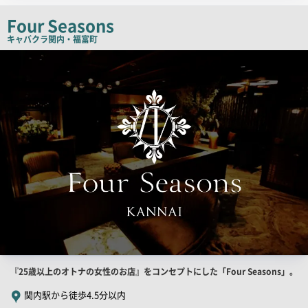
チ
Four Seasons
コ
キャバクラ
関内・福富町
ピ
検
索
ー
結
果
一
覧
用
画
像
店
『25歳以上のオトナの女性のお店』をコンセプトにした「Four Seasons」。
舗
関内駅から徒歩4.5分以内
PR