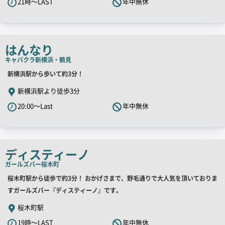
21時～LAST
年中無休
ャ
ッ
チ
コ
はんなり
ピ
キャバクラ
新横浜・鶴見
ー
店
新横浜駅から歩いて約3分！
舗
新横浜駅より徒歩3分
PR
20:00～Last
年中無休
キ
ャ
ッ
チ
ディスティーノ
コ
ガールズバー
桜木町
ピ
店
桜木町駅から徒歩で約3分！ おかげさまで、野毛通りで大人気を頂いておりま
ー
舗
すガールズバー『ディスティーノ』です。
PR
桜木町駅
キ
19時～LAST
年中無休