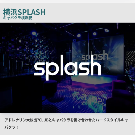
ー
横浜SPLASH
キャバクラ
横浜駅
検
索
結
果
一
覧
用
画
像
店
アドレナリン大放出?CLUBとキャバクラを掛け合わせたハードスタイルキャ
舗
バクラ！
PR