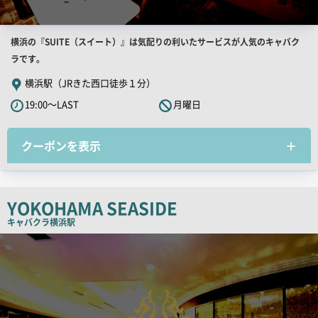
店
横浜の『SUITE（スイート）』は気配りの利いたサービスが人気のキャバク
舗
ラです。
PR
横浜駅（JRきた西口徒歩１分）
キ
19:00～LAST
月曜日
ャ
ッ
クーポンを表示
チ
コ
ピ
ー
YOKOHAMA SEASIDE
キャバクラ
横浜駅
検
索
結
果
一
覧
用
画
像