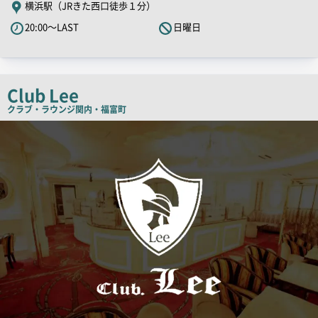
横浜駅（JRきた西口徒歩１分）
キ
20:00～LAST
日曜日
ャ
ッ
チ
コ
Club Lee
ピ
クラブ・ラウンジ
関内・福富町
ー
検
索
結
果
一
覧
用
画
像