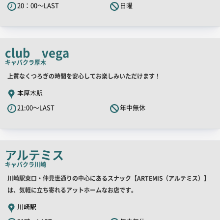
20：00～LAST
日曜
キ
ャ
ッ
チ
club vega
コ
キャバクラ
厚木
ピ
店
上質なくつろぎの時間を安心してお楽しみいただけます！
ー
舗
本厚木駅
PR
21:00～LAST
年中無休
キ
ャ
ッ
チ
アルテミス
コ
キャバクラ
川崎
ピ
店
川崎駅東口・仲見世通りの中心にあるスナック【ARTEMIS（アルテミス）】
ー
舗
は、気軽に立ち寄れるアットホームなお店です。
PR
川崎駅
キ