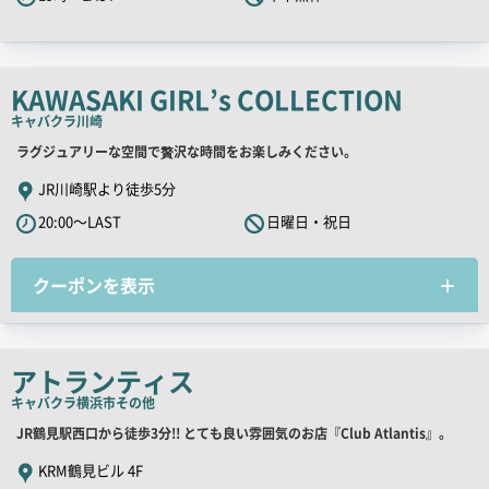
ャ
ッ
チ
コ
KAWASAKI GIRL’s COLLECTION
ピ
キャバクラ
川崎
ー
店
ラグジュアリーな空間で贅沢な時間をお楽しみください。
舗
JR川崎駅より徒歩5分
PR
20:00～LAST
日曜日・祝日
キ
ャ
クーポンを表示
ッ
チ
コ
ピ
アトランティス
ー
キャバクラ
横浜市その他
店
JR鶴見駅西口から徒歩3分!! とても良い雰囲気のお店『Club Atlantis』。
舗
KRM鶴見ビル 4F
PR