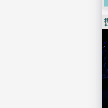
キ
検
索
結
果
一
覧
用
画
像