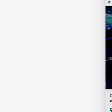
キ
検
索
結
果
一
覧
用
画
像
キ
P