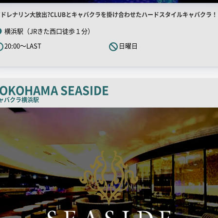
店
アドレナリン大放出?CLUBとキャバクラを掛け合わせたハードスタイルキャバクラ！
舗
横浜駅（JRきた西口徒歩１分）
R
20:00～LAST
日曜日
キ
ャ
ッ
チ
OKOHAMA SEASIDE
コ
ャバクラ
横浜駅
ピ
ー