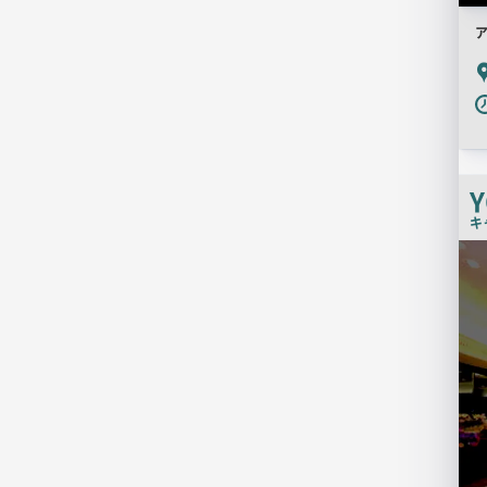
P
Y
キ
検
索
結
果
一
覧
用
画
像