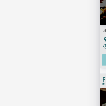
P
F
キ
検
索
結
果
一
覧