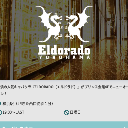
店
横浜の人気キャバクラ『ELDORADO（エルドラド）』がプリンス会館4Fでニューオ
舗
プン！
R
横浜駅（JRきた西口徒歩１分）
キ
19:00～LAST
日曜日
ャ
ッ
チ