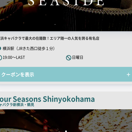
店
横浜キャバクラで最大の在籍数！エリア随一の人気を誇る有名店
舗
横浜駅（JRきた西口徒歩１分）
R
19:00～LAST
日曜日
キ
ャ
クーポンを表示
ッ
チ
コ
ピ
our Seasons Shinyokohama
ー
ャバクラ
新横浜・鶴見