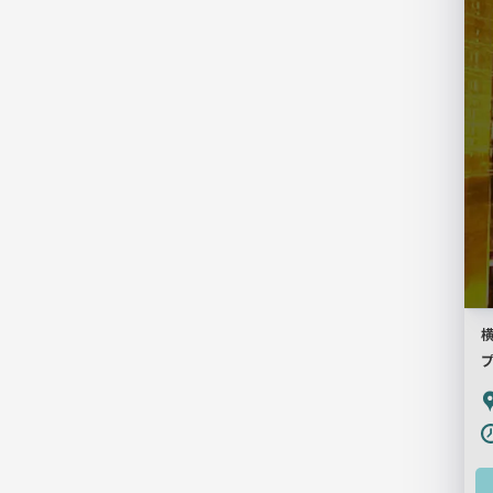
一
覧
用
画
像
P