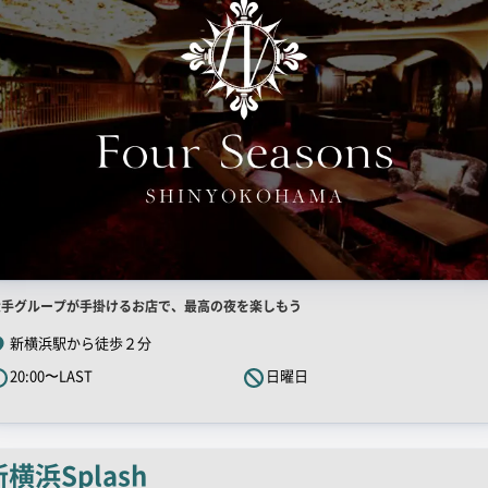
店
大手グループが手掛けるお店で、最高の夜を楽しもう
舗
新横浜駅から徒歩２分
R
20:00〜LAST
日曜日
キ
ャ
ッ
チ
新横浜Splash