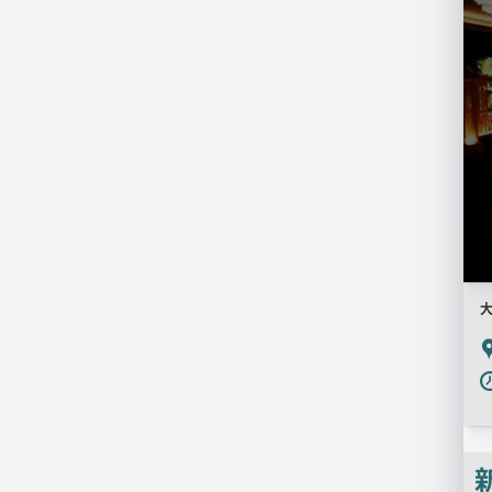
用
画
像
P