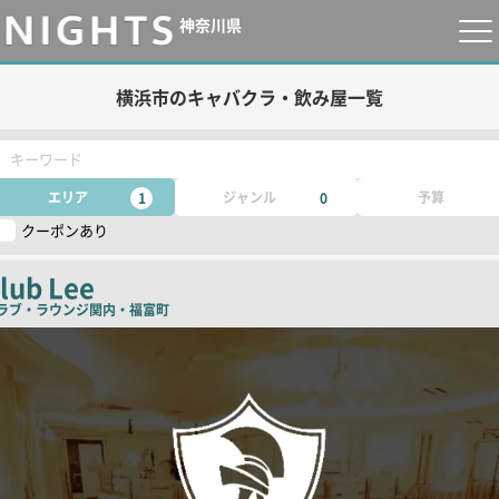
神奈川県
横浜市のキャバクラ・飲み屋一覧
キーワード
エリア
ジャンル
予算
1
0
クーポンあり
lub Lee
ラブ・ラウンジ
関内・福富町