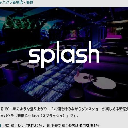
コ
ャバクラ
新横浜・鶴見
ピ
ー
店
まるでCLUBのような盛り上がり！？お酒を嗜みながらダンスショーが楽しめる新感
舗
ャバクラ『新横浜splash（スプラッシュ）』です。
R
JR新横浜駅北口徒歩2分 、地下鉄新横浜駅8番出口徒歩1分