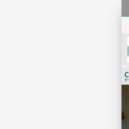
C
ク
検
索
結
果
一
覧
用
画
像