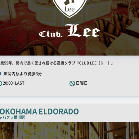
店
業55年。関内で長く愛され続ける高級クラブ『CLUB LEE（リー）』
舗
JR関内駅より徒歩3分
R
20:00~LAST
日曜日
キ
ャ
ッ
チ
OKOHAMA ELDORADO
コ
ャバクラ
横浜駅
ピ
ー