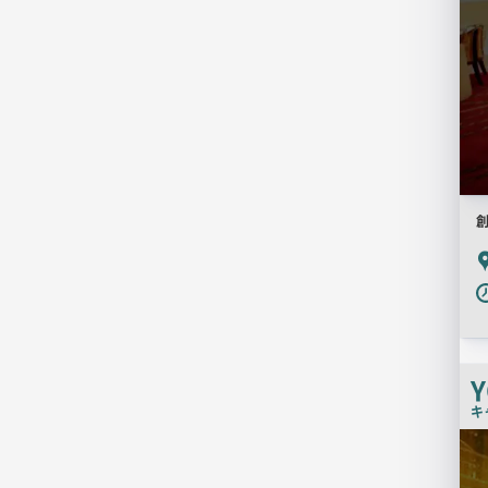
創
P
Y
キ
検
索
結
果