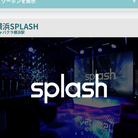
クーポンを表示
コ
ピ
ー
横浜SPLASH
ャバクラ
横浜駅