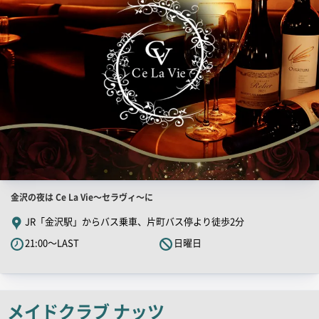
画
像
店
金沢の夜は Ce La Vie～セラヴィ～に
舗
JR「金沢駅」からバス乗車、片町バス停より徒歩2分
PR
21:00～LAST
日曜日
キ
ャ
ッ
チ
メイドクラブ ナッツ
コ