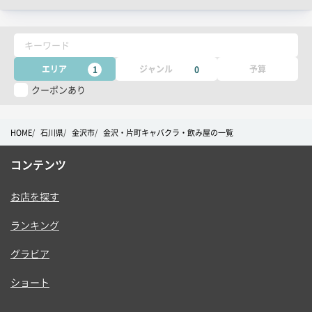
チ
コ
ピ
キーワード
ー
エリア
ジャンル
予算
1
0
クーポンあり
HOME
石川県
金沢市
金沢・片町キャバクラ・飲み屋の一覧
コンテンツ
お店を探す
ランキング
グラビア
ショート