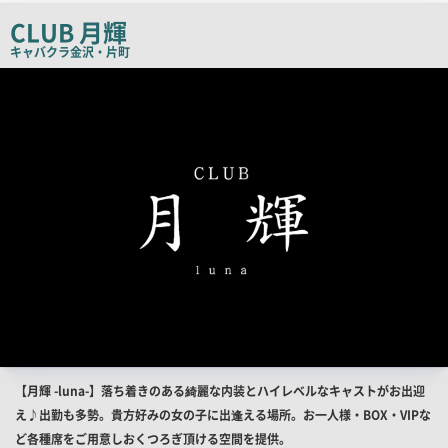
ピ
CLUB 月輝
ー
キャバクラ
金沢・片町
店
舗
PR
画
像
店
【月輝 -luna-】落ち着きのある綺麗な内装とハイレベルなキャストがお出迎
舗
え♪出勤も多勢。貴方好みの女の子に出逢える場所。お一人様・BOX・VIPな
PR
ど各種席をご用意しおくつろぎ頂ける空間を提供。