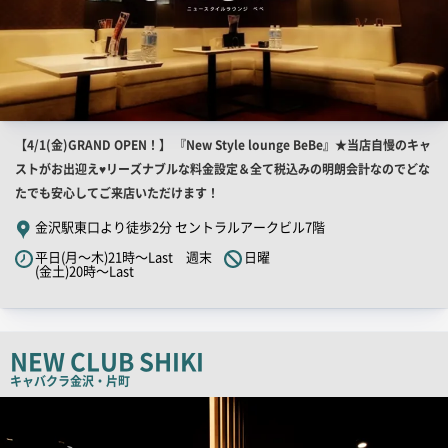
店
【4/1(金)GRAND OPEN！】 『New Style lounge BeBe』★当店自慢のキャ
舗
ストがお出迎え♥リーズナブルな料金設定＆全て税込みの明朗会計なのでどな
PR
たでも安心してご来店いただけます！
キ
金沢駅東口より徒歩2分 セントラルアークビル7階
ャ
平日(月～木)21時～Last 週末
日曜
ッ
(金土)20時～Last
チ
コ
ピ
NEW CLUB SHIKI
ー
キャバクラ
金沢・片町
店
舗
PR
画