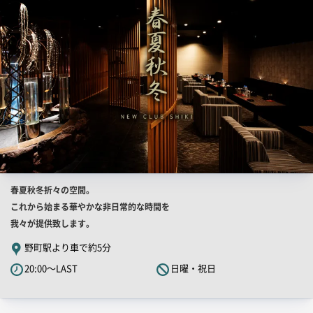
像
店
春夏秋冬折々の空間。
舗
これから始まる華やかな非日常的な時間を
PR
我々が提供致します。
キ
野町駅より車で約5分
ャ
20:00～LAST
日曜・祝日
ッ
チ
コ