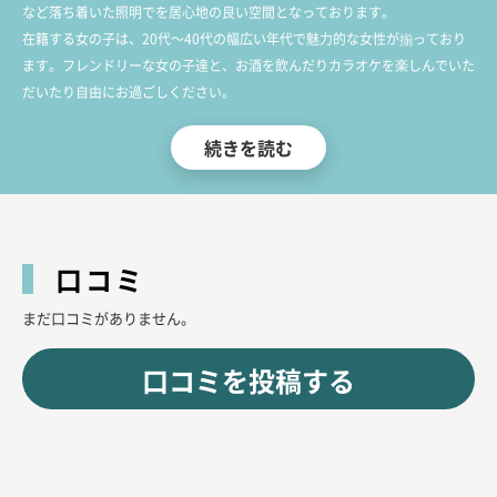
など落ち着いた照明でを居心地の良い空間となっております。
在籍する女の子は、20代～40代の幅広い年代で魅力的な女性が揃っており
ます。フレンドリーな女の子達と、お酒を飲んだりカラオケを楽しんでいた
だいたり自由にお過ごしください。
ナイツネット限定で初めて当店を利用してくださる方はチャームチャージ半
続きを読む
額でご案内いたしますので是非ご利用ください。
皆様のご来店をお待ちしております。
口コミ
まだ口コミがありません。
口コミを投稿する