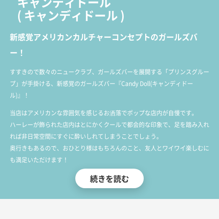
キャンディドール
(
キャンディドール
)
新感覚アメリカンカルチャーコンセプトのガールズバ
ー！
すすきので数々のニュークラブ、ガールズバーを展開する「プリンスグルー
プ」が手掛ける、新感覚のガールズバー『Candy Doll(キャンディドー
ル)』！
当店はアメリカンな雰囲気を感じるお洒落でポップな店内が自慢です。
ハーレーが飾られた店内はとにかくクールで都会的な印象で、足を踏み入れ
れば非日常空間にすぐに酔いしれてしまうことでしょう。
奥行きもあるので、おひとり様はもちろんのこと、友人とワイワイ楽しむに
も満足いただけます！
続きを読む
そんな店内ではアメスク風のカワイイ衣装を纏った女の子達が笑顔でお出迎
え♪
どの子も愛嬌抜群なので、楽しく会話とお酒が楽しめます！
是非この機会に皆様のご来店をお待ちしております！