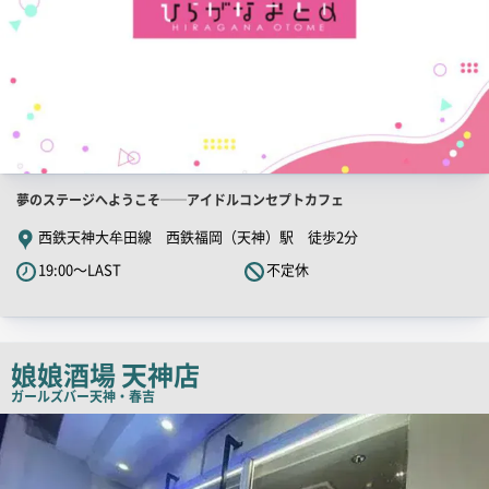
店
夢のステージへようこそ──アイドルコンセプトカフェ
舗
西鉄天神大牟田線 西鉄福岡（天神）駅 徒歩2分
PR
19:00～LAST
不定休
キ
ャ
ッ
チ
娘娘酒場 天神店
コ
ガールズバー
天神・春吉
ピ
店
舗
ー
PR
画
像