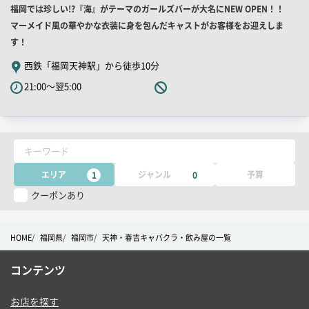
店
福岡では珍しい!?『海』がテーマのガールズバーが大名にNEW OPEN！！
ー
舗
マーメイド風の華やかな衣装に身を包んだキャストがお客様をお迎えしま
PR
す！
キ
西鉄「福岡天神駅」から徒歩10分
ャ
21:00～翌5:00
ッ
チ
コ
ピ
キーワード
ー
エリア
ジャンル
予算
1
0
クーポンあり
HOME
福岡県
福岡市
天神・春吉キャバクラ・飲み屋の一覧
コンテンツ
お店を探す