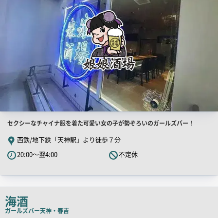
店
セクシーなチャイナ服を着た可愛い女の子が勢ぞろいのガールズバー！
舗
西鉄/地下鉄「天神駅」より徒歩７分
PR
20:00～翌4:00
不定休
キ
ャ
ッ
チ
海酒
コ
ガールズバー
天神・春吉
ピ