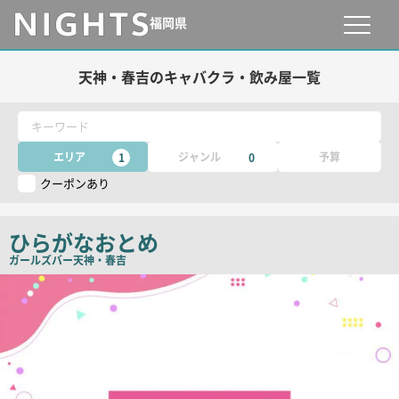
福岡県
天神・春吉のキャバクラ・飲み屋一覧
キーワード
エリア
ジャンル
予算
1
0
クーポンあり
ひらがなおとめ
ガールズバー
天神・春吉
店
舗
PR
画
像