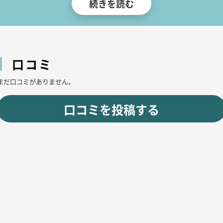
続きを読む
おもてなしをする女性は、おしとやかな雰囲気を漂わせる美女。
彼女たちの美貌と優しい笑みは、お客様の心を魅了して離しません。
また当店は現在、ナイツネット限定クーポンを発行しています。
ご利用の際はスタッフに「ナイツを見た」とお伝えいただく、もしくはクーポンを
提示ください。
口コミ
「60分 6,000円 飲み放題付き」でご案内させていただきます。
まだ口コミがありません。
口コミを投稿する