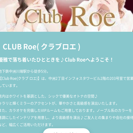
CLUB Roe
(
クラブロエ
)
優雅で落ち着いたひとときを♪Club Roeへようこそ！
地下鉄中洲川端駅から徒歩5分。
【Club Roe(クラブ ロエ)】は、中洲2丁目インフォスタワービル2階の203号室で営
しています。
店内はホワイトを基調とした、シックで優美なオトナの空間♪
キラリと輝くミラーのアクセントが、華やかさと高級感を演出いたします。
また、カラオケを完備したVIPルームもご用意しております。ノーブル系のカラーを
基調にしたインテリアを用意し、より高級感を演出♪ご友人との集まりや会社の接
など、幅広くご活用いただけます。