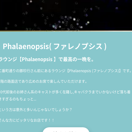
Phalaenopsis
(
ファレノプシス
)
ラウンジ【Phalaenopsis 】で最高の一晩を。
二番町通りの豚珍行さん前にあるラウンジ【Phalaenopsis (ファレノプシス)】です
1階の路面店であり広めのお席で楽しんでいただけます。
30代前後のお姉さん系のキャストが多く在籍し,キャバクラまでいかないけど落ち着
きすぎるのもちょっと...
という方は意外と多いんじゃないでしょうか？
そんな方にピッタリなお店です！！
カウンターでお一人でも,10名前後の団体様でも様々なシーンでご利用いただけます