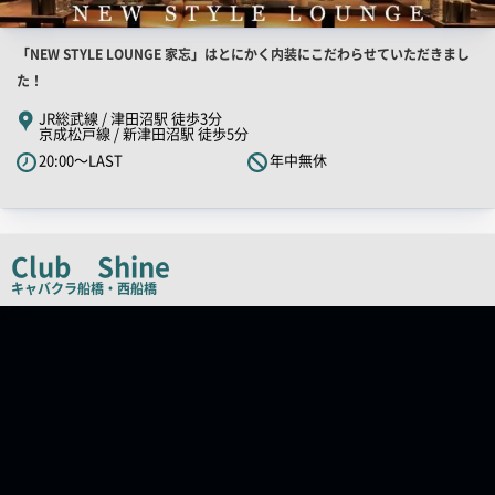
店
「NEW STYLE LOUNGE 家忘」はとにかく内装にこだわらせていただきまし
舗
た！
PR
JR総武線 / 津田沼駅 徒歩3分
京成松戸線 / 新津田沼駅 徒歩5分
キ
20:00～LAST
年中無休
ャ
ッ
チ
コ
Club Shine
ピ
キャバクラ
船橋・西船橋
ー
店
舗
PR
画
像