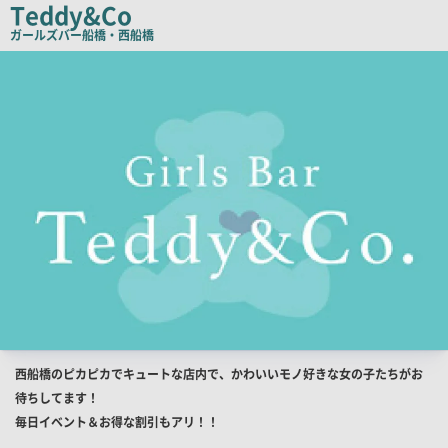
Teddy&Co
コ
ガールズバー
船橋・西船橋
ピ
店
舗
ー
PR
画
像
店
西船橋のピカピカでキュートな店内で、かわいいモノ好きな女の子たちがお
舗
待ちしてます！
PR
毎日イベント＆お得な割引もアリ！！
キ