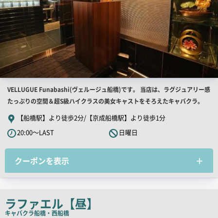
店
VELLUGUE Funabashi(ヴェルージュ船橋)です。 当店は、ラグジュアリー感
舗
たっぷりの空間＆超S級ハイクラスの美女キャストをそろえたキャバクラ。
PR
【船橋駅】より徒歩2分/【京成船橋駅】より徒歩1分
キ
20:00～LAST
日曜日
ャ
ッ
クーポンを表示
チ
コ
ピ
ー
ラファエル【昼】
キャバクラ
船橋・西船橋