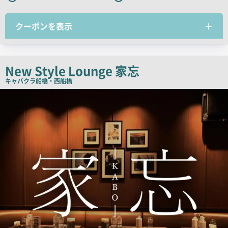
ャ
ッ
クーポンを表示
チ
コ
ピ
ー
New Style Lounge 家忘
キャバクラ
船橋・西船橋
店
舗
PR
画
像