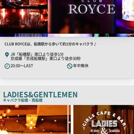
店
CLUB ROYCEは、船橋駅から歩いて約1分のキャバクラ♪
舗
JR「船橋駅」南口より徒歩1分
京成線「京成船橋駅」東口より徒歩30秒
PR
20:00～LAST
年中無休
キ
ャ
ッ
チ
LADIES&GENTLEMEN
コ
キャバクラ
船橋・西船橋
ピ
店
ー
舗
PR
画
像