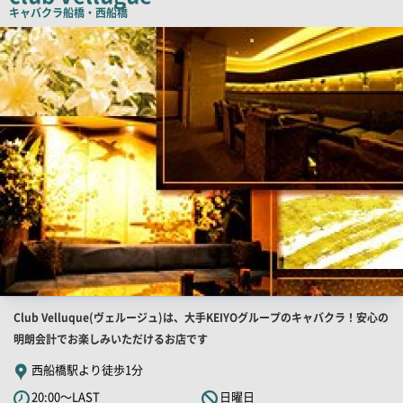
キャバクラ
船橋・西船橋
店
舗
PR
画
像
店
Club Velluque(ヴェルージュ)は、大手KEIYOグループのキャバクラ！安心の
舗
明朗会計でお楽しみいただけるお店です
PR
西船橋駅より徒歩1分
キ
20:00～LAST
日曜日