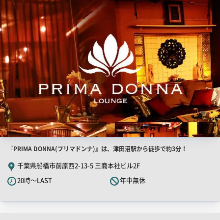
舗
PR
画
像
店
『PRIMA DONNA(プリマドンナ)』は、津田沼駅から徒歩で約3分！
舗
千葉県船橋市前原西2-13-5 三商本社ビル2F
PR
20時～LAST
年中無休
キ
ャ
ッ
チ