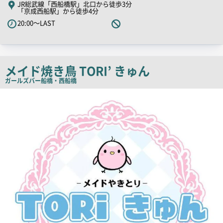
JR総武線「西船橋駅」北口から徒歩3分
「京成西船駅」から徒歩4分
ャ
20:00～LAST
ッ
チ
コ
ピ
メイド焼き鳥 TORI’ きゅん
ー
ガールズバー
船橋・西船橋
店
舗
PR
画
像