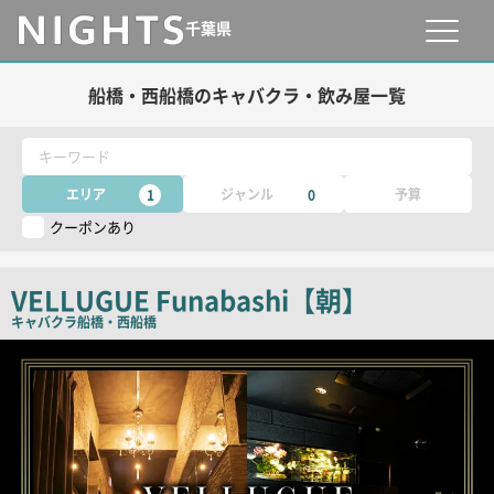
千葉県
船橋・西船橋のキャバクラ・飲み屋一覧
キーワード
エリア
ジャンル
予算
1
0
クーポンあり
VELLUGUE Funabashi【朝】
キャバクラ
船橋・西船橋
店
舗
PR
画
像