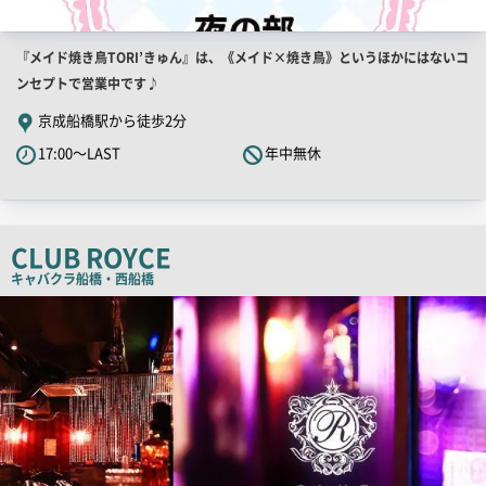
店
『メイド焼き鳥TORI’きゅん』は、《メイド×焼き鳥》というほかにはないコ
舗
ンセプトで営業中です♪
PR
京成船橋駅から徒歩2分
キ
17:00～LAST
年中無休
ャ
ッ
チ
コ
CLUB ROYCE
ピ
キャバクラ
船橋・西船橋
ー
店
舗
PR
画
像