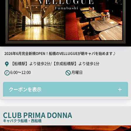
店
2026年6月完全新規OPEN！船橋のVELLUGUEが朝キャバを始めます♪
舗
【船橋駅】より徒歩2分/【京成船橋駅】より徒歩1分
PR
6:00〜12:00
月曜日
キ
ャ
クーポンを表示
ッ
チ
コ
ピ
CLUB PRIMA DONNA
ー
キャバクラ
船橋・西船橋
店