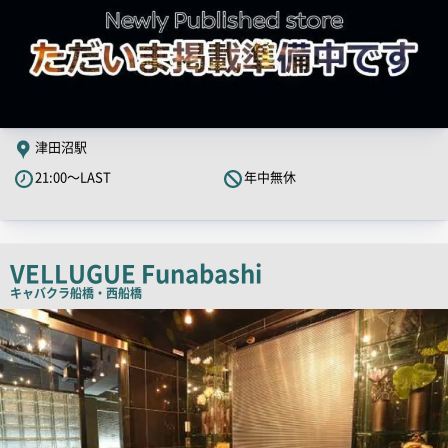
津田沼駅
21:00～LAST
年中無休
VELLUGUE Funabashi
キャバクラ
船橋・西船橋
店
舗
PR
画
像