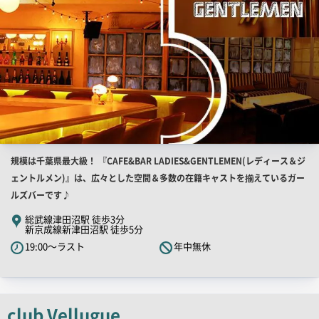
店
規模は千葉県最大級！ 『CAFE&BAR LADIES&GENTLEMEN(レディース＆ジ
舗
ェントルメン)』は、広々とした空間＆多数の在籍キャストを揃えているガー
PR
ルズバーです♪
キ
総武線津田沼駅 徒歩3分
新京成線新津田沼駅 徒歩5分
ャ
19:00～ラスト
年中無休
ッ
チ
コ
ピ
club Vellugue
ー