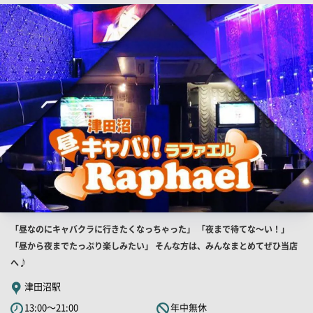
店
舗
PR
画
像
店
「昼なのにキャバクラに行きたくなっちゃった」 「夜まで待てな～い！」
舗
「昼から夜までたっぷり楽しみたい」 そんな方は、みんなまとめてぜひ当店
PR
へ♪
キ
津田沼駅
ャ
13:00～21:00
年中無休
ッ