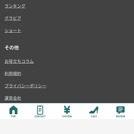
ランキング
グラビア
ショート
その他
お役立ちコラム
利用規約
プライバシーポリシー
運営会社
© ONE RISE , K.K.