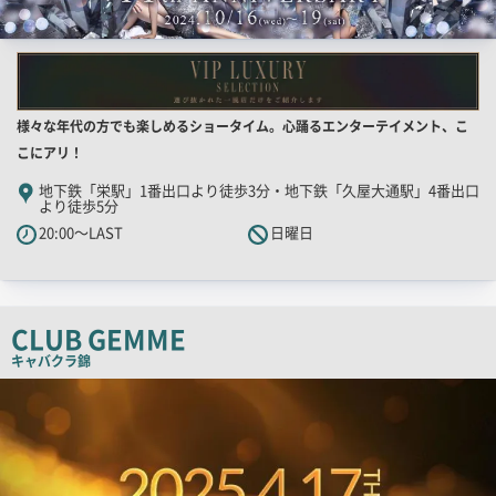
店
様々な年代の方でも楽しめるショータイム。心踊るエンターテイメント、こ
舗
こにアリ！
PR
地下鉄「栄駅」1番出口より徒歩3分・地下鉄「久屋大通駅」4番出口
より徒歩5分
キ
20:00～LAST
日曜日
ャ
ッ
チ
コ
CLUB GEMME
ピ
キャバクラ
錦
ー
店
舗
PR
画
像