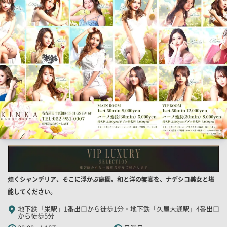
結
果
一
覧
用
画
像
店
煌くシャンデリア、そこに浮かぶ庭園。和と洋の饗宴を、ナデシコ美女と堪
舗
能してください。
PR
地下鉄「栄駅」1番出口から徒歩1分・地下鉄「久屋大通駅」4番出口
から徒歩5分
キ