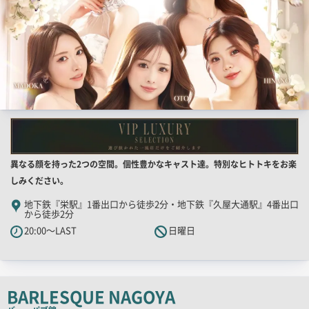
店
異なる顔を持った2つの空間。個性豊かなキャスト達。特別なヒトトキをお楽
舗
しみください。
PR
地下鉄『栄駅』1番出口から徒歩2分・地下鉄『久屋大通駅』4番出口
から徒歩2分
キ
20:00～LAST
日曜日
ャ
ッ
チ
コ
BARLESQUE NAGOYA
ピ