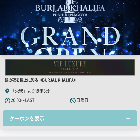
店
錦の夜を極上に彩る《BURJAL KHALIFA》
舗
「栄駅」より徒歩3分
PR
20:00～LAST
日曜日
キ
ャ
クーポンを表示
ッ
チ
コ
ピ