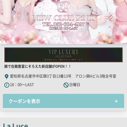
店
錦で在籍豊富にそろえた新店舗がOPEN！！
舗
愛知県名古屋市中区錦3丁目13番13号 アロン錦Aビル3階全号室
PR
18：00～LAST
日曜日
キ
ャ
クーポンを表示
ッ
チ
コ
ピ
La Luce