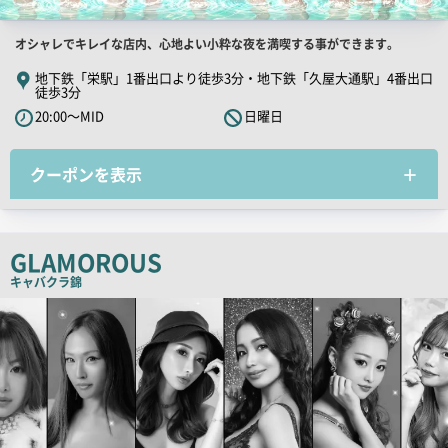
店
オシャレでキレイな店内、心地よい小粋な夜を満喫する事ができます。
舗
地下鉄「栄駅」1番出口より徒歩3分・地下鉄「久屋大通駅」4番出口
徒歩3分
PR
20:00～MID
日曜日
キ
ャ
ッ
クーポンを表示
チ
コ
ピ
GLAMOROUS
ー
キャバクラ
錦
検
索
結
果
一
覧
用
画
像