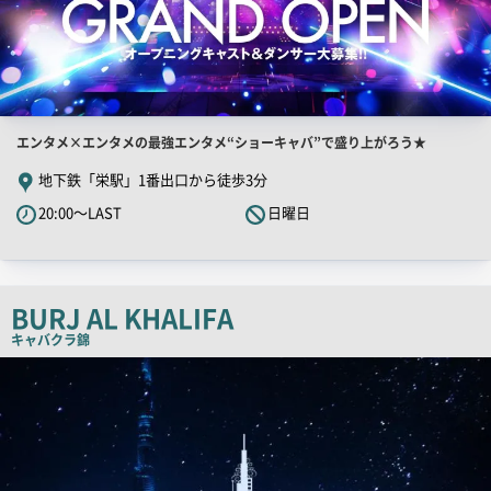
店
エンタメ×エンタメの最強エンタメ“ショーキャバ”で盛り上がろう★
舗
地下鉄「栄駅」1番出口から徒歩3分
PR
20:00～LAST
日曜日
キ
ャ
ッ
チ
BURJ AL KHALIFA
コ
キャバクラ
錦
ピ
店
舗
ー
PR
画
像