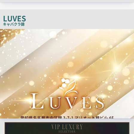
ッ
チ
LUVES
コ
キャバクラ
錦
ピ
検
ー
索
結
果
一
覧
用
画
像