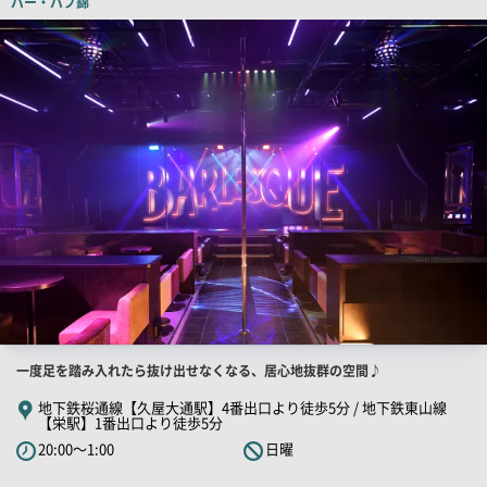
バー・パブ
錦
ー
検
索
結
果
一
覧
用
画
像
店
一度足を踏み入れたら抜け出せなくなる、居心地抜群の空間♪
舗
地下鉄桜通線【久屋大通駅】4番出口より徒歩5分 / 地下鉄東山線
【栄駅】1番出口より徒歩5分
PR
20:00～1:00
日曜
キ
ャ