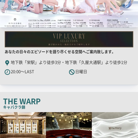
店
あなたの日々のエピソードを語り尽くせる空間へご案内致します。
舗
地下鉄「栄駅」より徒歩3分・地下鉄「久屋大通駅」より徒歩1分
PR
20:00～LAST
日曜日
キ
ャ
ッ
チ
THE WARP
コ
キャバクラ
錦
ピ
検
索
ー
結
果
一
覧