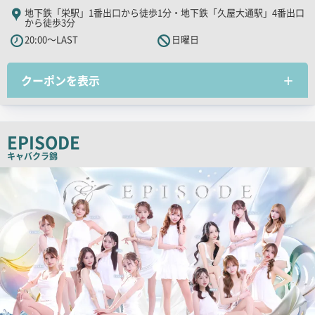
舗
地下鉄「栄駅」1番出口から徒歩1分・地下鉄「久屋大通駅」4番出口
から徒歩3分
PR
20:00～LAST
日曜日
キ
ャ
ッ
クーポンを表示
チ
コ
ピ
EPISODE
ー
キャバクラ
錦
検
索
結
果
一
覧
用
画
像