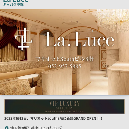
ー
キャバクラ
錦
検
索
結
果
一
覧
用
画
像
店
2023年6月2日、マリオットsouth8階に新規GRAND OPEN！！
舗
地下鉄栄駅1番出口より徒歩1分