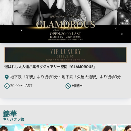
店
選ばれし大人達が集ラグジュアリー空間『GLAMOROUS』
舗
地下鉄「栄駅」より徒歩1分・地下鉄「久屋大通駅」より徒歩3分
PR
20:00～LAST
日曜日
キ
ャ
ッ
チ
錦華
コ
キャバクラ
錦
ピ
検
索
ー