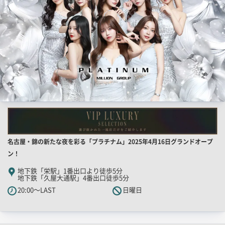
店
名古屋・錦の新たな夜を彩る「プラチナム」2025年4月16日グランドオープ
舗
ン！
PR
地下鉄「栄駅」1番出口より徒歩5分
地下鉄「久屋大通駅」4番出口徒歩5分
キ
20:00～LAST
日曜日
ャ
ッ
チ