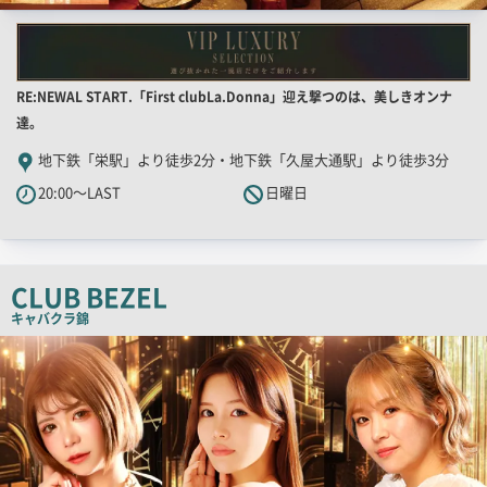
店
RE:NEWAL START.「First clubLa.Donna」迎え撃つのは、美しきオンナ
舗
達。
PR
地下鉄「栄駅」より徒歩2分・地下鉄「久屋大通駅」より徒歩3分
キ
20:00～LAST
日曜日
ャ
ッ
チ
コ
CLUB BEZEL
ピ
キャバクラ
錦
ー
検
索
結
果
一
覧
用
画
像