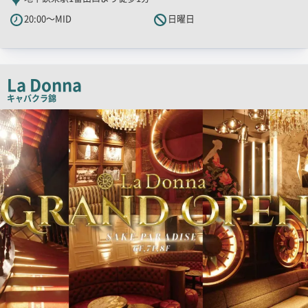
PR
20:00～MID
日曜日
キ
ャ
ッ
チ
La Donna
コ
キャバクラ
錦
ピ
検
索
ー
結
果
一
覧
用
画
像