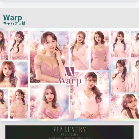
ッ
チ
Warp
コ
キャバクラ
錦
ピ
検
索
ー
結
果
一
覧
用
画
像