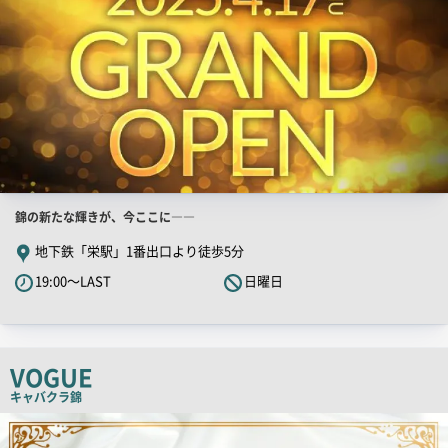
店
錦の新たな輝きが、今ここに――
舗
地下鉄「栄駅」1番出口より徒歩5分
PR
19:00～LAST
日曜日
キ
ャ
ッ
チ
VOGUE
コ
キャバクラ
錦
ピ
検
索
ー
結