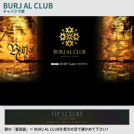
BURJ AL CLUB
ー
キャバクラ
錦
検
索
結
果
一
覧
用
画
像
店
錦の『最高級』＝ BURJ AL CLUBを貴方の目で確かめて下さい?