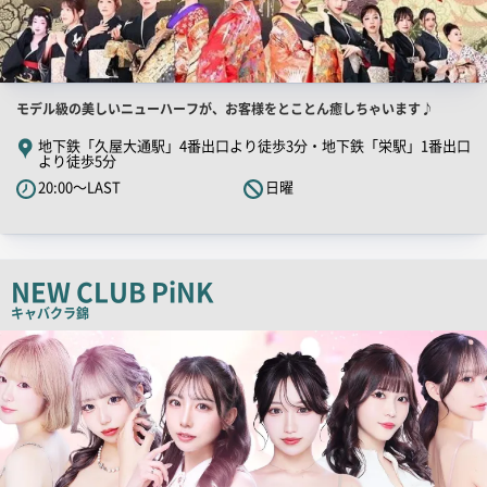
店
モデル級の美しいニューハーフが、お客様をとことん癒しちゃいます♪
舗
地下鉄「久屋大通駅」4番出口より徒歩3分・地下鉄「栄駅」1番出口
より徒歩5分
PR
20:00～LAST
日曜
キ
ャ
ッ
チ
NEW CLUB PiNK
コ
キャバクラ
錦
ピ
検
ー
索
結
果
一
覧
用
画
像