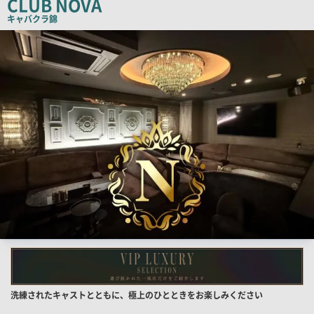
CLUB NOVA
コ
キャバクラ
錦
ピ
検
索
ー
結
果
一
覧
用
画
像
店
洗練されたキャストとともに、極上のひとときをお楽しみください
舗