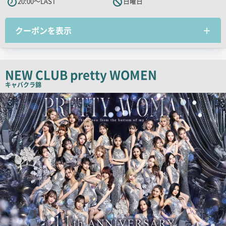
20:00～LAST
日曜日
ャ
ッ
チ
クーポンを表示
コ
ピ
ー
NEW CLUB pretty WOMEN
キャバクラ
錦
検
索
結
果
一
覧
用
画
像