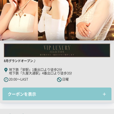
店
8月グランドオープン♪
舗
地下鉄「栄駅」1番出口より徒歩2分
地下鉄「久屋大通駅」4番出口より徒歩3分
PR
20:00～LAST
日曜
キ
ャ
ッ
クーポンを表示
チ
コ
ピ