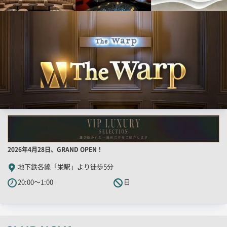
用
画
像
店
2026年4月28日、GRAND OPEN！
舗
地下鉄各線「栄駅」より徒歩5分
PR
20:00～1:00
日
キ
ャ
ッ
チ