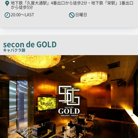
地下鉄「久屋大通駅」4番出口から徒歩2分・地下鉄「栄駅」1番出口
から徒歩5分
PR
20:00～LAST
日曜日
キ
ャ
ッ
チ
secon de GOLD
コ
キャバクラ
錦
ピ
検
ー
索
結
果
一
覧
用
画
像