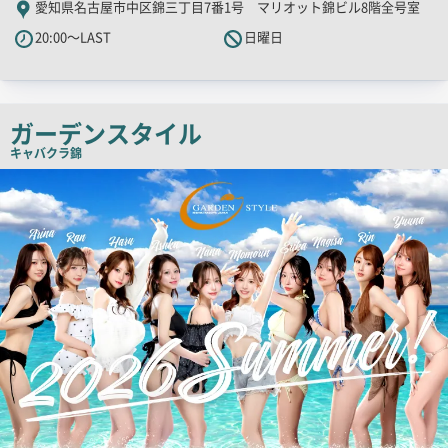
愛知県名古屋市中区錦三丁目7番1号 マリオット錦ビル8階全号室
PR
20:00～LAST
日曜日
キ
ャ
ッ
チ
ガーデンスタイル
コ
キャバクラ
錦
ピ
検
索
ー
結
果
一
覧
用
画
像