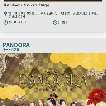
店
錦のド真ん中のキャバクラ「Warp」！！
舗
地下鉄『栄』駅1番出口から徒歩2分・地下鉄『久屋大通』駅4番出口
から徒歩2分
PR
20:00～LAST
日曜日
キ
ャ
ッ
チ
PANDORA
コ
バー・パブ
錦
ピ
検
ー
索
結
果
一
覧
用
画
像