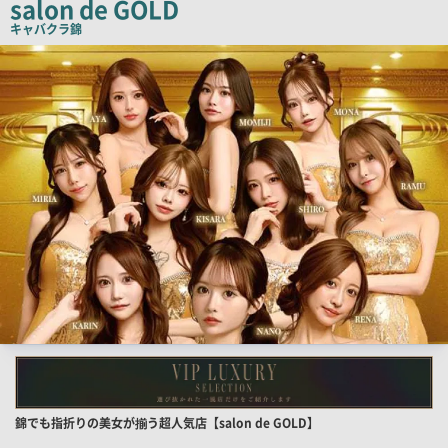
salon de GOLD
ー
キャバクラ
錦
検
索
結
果
一
覧
用
画
像
店
錦でも指折りの美女が揃う超人気店【salon de GOLD】
舗