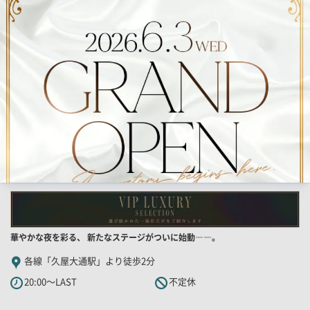
果
一
覧
用
画
像
店
華やかな夜を彩る、 新たなステージがついに始動――。
舗
各線「久屋大通駅」より徒歩2分
PR
20:00～LAST
不定休
キ
ャ