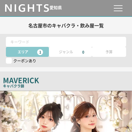
愛知県
名古屋市のキャバクラ・飲み屋一覧
キーワード
エリア
ジャンル
予算
1
0
クーポンあり
MAVERICK
キャバクラ
錦
店
舗
PR
画
像