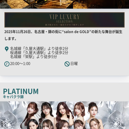
店
2025年11月26日、名古屋・錦の街に“salon de GOLD”の新たな舞台が誕生
舗
します。
PR
名城線「久屋大通駅」より徒歩2分
桜通線「久屋大通駅」より徒歩2分
キ
名城線「栄駅」より徒歩5分
ャ
20:00～1:00
日曜
ッ
チ
コ
ピ
PLATINUM
ー
キャバクラ
錦
店
舗
PR
画
像