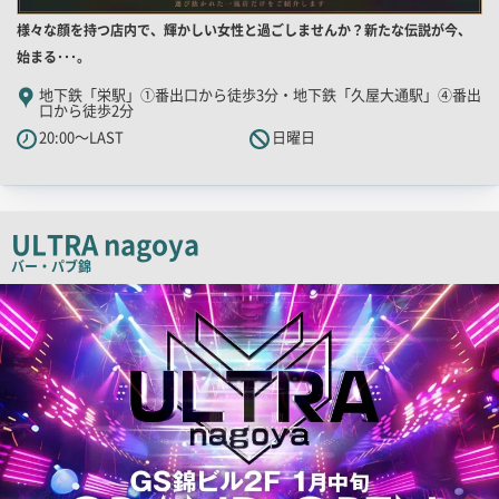
店
様々な顔を持つ店内で、輝かしい女性と過ごしませんか？新たな伝説が今、
舗
始まる･･･。
PR
地下鉄「栄駅」①番出口から徒歩3分・地下鉄「久屋大通駅」④番出
口から徒歩2分
キ
20:00～LAST
日曜日
ャ
ッ
チ
コ
ULTRA nagoya
ピ
バー・パブ
錦
ー
検
索
結
果
一
覧
用
画
像