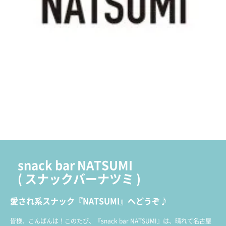
snack bar NATSUMI
(
スナックバーナツミ
)
愛され系スナック『NATSUMI』へどうぞ♪
皆様、こんばんは！このたび、『snack bar NATSUMI』は、晴れて名古屋