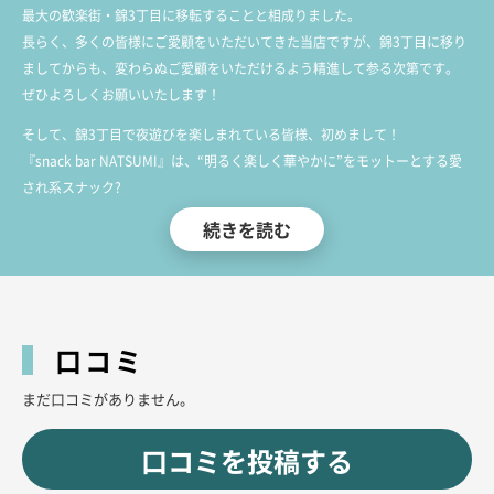
最大の歓楽街・錦3丁目に移転することと相成りました。
長らく、多くの皆様にご愛顧をいただいてきた当店ですが、錦3丁目に移り
ましてからも、変わらぬご愛顧をいただけるよう精進して参る次第です。
ぜひよろしくお願いいたします！
そして、錦3丁目で夜遊びを楽しまれている皆様、初めまして！
『snack bar NATSUMI』は、“明るく楽しく華やかに”をモットーとする愛
され系スナック?
落ち着きのあるシックな色調でまとめた店内には、オシャレ系女子が大集
続きを読む
合。皆様の一夜を明るく楽しく華やかに盛り上げます！
美味しいお酒、食べ放題のチャーム(おつまみ)をたっぷりご用意しているほ
か、高音質カラオケも完備！
皆様のお越しを、心よりお待ちしています♪
口コミ
まだ口コミがありません。
口コミを投稿する